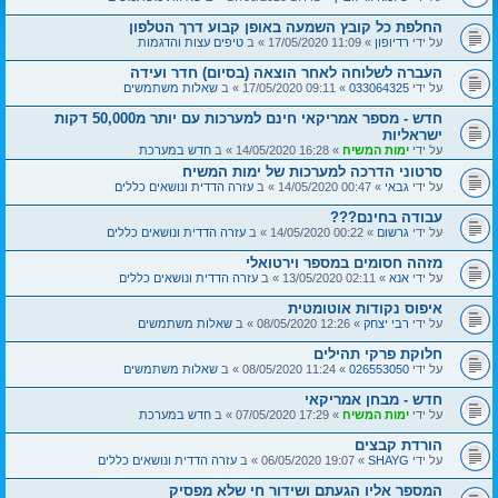
החלפת כל קובץ השמעה באופן קבוע דרך הטלפון
על ידי
רדיופון
» 11:09 17/05/2020 » ב
טיפים עצות והדגמות
העברה לשלוחה לאחר הוצאה (בסיום) חדר ועידה
על ידי
033064325
» 09:11 17/05/2020 » ב
שאלות משתמשים
חדש - מספר אמריקאי חינם למערכות עם יותר מ50,000 דקות
ישראליות
על ידי
ימות המשיח
» 16:28 14/05/2020 » ב
חדש במערכת
סרטוני הדרכה למערכות של ימות המשיח
על ידי
גבאי
» 00:47 14/05/2020 » ב
עזרה הדדית ונושאים כללים
עבודה בחינם???
על ידי
גרשום
» 00:22 14/05/2020 » ב
עזרה הדדית ונושאים כללים
מזהה חסומים במספר וירטואלי
על ידי
אנא
» 02:11 13/05/2020 » ב
עזרה הדדית ונושאים כללים
איפוס נקודות אוטומטית
על ידי
רבי יצחק
» 12:26 08/05/2020 » ב
שאלות משתמשים
חלוקת פרקי תהילים
על ידי
026553050
» 11:24 08/05/2020 » ב
שאלות משתמשים
חדש - מבחן אמריקאי
על ידי
ימות המשיח
» 17:29 07/05/2020 » ב
חדש במערכת
הורדת קבצים
על ידי
SHAYG
» 19:07 06/05/2020 » ב
עזרה הדדית ונושאים כללים
המספר אליו הגעתם ושידור חי שלא מפסיק