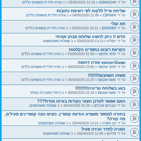
על ידי
026643149
» 12:16 05/05/2020 » ב
עזרה הדדית ונושאים כללים
שליחת מייל ללקוח לפי רשימת כתובות
על ידי
CBHNHI
» 21:45 04/05/2020 » ב
עזרה הדדית ונושאים כללים
תא קולי
על ידי
j5005089
» 16:31 03/05/2020 » ב
עזרה הדדית ונושאים כללים
חדש !! ניתן להשיג שלוחת מבחן אמיתי
על ידי
יוסל'ה
» 13:13 03/05/2020 » ב
שאלות משתמשים
הקראת רובוט בתפריט הקלטות
על ידי
פלוני אלמוני
» 01:00 03/05/2020 » ב
עזרה הדדית ונושאים כללים
voice=Sivan עזרה דחופה
על ידי
פלוני אלמוני
» 23:50 30/04/2020 » ב
עזרה הדדית ונושאים כללים
משהו השתבש!!!!!!!!!
על ידי
משה שובקס
» 22:25 30/04/2020 » ב
עזרה הדדית ונושאים כללים
באג בשלוחת טריוויה!!!!!!!!!!
על ידי
משה שובקס
» 22:18 30/04/2020 » ב
ניהול המערכת באתר
האם אפשר לעדכן חצאי נקודות באיזה מודול???
על ידי
אברהם אברהם
» 02:26 30/04/2020 » ב
שאלות משתמשים
בחזרה למספר משמיע הודעת קמפיין. כשיש כמה קמפיינים פעילים,
מה קורה?
על ידי
עץ השדה
» 14:21 29/04/2020 » ב
שאלות משתמשים
הפניה לחדר ועידה פעיל
על ידי
br770
» 12:48 29/04/2020 » ב
שאלות משתמשים