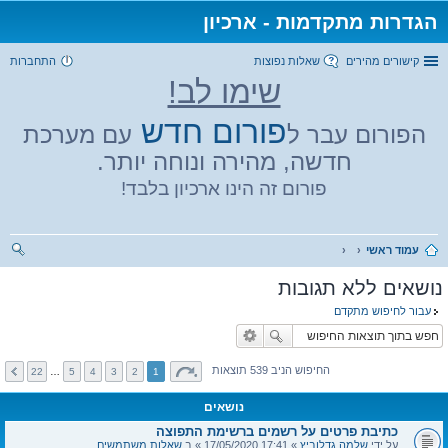
הגדרות מתקדמות - ארכיון
קישורים מהירים
שאלות נפוצות
התחברות
שימו לב!
פורום חדש
הפורום עבר ל
עם מערכת
חדשה, מהירה ונוחה יותר.
פורום זה הינו ארכיון בלבד!
עמוד ראשי
יפו
נושאים ללא תגובות
ש
עבור לחיפוש מתקדם
החיפוש הניב 539 תוצאות
22
…
5
4
3
2
1
נושאים
כתיבת פרטים על רשמים ברשימת התפוצה
על ידי
שלמה גדלוביץ
» 17:41 17/05/2020 » ב
שאלות משתמשים