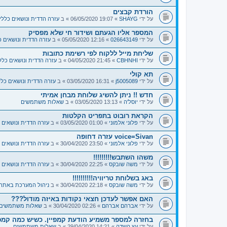
הורדת קבצים
על ידי
SHAYG
» 19:07 06/05/2020 » ב
עזרה הדדית ונושאים כללי
המספר אליו הגעתם ושידור חי שלא מפסיק
על ידי
026643149
» 12:16 05/05/2020 » ב
עזרה הדדית ונושאים כ
שליחת מייל ללקוח לפי רשימת כתובות
על ידי
CBHNHI
» 21:45 04/05/2020 » ב
עזרה הדדית ונושאים כלל
תא קולי
על ידי
j5005089
» 16:31 03/05/2020 » ב
עזרה הדדית ונושאים כלל
חדש !! ניתן להשיג שלוחת מבחן אמיתי
על ידי
יוסל'ה
» 13:13 03/05/2020 » ב
שאלות משתמשים
הקראת רובוט בתפריט הקלטות
על ידי
פלוני אלמוני
» 01:00 03/05/2020 » ב
עזרה הדדית ונושאים 
voice=Sivan עזרה דחופה
על ידי
פלוני אלמוני
» 23:50 30/04/2020 » ב
עזרה הדדית ונושאים 
משהו השתבש!!!!!!!!!
על ידי
משה שובקס
» 22:25 30/04/2020 » ב
עזרה הדדית ונושאים 
באג בשלוחת טריוויה!!!!!!!!!!
על ידי
משה שובקס
» 22:18 30/04/2020 » ב
ניהול המערכת באתר
האם אפשר לעדכן חצאי נקודות באיזה מודול???
על ידי
אברהם אברהם
» 02:26 30/04/2020 » ב
שאלות משתמשים
בחזרה למספר משמיע הודעת קמפיין. כשיש כמה קמפי
על ידי
עץ השדה
» 14:21 29/04/2020 » ב
שאלות משתמשים