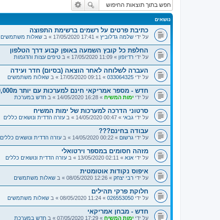
נושאים
כתיבת פרטים על רשמים ברשימת התפוצה
על ידי
שלמה גדלוביץ
» 17:41 17/05/2020 » ב
שאלות משתמשים
החלפת כל קובץ השמעה באופן קבוע דרך הטלפון
על ידי
רדיופון
» 11:09 17/05/2020 » ב
טיפים עצות והדגמות
העברה לשלוחה לאחר הוצאה (בסיום) חדר ועידה
על ידי
033064325
» 09:11 17/05/2020 » ב
שאלות משתמשים
חדש - מספר אמריקאי חינם למערכות עם יותר מ50,000 דקות ישראליות
על ידי
ימות המשיח
» 16:28 14/05/2020 » ב
חדש במערכת
סרטוני הדרכה למערכות של ימות המשיח
על ידי
גבאי
» 00:47 14/05/2020 » ב
עזרה הדדית ונושאים כללים
עבודה בחינם???
על ידי
גרשום
» 00:22 14/05/2020 » ב
עזרה הדדית ונושאים כללים
מזהה חסומים במספר וירטואלי
על ידי
אנא
» 02:11 13/05/2020 » ב
עזרה הדדית ונושאים כללים
איפוס נקודות אוטומטית
על ידי
רבי יצחק
» 12:26 08/05/2020 » ב
שאלות משתמשים
חלוקת פרקי תהילים
על ידי
026553050
» 11:24 08/05/2020 » ב
שאלות משתמשים
חדש - מבחן אמריקאי
על ידי
ימות המשיח
» 17:29 07/05/2020 » ב
חדש במערכת