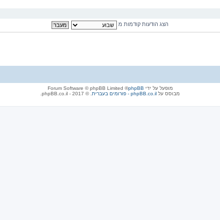
הצג הודעות קודמות מ
מופעל על ידי
phpBB
® Forum Software © phpBB Limited
מבוסס על
phpBB.co.il - פורומים בעברית
. © 2017 - phpBB.co.il.