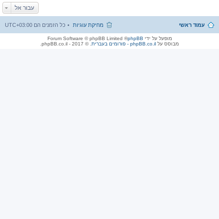
עבור אל
עמוד ראשי
מחיקת עוגיות
כל הזמנים הם
UTC+03:00
מופעל על ידי
phpBB
® Forum Software © phpBB Limited
מבוסס על
phpBB.co.il - פורומים בעברית
. © 2017 - phpBB.co.il.