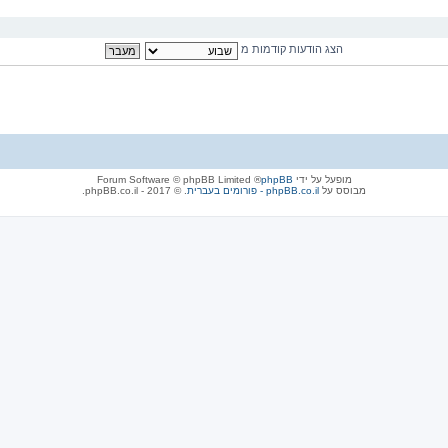
הצג הודעות קודמות מ
מופעל על ידי
phpBB
® Forum Software © phpBB Limited
מבוסס על
phpBB.co.il - פורומים בעברית
. © 2017 - phpBB.co.il.