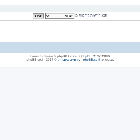
הצג הודעות קודמות מ
מופעל על ידי
phpBB
® Forum Software © phpBB Limited
מבוסס על
phpBB.co.il - פורומים בעברית
. © 2017 - phpBB.co.il.