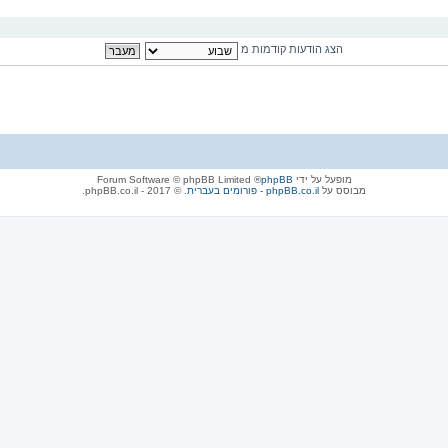
הצג הודעות קודמות מ
מופעל על ידי
phpBB
® Forum Software © phpBB Limited
מבוסס על
phpBB.co.il - פורומים בעברית
. © 2017 - phpBB.co.il.