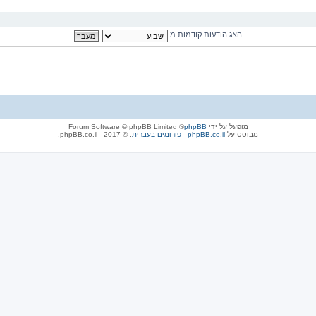
הצג הודעות קודמות מ
מופעל על ידי
phpBB
® Forum Software © phpBB Limited
מבוסס על
phpBB.co.il - פורומים בעברית
. © 2017 - phpBB.co.il.