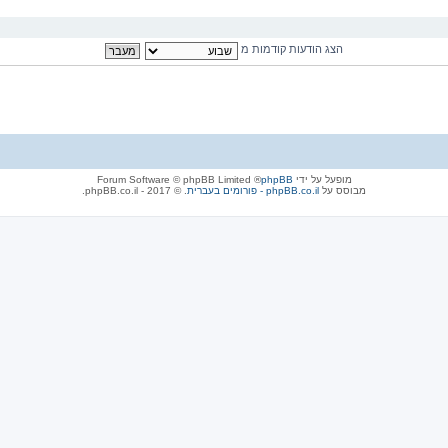
הצג הודעות קודמות מ
מופעל על ידי
phpBB
® Forum Software © phpBB Limited
מבוסס על
phpBB.co.il - פורומים בעברית
. © 2017 - phpBB.co.il.