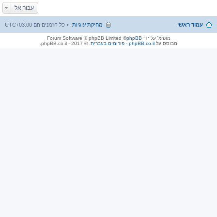
עבור אל
עמוד ראשי
מחיקת עוגיות
כל הזמנים הם
UTC+03:00
מופעל על ידי
phpBB
® Forum Software © phpBB Limited
מבוסס על
phpBB.co.il - פורומים בעברית
. © 2017 - phpBB.co.il.