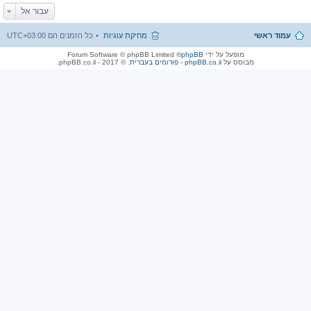
עבור אל
עמוד ראשי
מחיקת עוגיות
כל הזמנים הם
UTC+03:00
מופעל על ידי
phpBB
® Forum Software © phpBB Limited
מבוסס על
phpBB.co.il - פורומים בעברית
. © 2017 - phpBB.co.il.