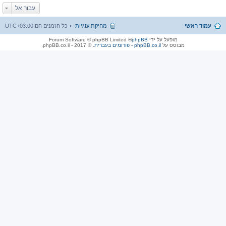
עבור אל
עמוד ראשי
מחיקת עוגיות
כל הזמנים הם
UTC+03:00
מופעל על ידי
phpBB
® Forum Software © phpBB Limited
מבוסס על
phpBB.co.il - פורומים בעברית
. © 2017 - phpBB.co.il.