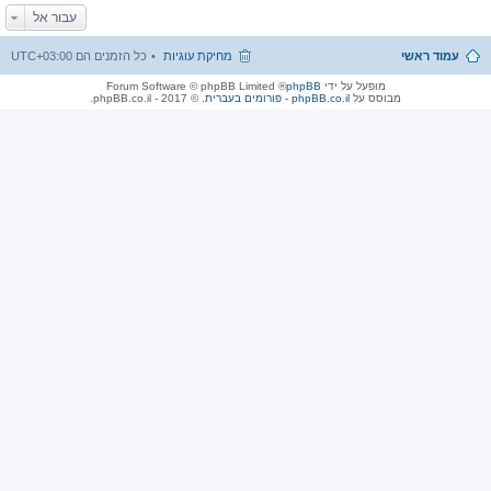
עבור אל
עמוד ראשי
מחיקת עוגיות
כל הזמנים הם
UTC+03:00
מופעל על ידי
phpBB
® Forum Software © phpBB Limited
מבוסס על
phpBB.co.il - פורומים בעברית
. © 2017 - phpBB.co.il.