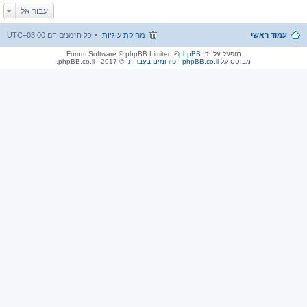
עבור אל
עמוד ראשי
מחיקת עוגיות
כל הזמנים הם
UTC+03:00
מופעל על ידי
phpBB
® Forum Software © phpBB Limited
מבוסס על
phpBB.co.il - פורומים בעברית
. © 2017 - phpBB.co.il.