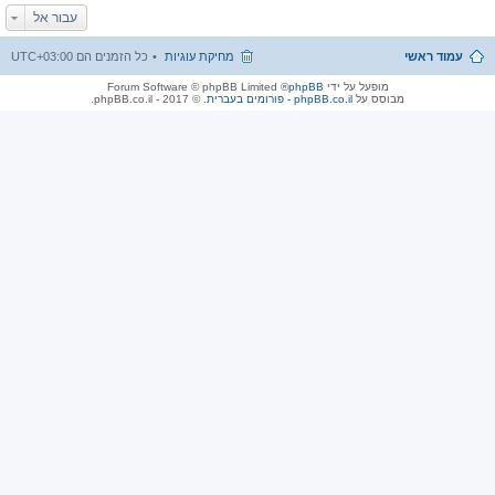
עבור אל
עמוד ראשי
מחיקת עוגיות
כל הזמנים הם
UTC+03:00
מופעל על ידי
phpBB
® Forum Software © phpBB Limited
מבוסס על
phpBB.co.il - פורומים בעברית
. © 2017 - phpBB.co.il.