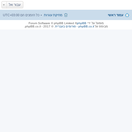
עבור אל
עמוד ראשי
מחיקת עוגיות
כל הזמנים הם
UTC+03:00
מופעל על ידי
phpBB
® Forum Software © phpBB Limited
מבוסס על
phpBB.co.il - פורומים בעברית
. © 2017 - phpBB.co.il.