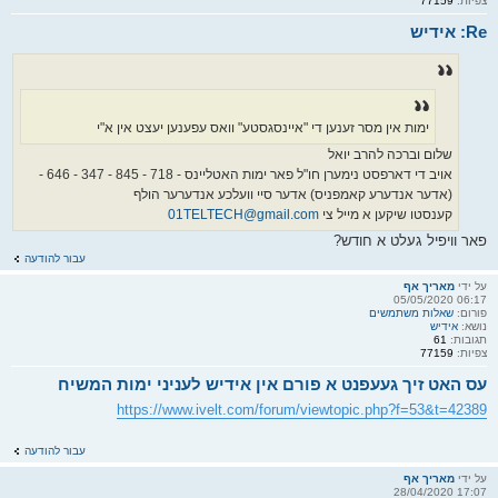
צפיות:
77159
Re: אידיש
ימות אין מסר זענען די "איינסגסטע" וואס עפענען יעצט אין א"י
שלום וברכה להרב יואל
אויב די דארפסט נימערן חו"ל פאר ימות האטליינס - 718 - 845 - 347 - 646 -
(אדער אנדערע קאמפניס) אדער סיי וועלכע אנדערער הולף
קענסטו שיקען א מייל צי
01TELTECH@gmail.com
פאר וויפיל געלט א חודש?
עבור להודעה
על ידי
מאריך אף
06:17 05/05/2020
פורום:
שאלות משתמשים
נושא:
אידיש
תגובות:
61
צפיות:
77159
עס האט זיך געעפנט א פורם אין אידיש לעניני ימות המשיח
https://www.ivelt.com/forum/viewtopic.php?f=53&t=42389
עבור להודעה
על ידי
מאריך אף
17:07 28/04/2020