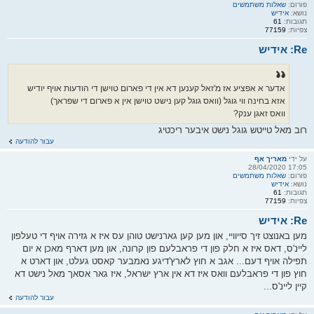
פורום:
שאלות משתמשים
נושא:
אידיש
תגובות:
61
צפיות:
77159
Re: אידיש
אדער א אפציע אז מ'זאל קענען דא אין די פארום טוישן די הודעות אויף יודיש
אזא בחינה ווי גוגל (וואס גוגל קען נישט טוישן אין א פארום די שפראך)
וואס זאגן ענק?
רוב מאל טייטש גוגל נישט איבער ריכטיג
עבור להודעה
על ידי
מאריך אף
17:05 28/04/2020
פורום:
שאלות משתמשים
נושא:
אידיש
תגובות:
61
צפיות:
77159
Re: אידיש
מען באנוצט זיך סייוויי, און מען קען גארנישט טוהן עס איז א גזירה אויף די טעלפון
ליינ'ס, דאס איז א חלק פון די פראבלעם פון קרונה, און מען דארף מאכן א יום
תפילה אויף דעם... אגב א חוץ לארץ'דיגע נאמבער קאסט געלט, און דארט א
חוץ פון די פראבלעם וואס איז דא אין ארץ ישראל, איז גאר אסאך מאל נישט דא
קיין ליינ'ס...
עבור להודעה