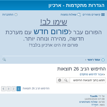
הגדרות מתקדמות - ארכיון
קישורים מהירים
שאלות נפוצות
התחברות
שימו לב!
פורום חדש
הפורום עבר ל
עם מערכת
חדשה, מהירה ונוחה יותר.
פורום זה הינו ארכיון בלבד!
עמוד ראשי
יפו
החיפוש הניב 26 תוצאות
ש
עבור לחיפוש מתקדם
החיפוש הניב 26 תוצאות
3
2
1
על ידי
Tzadik
07:08 14/05/2020
פורום:
שאלות משתמשים
נושא:
חסד!!!