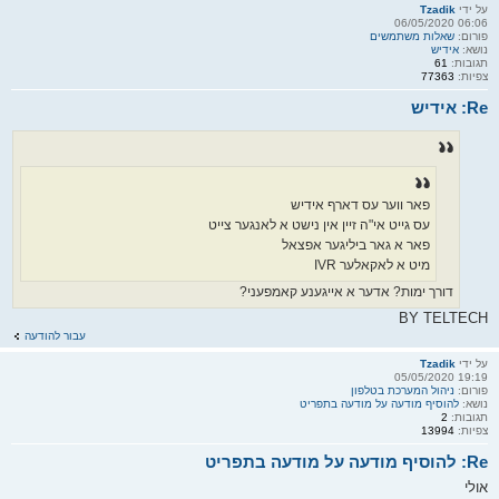
על ידי
Tzadik
06:06 06/05/2020
פורום:
שאלות משתמשים
נושא:
אידיש
תגובות:
61
צפיות:
77363
Re: אידיש
פאר ווער עס דארף אידיש
עס גייט אי"ה זיין אין נישט א לאנגער צייט
פאר א גאר ביליגער אפצאל
מיט א לאקאלער IVR
דורך ימות? אדער א אייגענע קאמפעני?
BY TELTECH
עבור להודעה
על ידי
Tzadik
19:19 05/05/2020
פורום:
ניהול המערכת בטלפון
נושא:
להוסיף מודעה על מודעה בתפריט
תגובות:
2
צפיות:
13994
Re: להוסיף מודעה על מודעה בתפריט
אולי