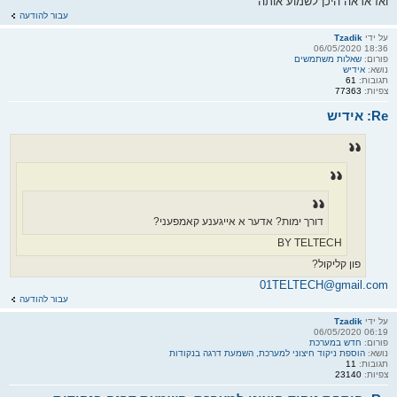
ואז אראה היכן לשמוע אותה
עבור להודעה
על ידי
Tzadik
18:36 06/05/2020
פורום:
שאלות משתמשים
נושא:
אידיש
תגובות:
61
צפיות:
77363
Re: אידיש
דורך ימות? אדער א אייגענע קאמפעני?
BY TELTECH
פון קליקול?
01TELTECH@gmail.com
עבור להודעה
על ידי
Tzadik
06:19 06/05/2020
פורום:
חדש במערכת
נושא:
הוספת ניקוד חיצוני למערכת, השמעת דרגה בנקודות
תגובות:
11
צפיות:
23140