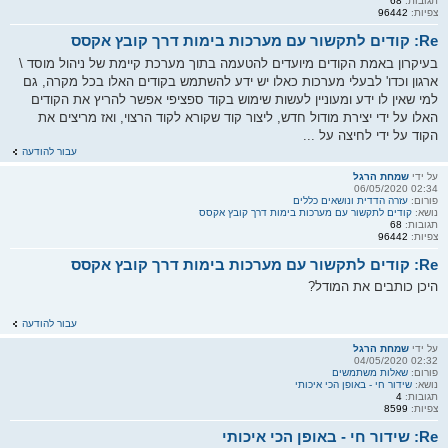
תגובות:
68
צפיות:
96442
Re: קודים לתקשור עם מערכות בימות דרך קובץ אקסס
בעיקרון באמת הקודים מיועדים להטעמה בתוך מערכת קיימת של ניהול מוסד \
ארגון וכדו' לבעלי מערכות כאלו יש ידע להשתמש בקודים האלו בכל מקרה, גם
למי שאין לו ידע ומעוניין לעשות שימוש בקוד ספציפי אפשר להריץ את הקודים
האלו על ידי יצירת מודול חדש, ליצור קוד שקורא לקוד הרצוי, ואז מריצים את
הקוד על ידי לחיצה על ...
עבור להודעה
על ידי
שמחת הרגל
02:34 06/05/2020
פורום:
עזרה הדדית ונושאים כללים
נושא:
קודים לתקשור עם מערכות בימות דרך קובץ אקסס
תגובות:
68
צפיות:
96442
Re: קודים לתקשור עם מערכות בימות דרך קובץ אקסס
היכן כותבים את המודל?
עבור להודעה
על ידי
שמחת הרגל
02:32 04/05/2020
פורום:
שאלות משתמשים
נושא:
שידור חי - באופן הכי איכותי
תגובות:
4
צפיות:
8599
Re: שידור חי - באופן הכי איכותי