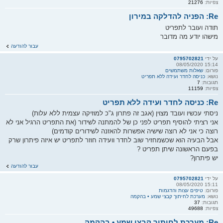
צפיות:
21276
Re: הפניה להדלקה במירון
תודה ועובר לתפריט
מישהו יודע מה מדובר
עבור להודעה
על ידי
0795702821
15:14 08/05/2020
פורום:
שאלות משתמשים
נושא:
כניסה לחדר ועידה ללא תפריט
תגובות:
7
צפיות:
11159
Re: כניסה לחדר ועידה ללא תפריט
ניסתי עכשיו ועובד מצוין (אגב זה פתרון ג"כ למוזיקה עצמית ללא עלות)
אני רציתי להוסיף תפריט לפני כן של להמתנה לשידור (את התפריט הרגיל אני לא
רוצה כי אני לא רוצה שישיה אפשרות להאזנה לשידורים קודמים)
אבל הבעיה הוא שכשמחזיר שוב לחדר וועידה חוזר לתפריט יש איזה פיתרון שרק
בפעם הראשונה שיתן תפריט ?
יש פיתרון?
עבור להודעה
על ידי
0795702821
15:11 08/05/2020
פורום:
טיפים עצות והדגמות
נושא:
מערכת לחיתוך קבצי שמע • בהקמה
תגובות:
37
צפיות:
49688
Re: מערכת לחיתוך קבצי שמע • בהקמה