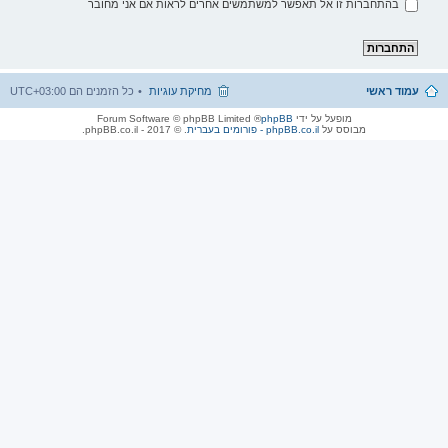
בהתחברות זו אל תאפשר למשתמשים אחרים לראות אם אני מחובר
עמוד ראשי
מחיקת עוגיות
כל הזמנים הם
UTC+03:00
מופעל על ידי
phpBB
® Forum Software © phpBB Limited
מבוסס על
phpBB.co.il - פורומים בעברית
. © 2017 - phpBB.co.il.