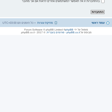
בהתחברות זו אל תאפשר למשתמשים אחרים לראות אם אני מחובר
עמוד ראשי
מחיקת עוגיות
כל הזמנים הם
UTC+03:00
מופעל על ידי
phpBB
® Forum Software © phpBB Limited
מבוסס על
phpBB.co.il - פורומים בעברית
. © 2017 - phpBB.co.il.