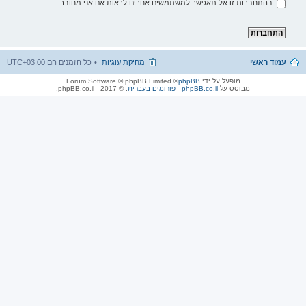
בהתחברות זו אל תאפשר למשתמשים אחרים לראות אם אני מחובר
עמוד ראשי
מחיקת עוגיות
כל הזמנים הם
UTC+03:00
מופעל על ידי
phpBB
® Forum Software © phpBB Limited
מבוסס על
phpBB.co.il - פורומים בעברית
. © 2017 - phpBB.co.il.