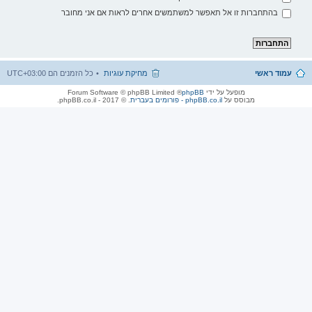
בהתחברות זו אל תאפשר למשתמשים אחרים לראות אם אני מחובר
עמוד ראשי
מחיקת עוגיות
כל הזמנים הם
UTC+03:00
מופעל על ידי
phpBB
® Forum Software © phpBB Limited
מבוסס על
phpBB.co.il - פורומים בעברית
. © 2017 - phpBB.co.il.