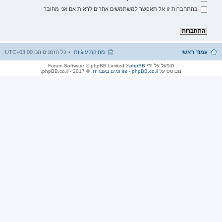
בהתחברות זו אל תאפשר למשתמשים אחרים לראות אם אני מחובר
עמוד ראשי
מחיקת עוגיות
כל הזמנים הם
UTC+03:00
מופעל על ידי
phpBB
® Forum Software © phpBB Limited
מבוסס על
phpBB.co.il - פורומים בעברית
. © 2017 - phpBB.co.il.