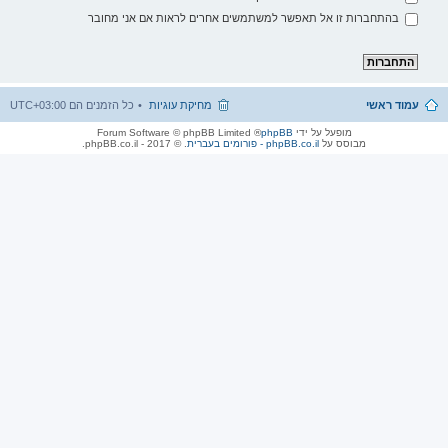
בהתחברות זו אל תאפשר למשתמשים אחרים לראות אם אני מחובר
עמוד ראשי
מחיקת עוגיות
כל הזמנים הם
UTC+03:00
מופעל על ידי
phpBB
® Forum Software © phpBB Limited
מבוסס על
phpBB.co.il - פורומים בעברית
. © 2017 - phpBB.co.il.