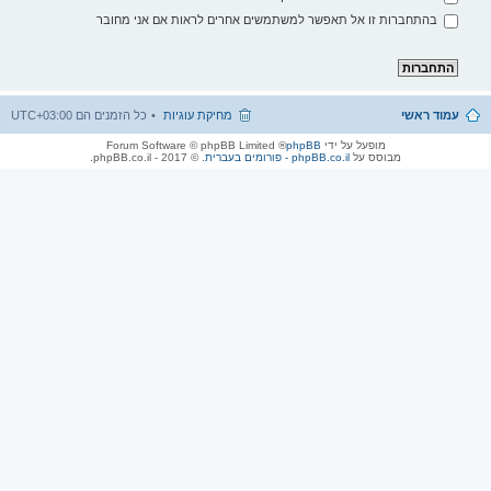
בהתחברות זו אל תאפשר למשתמשים אחרים לראות אם אני מחובר
עמוד ראשי
מחיקת עוגיות
כל הזמנים הם
UTC+03:00
מופעל על ידי
phpBB
® Forum Software © phpBB Limited
מבוסס על
phpBB.co.il - פורומים בעברית
. © 2017 - phpBB.co.il.