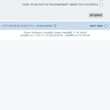
בהתחברות זו אל תאפשר למשתמשים אחרים לראות אם אני מחובר
עמוד ראשי
מחיקת עוגיות
כל הזמנים הם
UTC+03:00
מופעל על ידי
phpBB
® Forum Software © phpBB Limited
מבוסס על
phpBB.co.il - פורומים בעברית
. © 2017 - phpBB.co.il.