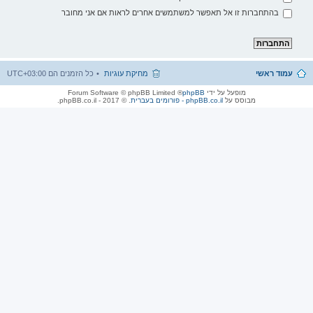
בהתחברות זו אל תאפשר למשתמשים אחרים לראות אם אני מחובר
עמוד ראשי
מחיקת עוגיות
כל הזמנים הם
UTC+03:00
מופעל על ידי
phpBB
® Forum Software © phpBB Limited
מבוסס על
phpBB.co.il - פורומים בעברית
. © 2017 - phpBB.co.il.