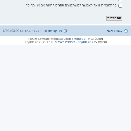
בהתחברות זו אל תאפשר למשתמשים אחרים לראות אם אני מחובר
עמוד ראשי
מחיקת עוגיות
כל הזמנים הם
UTC+03:00
מופעל על ידי
phpBB
® Forum Software © phpBB Limited
מבוסס על
phpBB.co.il - פורומים בעברית
. © 2017 - phpBB.co.il.