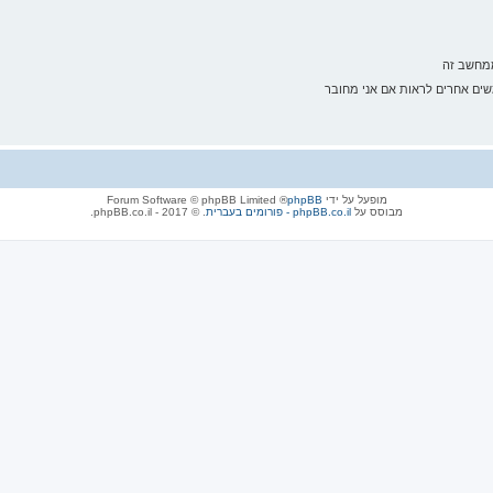
ממחשב זה
ם אחרים לראות אם אני מחובר
מופעל על ידי
phpBB
® Forum Software © phpBB Limited
מבוסס על
phpBB.co.il - פורומים בעברית
. © 2017 - phpBB.co.il.