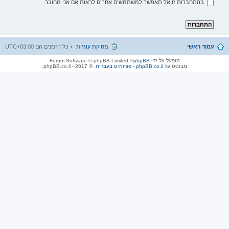
בהתחברות זו אל תאפשר למשתמשים אחרים לראות אם אני מחובר
עמוד ראשי
מחיקת עוגיות
כל הזמנים הם
UTC+03:00
מופעל על ידי
phpBB
® Forum Software © phpBB Limited
מבוסס על
phpBB.co.il - פורומים בעברית
. © 2017 - phpBB.co.il.