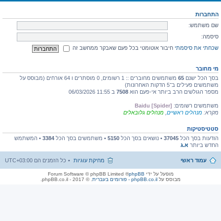
התחברות
שם משתמש:
סיסמה:
שכחתי את סיסמתי
חיבור אוטומטי בכל פעם שאבקר ממחשב זה
מי מחובר
בסך הכל ישנם
65
משתמשים מחוברים :: 1 רשומים, 0 מוסתרים ו 64 אורחים (מבוסס על
משתמשים פעילים ב־5 הדקות האחרונות)
מספר הגולשים הרב ביותר אי-פעם הוא
7508
ב 11:55 06/03/2026
משתמשים רשומים:
Baidu [Spider]
מקרא:
מנהלים ראשיים
,
מנהלים גלובאלים
סטטיסטיקות
הודעות בסך הכל
37045
• נושאים בסך הכל
5150
• משתמשים בסך הכל
3384
• המשתמש
החדש ביותר
א.ג
עמוד ראשי
מחיקת עוגיות
כל הזמנים הם
UTC+03:00
מופעל על ידי
phpBB
® Forum Software © phpBB Limited
מבוסס על
phpBB.co.il - פורומים בעברית
. © 2017 - phpBB.co.il.