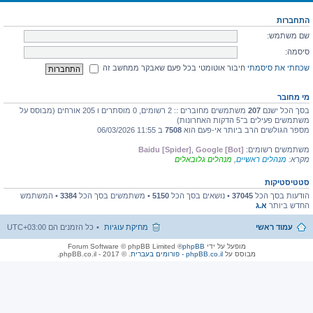
התחברות
שם משתמש:
סיסמה:
שכחתי את סיסמתי
חיבור אוטומטי בכל פעם שאבקר ממחשב זה
מי מחובר
בסך הכל ישנם
207
משתמשים מחוברים :: 2 רשומים, 0 מוסתרים ו 205 אורחים (מבוסס על
משתמשים פעילים ב־5 הדקות האחרונות)
מספר הגולשים הרב ביותר אי-פעם הוא
7508
ב 11:55 06/03/2026
משתמשים רשומים:
Google [Bot]
,
Baidu [Spider]
מקרא:
מנהלים ראשיים
,
מנהלים גלובאלים
סטטיסטיקות
הודעות בסך הכל
37045
• נושאים בסך הכל
5150
• משתמשים בסך הכל
3384
• המשתמש
החדש ביותר
א.ג
עמוד ראשי
מחיקת עוגיות
כל הזמנים הם
UTC+03:00
מופעל על ידי
phpBB
® Forum Software © phpBB Limited
מבוסס על
phpBB.co.il - פורומים בעברית
. © 2017 - phpBB.co.il.