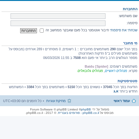
התחברות
שם משתמש:
סיסמה:
שכחתי את סיסמתי
חיבור אוטומטי בכל פעם שאבקר ממחשב זה
מי מחובר
בסך הכל ישנם
290
משתמשים מחוברים :: 1 רשומים, 0 מוסתרים ו 289 אורחים (מבוסס על
משתמשים פעילים ב־5 הדקות האחרונות)
מספר הגולשים הרב ביותר אי-פעם הוא
7508
ב 11:55 06/03/2026
משתמשים רשומים:
Baidu [Spider]
מקרא:
מנהלים ראשיים
,
מנהלים גלובאלים
סטטיסטיקות
הודעות בסך הכל
37045
• נושאים בסך הכל
5150
• משתמשים בסך הכל
3384
• המשתמש
החדש ביותר
א.ג
עמוד ראשי
מחיקת עוגיות
כל הזמנים הם
UTC+03:00
מופעל על ידי
phpBB
® Forum Software © phpBB Limited
מבוסס על
phpBB.co.il - פורומים בעברית
. © 2017 - phpBB.co.il.