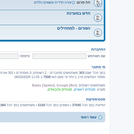
תת פורום:
עזרה הדדית ונושאים כללים
חדש במערכת
הפורום - למתחילים
התחברות
שם משתמש:
סיסמה:
מי מחובר
בסך הכל ישנם
303
משתמשים מחוברים :: 2 רשומים, 0 מוסתרים ו 301 אורחים (מבוסס על משתמשים פעילים ב־5 הדקות האחרונות)
מספר הגולשים הרב ביותר אי-פעם הוא
7508
ב 11:55 06/03/2026
משתמשים רשומים:
Google [Bot]
,
Baidu [Spider]
מקרא:
מנהלים ראשיים
,
מנהלים גלובאלים
סטטיסטיקות
הודעות בסך הכל
37045
• נושאים בסך הכל
5150
• משתמשים בסך הכל
3384
עמוד ראשי