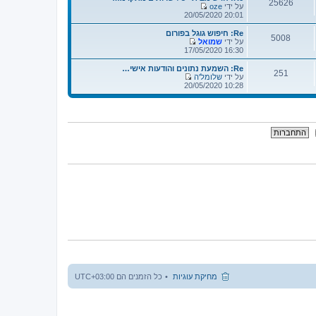
25626
על ידי
oze
צ
20:01 20/05/2020
פ
ה
Re: חיפוש גוגל בפורום
5008
ב
על ידי
שמואל
ה
צ
16:30 17/05/2020
ו
פ
ד
ה
Re: השמעת נתונים והודעות אישי…
251
ע
ב
על ידי
שלומל'ה
ה
ה
צ
10:28 20/05/2020
ה
ו
פ
א
ד
ה
ח
ע
ב
ר
ה
ה
ו
ה
ו
נ
א
ד
ה
ח
ע
ר
ה
ו
ה
נ
א
ה
ח
ר
ו
נ
ה
מחיקת עוגיות
כל הזמנים הם
UTC+03:00