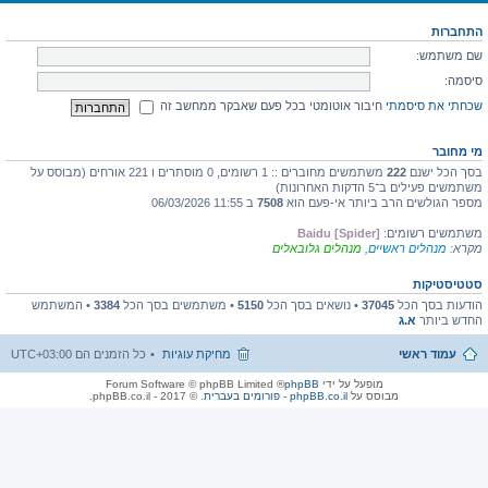
התחברות
שם משתמש:
סיסמה:
שכחתי את סיסמתי
חיבור אוטומטי בכל פעם שאבקר ממחשב זה
מי מחובר
בסך הכל ישנם
222
משתמשים מחוברים :: 1 רשומים, 0 מוסתרים ו 221 אורחים (מבוסס על
משתמשים פעילים ב־5 הדקות האחרונות)
מספר הגולשים הרב ביותר אי-פעם הוא
7508
ב 11:55 06/03/2026
משתמשים רשומים:
Baidu [Spider]
מקרא:
מנהלים ראשיים
,
מנהלים גלובאלים
סטטיסטיקות
הודעות בסך הכל
37045
• נושאים בסך הכל
5150
• משתמשים בסך הכל
3384
• המשתמש
החדש ביותר
א.ג
עמוד ראשי
מחיקת עוגיות
כל הזמנים הם
UTC+03:00
מופעל על ידי
phpBB
® Forum Software © phpBB Limited
מבוסס על
phpBB.co.il - פורומים בעברית
. © 2017 - phpBB.co.il.