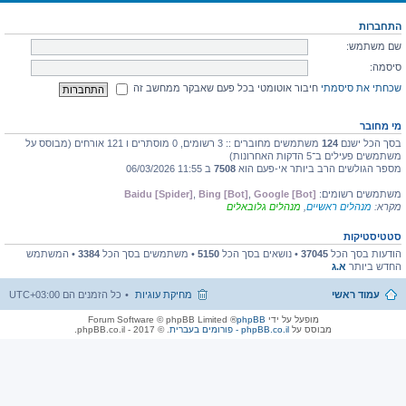
התחברות
שם משתמש:
סיסמה:
שכחתי את סיסמתי
חיבור אוטומטי בכל פעם שאבקר ממחשב זה
מי מחובר
בסך הכל ישנם
124
משתמשים מחוברים :: 3 רשומים, 0 מוסתרים ו 121 אורחים (מבוסס על
משתמשים פעילים ב־5 הדקות האחרונות)
מספר הגולשים הרב ביותר אי-פעם הוא
7508
ב 11:55 06/03/2026
משתמשים רשומים:
Google [Bot]
,
Bing [Bot]
,
Baidu [Spider]
מקרא:
מנהלים ראשיים
,
מנהלים גלובאלים
סטטיסטיקות
הודעות בסך הכל
37045
• נושאים בסך הכל
5150
• משתמשים בסך הכל
3384
• המשתמש
החדש ביותר
א.ג
עמוד ראשי
מחיקת עוגיות
כל הזמנים הם
UTC+03:00
מופעל על ידי
phpBB
® Forum Software © phpBB Limited
מבוסס על
phpBB.co.il - פורומים בעברית
. © 2017 - phpBB.co.il.