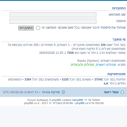
התחברות
שם משתמש:
סיסמה:
שכחתי את סיסמתי
חיבור אוטומטי בכל פעם שאבקר ממחשב זה
מי מחובר
בסך הכל ישנם
206
משתמשים מחוברים :: 1 רשומים, 0 מוסתרים ו 205 אורחים (מבוסס על
משתמשים פעילים ב־5 הדקות האחרונות)
מספר הגולשים הרב ביותר אי-פעם הוא
7508
ב 11:55 06/03/2026
משתמשים רשומים:
Baidu [Spider]
מקרא:
מנהלים ראשיים
,
מנהלים גלובאלים
סטטיסטיקות
הודעות בסך הכל
37045
• נושאים בסך הכל
5150
• משתמשים בסך הכל
3384
• המשתמש
החדש ביותר
א.ג
עמוד ראשי
מחיקת עוגיות
כל הזמנים הם
UTC+03:00
מופעל על ידי
phpBB
® Forum Software © phpBB Limited
מבוסס על
phpBB.co.il - פורומים בעברית
. © 2017 - phpBB.co.il.