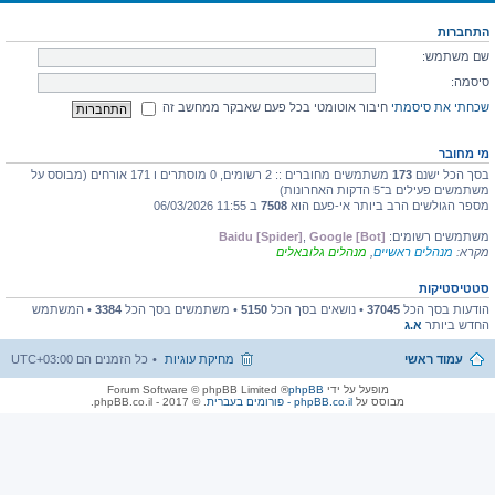
התחברות
שם משתמש:
סיסמה:
שכחתי את סיסמתי
חיבור אוטומטי בכל פעם שאבקר ממחשב זה
מי מחובר
בסך הכל ישנם
173
משתמשים מחוברים :: 2 רשומים, 0 מוסתרים ו 171 אורחים (מבוסס על
משתמשים פעילים ב־5 הדקות האחרונות)
מספר הגולשים הרב ביותר אי-פעם הוא
7508
ב 11:55 06/03/2026
משתמשים רשומים:
Google [Bot]
,
Baidu [Spider]
מקרא:
מנהלים ראשיים
,
מנהלים גלובאלים
סטטיסטיקות
הודעות בסך הכל
37045
• נושאים בסך הכל
5150
• משתמשים בסך הכל
3384
• המשתמש
החדש ביותר
א.ג
עמוד ראשי
מחיקת עוגיות
כל הזמנים הם
UTC+03:00
מופעל על ידי
phpBB
® Forum Software © phpBB Limited
מבוסס על
phpBB.co.il - פורומים בעברית
. © 2017 - phpBB.co.il.