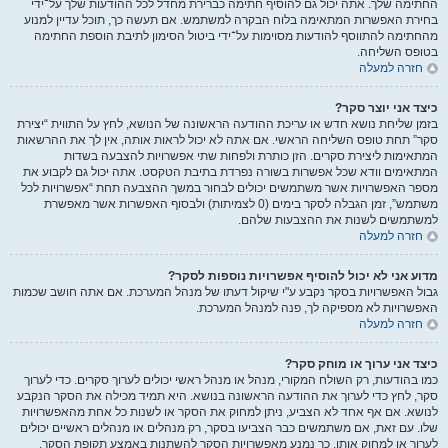
החתימה שלך. אתה יכול גם להוסיף חתימה כברירת מחדל לכל ההודעות שלך על־ידי
בחירת האפשרות המתאימה בלוח הבקרה למשתמש. אם תעשה כך, תוכל עדיין למנוע
מהחתימה להתווסף להודעות מסוימות על־ידי ביטול הסימון לתיבת הוספת החתימה
בטופס השליחה.
חזרה למעלה
כיצד אני יוצר סקר?
בזמן שליחת נושא חדש או עריכת ההודעה הראשונה של הנושא, לחץ על התווית “יצירת
סקר” תחת טופס השליחה הראשי. אם אתה לא יכול לראות אותה, אין לך את ההרשאות
המתאימות ליצירת סקרים. הזן כותרת ולפחות שתי אפשרויות להצבעה בשדות
המתאימים וודא שכל אפשרות בשורה נפרדת בתיבת הטקסט. אתה יכול גם לקבוע את
מספר האפשרויות אשר משתמשים יכולים לבחור במשך ההצבעה תחת “אפשרויות לכל
משתמש”, זמן הגבלה לסקר בימים (0 לצמיתות) ולבסוף האפשרות אשר מאפשרת
למשתמשים לשנות את ההצבעות שלהם.
חזרה למעלה
מדוע אני לא יכול להוסיף אפשרויות נוספות לסקר?
גבול האפשרויות בסקר נקבע ע"י שיקול דעתו של מנהל המערכת. אם אתה חושב שכמות
האפשרויות לא מספיקה לך, פנה למנהל המערכת.
חזרה למעלה
כיצד אני ערוך או מוחק סקר?
כמו בהודעות, רק השולח המקורי, מנהל או מנהל ראשי יכולים לערוך סקרים. כדי לערוך
סקר, לחץ כדי לערוך את ההודעה הראשונה בנושא. היא תמיד מכילה את הסקר הנקבע
לנושא. אם אף אחד לא הצביע, ניתן למחוק את הסקר או לשנות כל אחת מהאפשרויות
שלו. עם זאת, אם משתמשים כבר הצביעו בסקר, רק מנהלים או מנהלים ראשיים יכולים
לערוך או למחוק אותו. כך נמנע מאפשרויות הסקר להשתנות באמצע תקופת הסקר.