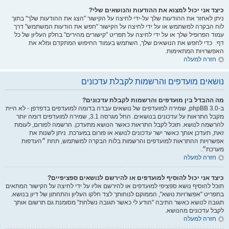
כיצד אני יכול למצוא את ההודעות והנושאים שלי?
ניתן לאחזר את ההודעות שלך על-ידי לחיצה על הקישור "הצג את ההודעות שלך" בתוך
לוח הבקרה למשתמש או על ידי לחיצה על הקישור "חפש את הודעות המשתמש" דרך
עמוד הפרופיל שלך או על ידי לחיצה על תפריט "קישורים מהירים" בחלק העליון של כל
דף. כדי לחפש את הנושאים שלך, השתמש בעמוד החיפוש המתקדם ומלא את
האפשרויות המתאימות.
חזרה למעלה
נושאים מועדפים והרשמות לקבלת עדכונים
מה ההבדל בין מועדפים והרשמות לקבלת עדכונים?
ב-phpBB 3.0, שמירה למועדפים של נושאים עבדה בדומה למועדפים בדפדפן - לא היית
מקבל התראות על עדכונים בנושאים. החל מגרסה 3.1, שמירה למועדפים דומה יותר
להרשמה לנושא. תוכל לקבל התראות כאשר הנושא מתעדכן. הרשמה לפורום, לעומת
זאת, תעדכן אותך כאשר ישר עדכונים לנושא או פורום במערכת. ניתן לשנות את
אפשרויות ההתראות למועדפים והרשמות בלוח הבקרה למשתמש, תחת ״העדפות
מערכת״.
חזרה למעלה
כיצד אני יכול להוסיף למועדפים או להירשם לנושאים ספציפיים?
תוכל להוסיף נושא ספציפי למועדפים או להירשם אליו על ידי לחיצה על הקישור המתאים
בתפריט "אפשרויות נושא", הממוקם לנוחותך לצד חלקו העליון והתחתון של דיון בנושא.
תגובה לנושא כאשר התיבה "הודע לי כאשר תגובה נשלחת" מסומנת גם תרשום אותך
לקבל עדכונים מהנושא.
חזרה למעלה