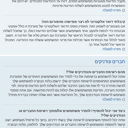
מקבל הודעות פוגעניות ממשתמש מסוים, דווח על ההודעות למנהלים. יש להם את
האפשרות למנוע מהמשתמש לשלוח הודעות פרטיות.
חזרה למעלה
קיבלתי דואר אלקטרוני לא רצוי ממישהו מהפורום הזה!
אנו מצטערים לשמוע זאת. מאפיין טופס הדואר האלקטרוני של מערכת זו כולל אמצעי
אבטחה כדי לנסות ולעקוב אחר משתמשים אשר שולחים הודעות כאלו, כך שתוכל לשלוח
הודעת דואר אלקטרוני למנהל הראשי של המערכת עם העתק מלא של הודעה זו. חשוב
מאוד לכלול את הכותרות אשר מכילות את פרטי המשתמש ששלח את ההודעה. המנהל
הראשי יוכל לפעול אחר כך.
חזרה למעלה
חברים ונודניקים
מהם רשימת החברים והנודניקים שלי?
אתה יכול להשתמש ברשימות אלו כדי לסדר את המשתמשים האחרים של המערכת.
משתמשים המתווספים לרשימת החברים שלך ירשמו בלוח הבקרה למשתמש שלך
לגישה מהירה כדי לראות את מצב החיבור שלהם ולשלוח להם הודעות פרטיות. לפי
תמיכת הערכה, הודעות ממשתמשים אלו יכולות גם להיות מודגשות. אם אתה מוסיף
משתמש לרשימת הנודניקים שלך, כל ההודעות אשר הוא שולח יוסתרו כברירת מחדל.
חזרה למעלה
כיצד אני יכול להוסיף / להסיר משתמשים אל/מתוך רשימת החברים או
הנודניקים שלי?
אתה יכול להוסיף משתמשים לרשימה שלך בשתי דרכים. בתוך כל פרופיל משתמש, ישנו
קישור להוספת המשתמש לרשימת החברים או הנודניקים שלך. לחלופין, מלוח הבקרה