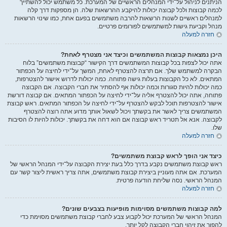
הניתנים לניהול על־ידי המנהלים הראשיים של המערכת. כל משתמש יכול להשתייך
לכמה קבוצות ולכל קבוצה יכולות להיקבע ההרשאות שלה. הן מספקות דרך קלה
למנהלים ראשיים לשנות הרשאות להרבה משתמשים בפעם אחת, כמו שינוי הרשאות
מנהל וקביעת גישות למשתמשים לפורומים פרטיים.
חזרה למעלה
היכן נמצאות קבוצות המשתמשים וכיצד אני מצטרף לאחת?
אתה יכול לצפות בכל קבוצות המשתמשים דרך הקישור “קבוצות משתמשים” בלוח
הבקרה למשתמש שלך. אם תרצה להצטרף לאחת, המשך על־ידי לחיצה על הכפתור
המתאים. לא כל הקבוצות בעלות גישה פתוחה. כמה יכולות לדרוש אישור להצטרפות,
כמה יכולות להיות סגורות וכמה יכולות אף להסתיר את חברי הקבוצה. אם הקבוצה
פתוחה, אתה יכול להצטרף אליה על־ידי לחיצה על הכפתור המתאים. אם קבוצה דורשת
אישור להצטרפות תוכל לבקש להצטרף על־ידי לחיצה על הכפתור המתאים. ראש קבוצת
המשתמשים צריך לאשר את בקשתך ויכול לשאול אותך מדוע אתה רוצה להצטרף
לקבוצה. אנא אל תטריד ראש קבוצה אם הוא דחה את בקשתך. יכולות להיות לו הסיבות
שלו.
חזרה למעלה
כיצד אני הופך לראש קבוצת משתמשים?
ראש קבוצת משתמשים נקבע בדרך כלל בעת יצירת הקבוצה על־ידי המנהל הראשי של
המערכת. אם אתה מעוניין ביצירת קבוצת משתמשים, אתה צריך ראשית ליצור קשר עם
המנהל הראשי. נסה שליחת הודעה פרטית.
חזרה למעלה
למה קבוצות משתמשים מסוימות מופיעות בצבעים שונים?
המנהל הראשי של המערכת יכול לקבוע צבע לחברי קבוצת משתמשים מסוימת כדי
להפוך את זיהוי חברי הקבוצה לקל יותר.