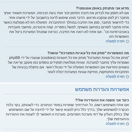
מדוע אני מתנתק באופן אוטומטי?
אם לא תסמן את לבדוק את תיבת הסימון
זכור אותי
בעת הכניסה, המערכת תשאיר אותך
מחובר רק לזמן שנקבע מראש. הדבר מונע שימוש לרעה בחשבונך על ידי מישהו אחר.
כדי להישאר מחובר, סמן את התיבה במהלך ההתחברות. הפעולה הזו לא מומלצת כאשר
אתה מחובר לפורום במחשב משותף, למשל בספריה, קפה אינטרנט, מחשבי מעבדות
באוניברסיטה וכו׳. אם אתה לא רואה את התיבה, כנראה שמנהל המערכת ביטל את
האפשרות הזו.
חזרה למעלה
מה האפשרות “מחק את כל עוגיות המערכת” עושה?
"מחק את כל עוגיות המערכת" מוחק את כל העוגיות (cookies) שנוצרו על ידי phpBB
ושומרות עליך מחובר למערכת. עוגיות ממלאות תפקידים נוספים כמו מעקב קריאה של
נושאים והודעות אם האפשרות הופעלה על ידי מנהל ראשי. אם נתקלת בבעיות של
התחברות והתנתקות, מחיקת עוגיות המערכת יכולה לעזור.
חזרה למעלה
אפשרויות והגדרות משתמש
כיצד אני משנה את ההגדרות שלי?
אם אתה משתמש רשום, כל הגדרותיך שמורות במסד הנתונים. כדי לשנותם, בקר בלוח
הבקרה למשתמש שלך; בדרך כלל ניתן למצוא קישור על ידי לחיצה על שם המשתמש
שלך בחלק העליון של דפי מערכת הפורומים. מערכת זו תאפשר לך לשנות את ההגדרות
וההעדפות שלך.
חזרה למעלה