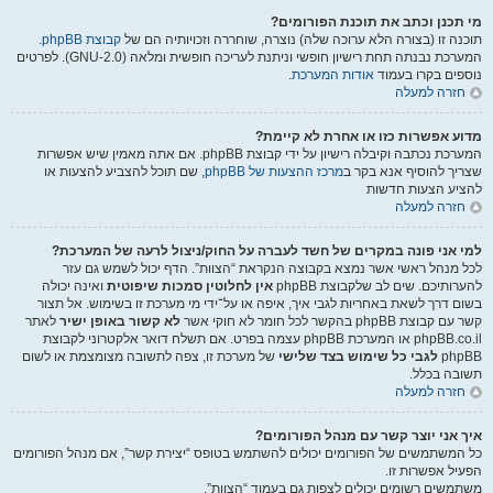
מי תכנן וכתב את תוכנת הפורומים?
תוכנה זו (בצורה הלא ערוכה שלה) נוצרה, שוחררה וזכויותיה הם של
קבוצת phpBB
.
המערכת נבנתה תחת רישיון חופשי וניתנת לעריכה חופשית ומלאה (GNU-2.0). לפרטים
נוספים בקרו בעמוד
אודות המערכת
.
חזרה למעלה
מדוע אפשרות כזו או אחרת לא קיימת?
המערכת נכתבה וקיבלה רישיון על ידי קבוצת phpBB. אם אתה מאמין שיש אפשרות
שצריך להוסיף אנא בקר ב
מרכז ההצעות של phpBB
, שם תוכל להצביע להצעות או
להציע הצעות חדשות
חזרה למעלה
למי אני פונה במקרים של חשד לעברה על החוק/ניצול לרעה של המערכת?
לכל מנהל ראשי אשר נמצא בקבוצה הנקראת “הצוות”. הדף יכול לשמש גם עזר
להערותיכם. שים לב שלקבוצת phpBB
אין לחלוטין סמכות שיפוטית
ואינה יכולה
בשום דרך לשאת באחריות לגבי איך, איפה או על־ידי מי מערכת זו בשימוש. אל תצור
קשר עם קבוצת phpBB בהקשר לכל חומר לא חוקי אשר
לא קשור באופן ישיר
לאתר
phpBB.co.il או המערכת phpBB עצמה בפרט. אם תשלח דואר אלקטרוני לקבוצת
phpBB
לגבי כל שימוש בצד שלישי
של מערכת זו, צפה לתשובה מצומצמת או לשום
תשובה בכלל.
חזרה למעלה
איך אני יוצר קשר עם מנהל הפורומים?
כל המשתמשים של הפורומים יכולים להשתמש בטופס “יצירת קשר”, אם מנהל הפורומים
הפעיל אפשרות זו.
משתמשים רשומים יכולים לצפות גם בעמוד “הצוות”.