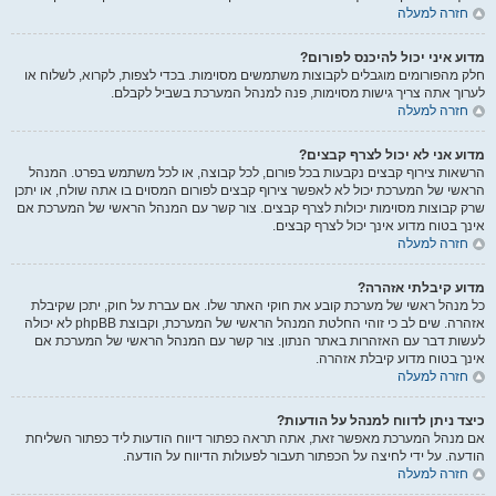
חזרה למעלה
מדוע איני יכול להיכנס לפורום?
חלק מהפורומים מוגבלים לקבוצות משתמשים מסוימות. בכדי לצפות, לקרוא, לשלוח או
לערוך אתה צריך גישות מסוימות, פנה למנהל המערכת בשביל לקבלם.
חזרה למעלה
מדוע אני לא יכול לצרף קבצים?
הרשאות צירוף קבצים נקבעות בכל פורום, לכל קבוצה, או לכל משתמש בפרט. המנהל
הראשי של המערכת יכול לא לאפשר צירוף קבצים לפורום המסוים בו אתה שולח, או יתכן
שרק קבוצות מסוימות יכולות לצרף קבצים. צור קשר עם המנהל הראשי של המערכת אם
אינך בטוח מדוע אינך יכול לצרף קבצים.
חזרה למעלה
מדוע קיבלתי אזהרה?
כל מנהל ראשי של מערכת קובע את חוקי האתר שלו. אם עברת על חוק, יתכן שקיבלת
אזהרה. שים לב כי זוהי החלטת המנהל הראשי של המערכת, וקבוצת phpBB לא יכולה
לעשות דבר עם האזהרות באתר הנתון. צור קשר עם המנהל הראשי של המערכת אם
אינך בטוח מדוע קיבלת אזהרה.
חזרה למעלה
כיצד ניתן לדווח למנהל על הודעות?
אם מנהל המערכת מאפשר זאת, אתה תראה כפתור דיווח הודעות ליד כפתור השליחת
הודעה. על ידי לחיצה על הכפתור תעבור לפעולות הדיווח על הודעה.
חזרה למעלה