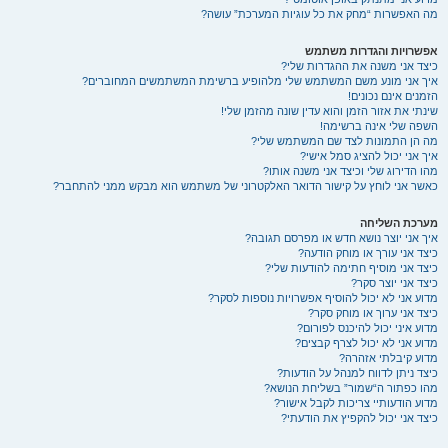
מה האפשרות “מחק את כל עוגיות המערכת” עושה?
אפשרויות והגדרות משתמש
כיצד אני משנה את ההגדרות שלי?
איך אני מונע משם המשתמש שלי מלהופיע ברשימת המשתמשים המחוברים?
הזמנים אינם נכונים!
שינתי את אזור הזמן והוא עדין שונה מהזמן שלי!
השפה שלי אינה ברשימה!
מה הן התמונות לצד שם המשתמש שלי?
איך אני יכול להציג סמל אישי?
מהו הדירוג שלי וכיצד אני משנה אותו?
כאשר אני לוחץ על קישור הדואר האלקטרוני של משתמש הוא מבקש ממני להתחבר?
מערכת השליחה
איך אני יוצר נושא חדש או מפרסם תגובה?
כיצד אני עורך או מוחק הודעה?
כיצד אני מוסיף חתימה להודעות שלי?
כיצד אני יוצר סקר?
מדוע אני לא יכול להוסיף אפשרויות נוספות לסקר?
כיצד אני ערוך או מוחק סקר?
מדוע איני יכול להיכנס לפורום?
מדוע אני לא יכול לצרף קבצים?
מדוע קיבלתי אזהרה?
כיצד ניתן לדווח למנהל על הודעות?
מהו כפתור ה“שמור” בשליחת הנושא?
מדוע הודעותיי צריכות לקבל אישור?
כיצד אני יכול להקפיץ את הודעתי?