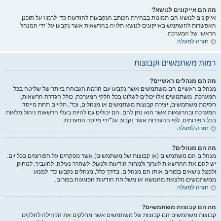
מה הם אייקונים לנושא?
אייקונים לנושא הם תמונות בבחירת הכותב הנקבעות להודעות כדי לרמוז על תוכנן.
האפשרות להשתמש באייקונים לנושא תלויה בהרשאות אשר נקבעו על־ידי המנהל
הראשי של המערכת.
חזרה למעלה
רמות משתמשים וקבוצות
מה הם מנהלים ראשיים?
מנהלים ראשיים הם משתמשים אשר נקבעו עם הרמה הגבוהה ביותר של שליטה בכל
המערכת. משתמשים אלו יכולים לשלוט בכל חלקי המערכת, כולל הגדרת הרשאות,
חסימת משתמשים, יצירת קבוצות משתמשים או מנהלים, וכד', תלויים תחת מייסד
המערכת ובהרשאות אשר הוא נתן להם. הם יכולים גם להיות בעלי הרשאות ניהול מלאות
בכל הפורומים, לפי ההגדרות אשר נקבעו על־ידי מייסד המערכת.
חזרה למעלה
מה הם מנהלים?
מנהלים הם משתמשים (או קבוצות של משתמשים) אשר מפקחים על הפורומים בכל יום.
יש להם את ההרשאות לערוך ולמחוק הודעות ולנעול, לשחרר נעילה, להעביר, למחוק
ולפצל נושאים בפורום אותו הם מנהלים. בדרך כלל, מנהלים נקבעו כדי למנוע
ממשתמשים מלצאת מהנושא או משליחת הודעות הפוגעות בפורום.
חזרה למעלה
מה הם קבוצות משתמשים?
קבוצות משתמשים הם קבוצות של משתמשים אשר מחלקים את הקהילה לחלקים