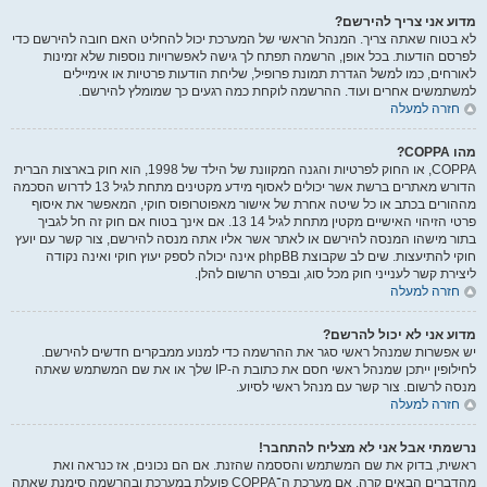
מדוע אני צריך להירשם?
לא בטוח שאתה צריך. המנהל הראשי של המערכת יכול להחליט האם חובה להירשם כדי
לפרסם הודעות. בכל אופן, הרשמה תפתח לך גישה לאפשרויות נוספות שלא זמינות
לאורחים, כמו למשל הגדרת תמונת פרופיל, שליחת הודעות פרטיות או אימיילים
למשתמשים אחרים ועוד. ההרשמה לוקחת כמה רגעים כך שמומלץ להירשם.
חזרה למעלה
מהו COPPA?
COPPA, או החוק לפרטיות והגנה המקוונת של הילד של 1998, הוא חוק בארצות הברית
הדורש מאתרים ברשת אשר יכולים לאסוף מידע מקטינים מתחת לגיל 13 לדרוש הסכמה
מההורים בכתב או כל שיטה אחרת של אישור מאפוטרופוס חוקי, המאפשר את איסוף
פרטי הזיהוי האישיים מקטין מתחת לגיל 14 13. אם אינך בטוח אם חוק זה חל לגביך
בתור מישהו המנסה להירשם או לאתר אשר אליו אתה מנסה להירשם, צור קשר עם יועץ
חוקי להתיעצות. שים לב שקבוצת phpBB אינה יכולה לספק יעוץ חוקי ואינה נקודה
ליצירת קשר לענייני חוק מכל סוג, ובפרט הרשום להלן.
חזרה למעלה
מדוע אני לא יכול להרשם?
יש אפשרות שמנהל ראשי סגר את ההרשמה כדי למנוע ממבקרים חדשים להירשם.
לחילופין ייתכן שמנהל ראשי חסם את כתובת ה-IP שלך או את שם המשתמש שאתה
מנסה לרשום. צור קשר עם מנהל ראשי לסיוע.
חזרה למעלה
נרשמתי אבל אני לא מצליח להתחבר!
ראשית, בדוק את שם המשתמש והססמה שהזנת. אם הם נכונים, אז כנראה ואת
מהדברים הבאים קרה. אם מערכת ה־COPPA פועלת במערכת ובהרשמה סימנת שאתה