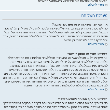
הודעות ספאם והודעות היכולות לפגוע במשתמשי המערכת.
חזרה למעלה
מערכת השליחה
איך אני יוצר נושא חדש או מפרסם תגובה?
כדי לפרסם נושא חדש בפורום, לחץ על "נושא חדש". כדי להגיב לנושא, לחץ על "פרסם
תגובה". ייתכן שתצטרך להירשם לפני שתוכל לשלוח הודעה.רשימת ההרשאות שלך בכל
פורום זמינה בתחתית מסכי פורום ונושא. לדוגמא: אתה יכול לשלוח נושאים חדשים, אתה
יכול לצרף קבצים להודעות, וכן הלאה.
חזרה למעלה
כיצד אני עורך או מוחק הודעה?
אם אינך מנהל או מנהל ראשי של המערכת, תוכל לערוך או למחוק את ההודעות שלך
בלבד. אתה יכול לערוך הודעה על־ידי לחיצה על כפתור העריכה להודעה המיוחסת,
לפעמים לזמן מוגבל בלבד לאחר שההודעה נשלחה. אם מישהו כבר הגיב להודעה,
תמצא תוספת קטנה של טקסט המוצג מתחת להודעה כאשר אתה חוזר לנושא אשר
רושם את מספר הפעמים שערכת אותה יחד עם התאריך והשעה. טקסט זה יופיע רק אם
נשלחה להודעה תגובה. הוא לא יופיע אם מנהל או מנהל ראשי ערך את ההודעה, אך הם
יכולים להשאיר הערה אשר מסבירה מדוע הם ערכו את ההודעה לפי ראות עיניהם. שים
לב שמשתמשים רגילים לא יכולים למחוק הודעה לאחר שקיבלה תגובה.
חזרה למעלה
כיצד אני מוסיף חתימה להודעות שלי?
כדי להוסיף חתימה להודעה אתה חייב קודם ליצור אחת דרך לוח הבקרה למשתמש שלך.
לאחר שנוצרה, אתה יכול לסמן את התיבה
צרף חתימה
בטופס השליחה כדי להוסיף את