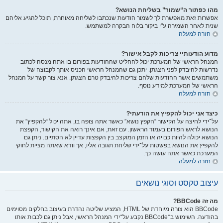
מהו כפתור ה“שמור” בשליחת הנושא?
אפשרות זאת מאפשרת לך לשמור הודעות שנכתבו לשליחה מאוחרת, תוכל להגיע אליהם
שנית לאחר השמירה ע"י ביקור בלוח הבקרה למשתמש.
חזרה למעלה
מדוע הודעותיי צריכות לקבל אישור?
המנהל הראשי של המערכת יכול להחליט שההודעות בפורום בו אתה מנסה לכתוב
נדרשות להיבדק לפני הצגתן. יתכן גם שהמנהל הראשי הכניס אותך לקבוצה של
משתמשים אשר ההודעות שלהם צריכות להיבדק טרם הצגתן. אנא צור קשר על המנהל
הראשי של המערכת למידע נוסף.
חזרה למעלה
כיצד אני יכול להקפיץ את הודעתי?
על־ידי לחיצה על הקישור “הקפץ נושא” כאשר אתה צופה בו, אתה יכול “להקפיץ” את
הנושא לראש הפורום בעמוד הראשון. עם זאת, אם אינך רואה את הקישור, הקפצת
הנושא יכולה להיות כבויה או הזמן המוקצב בין הקפצות עדיין לא הסתיים. ניתן גם
להקפיץ את הנושא בפשטות על־ידי שליחת תגובה אליו, אך וודא שאתה מציית לחוקי
המערכת כאשר אתה עושה כך.
חזרה למעלה
עיצוב טקסט וסוגי נושאים
מה זה BBCode?
BBCode הוא צורה מיוחדת של HTML, המציע שליטה נהדרת בעיצוב בחלקים מסוימים
בהודעה. השימוש ב־BBCode נקבע על־ידי המנהל הראשי, אבל ניתן גם לכבות אותו