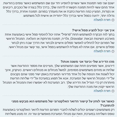
ישנם שני סוגי תמונות אשר עשויים להופיע יחד עם שם המשתמש כאשר צופים בהודעות.
אחד מהם עשוי להיות תמונה הקשורה לדרגה שלך, בדרך כלל בצורה של כוכבים, ריבועים
או נקודות, המציין כמה הודעות כתבת או את מעמדך בפורום. תמונה אחרת, בדרך כלל
גדולה יותר, ידועה כסמל אישי ובדרך כלל ייחודית או אישית לכל משתמש.
חזרה למעלה
איך אני יכול להציג סמל אישי?
בתוך לוח הבקרה למשתמש תחת "פרופיל" אתה יכול להוסיף סמל אישי באמצעות אחת
מארבע השיטות הבאות: Gravatar, גלריה, תמונה מרוחקת או העלאה. המנהל הראשי
של הפורום יכול להחליט לאפשר סמלים אישיים ולבחור את הדרך שבה ניתן לבחור
סמלים אישיים. אם אתה לא מצליח להשתמש בסמל אישי, צור קשר עם מנהל ראשי.
חזרה למעלה
מהו הדירוג שלי וכיצד אני משנה אותו?
דירוגים, אשר מופיעים תחת שם המשתמש שלך, מציינים את מספר ההודעות אשר
שלחת או מזהים משתמשים מסוימים, למשל מנהלים או מנהלים ראשיים. כעיקרון, אינך
יכול לשנות את הנוסח של כל אחד מדירוגי המערכת באופן ישיר מפני שהם נקבעים
על־ידי המנהל הראשי של המערכת. אנא אל תפגע במערכת על־ידי שליחת הודעות
מיותרות רק כדי הגדיל את הדירוג שלך. רוב המערכות לא יאפשרו זאת והמנהל או המנהל
הראשי יקטין את מונה ההודעות שלך.
חזרה למעלה
כאשר אני לוחץ על קישור הדואר האלקטרוני של משתמש הוא מבקש ממני
להתחבר?
רק משתמשים רשומים יכולים לשלוח לחברי הפורום הודעות לדואר האלקטרוני באמצעות
טופס השליחה במערכת, וזאת עם מנהלי המערכת מאפשרים עזר זה. זה מונע משליחת