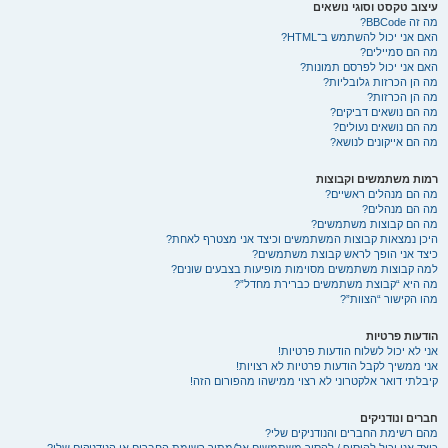
עיצוב טקסט וסוגי נושאים
מה זה BBCode?
האם אני יכול להשתמש ב־HTML?
מה הם סמיילים?
האם אני יכול לפרסם תמונות?
מה הן הכרזות גלובליות?
מה הן הכרזות?
מה הם נושאים דביקים?
מה הם נושאים נעולים?
מה הם אייקונים לנושא?
רמות משתמשים וקבוצות
מה הם מנהלים ראשיים?
מה הם מנהלים?
מה הם קבוצות משתמשים?
היכן נמצאות קבוצות המשתמשים וכיצד אני מצטרף לאחת?
כיצד אני הופך לראש קבוצת משתמשים?
למה קבוצות משתמשים מסוימות מופיעות בצבעים שונים?
מה היא “קבוצת משתמשים כברירת מחדל”?
מהו הקישור “הצוות”?
הודעות פרטיות
אני לא יכול לשלוח הודעות פרטיות!
אני ממשיך לקבל הודעות פרטיות לא רצויות!
קיבלתי דואר אלקטרוני לא רצוי ממישהו מהפורום הזה!
חברים ונודניקים
מהם רשימת החברים והנודניקים שלי?