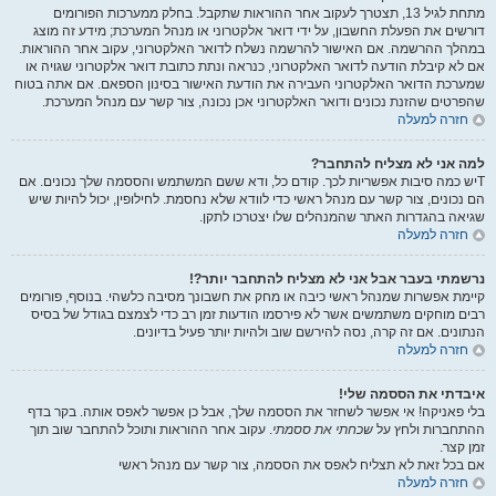
מתחת לגיל 13, תצטרך לעקוב אחר ההוראות שתקבל. בחלק ממערכות הפורומים
דורשים את הפעלת החשבון, על ידי דואר אלקטרוני או מנהל המערכת; מידע זה מוצג
במהלך ההרשמה. אם האישור להרשמה נשלח לדואר האלקטרוני, עקוב אחר ההוראות.
אם לא קיבלת הודעה לדואר האלקטרוני, כנראה ונתת כתובת דואר אלקטרוני שגויה או
שמערכת הדואר האלקטרוני העבירה את הודעת האישור בסינון הספאם. אם אתה בטוח
שהפרטים שהזנת נכונים ודואר האלקטרוני אכן נכונה, צור קשר עם מנהל המערכת.
חזרה למעלה
למה אני לא מצליח להתחבר?
Tיש כמה סיבות אפשריות לכך. קודם כל, ודא ששם המשתמש והססמה שלך נכונים. אם
הם נכונים, צור קשר עם מנהל ראשי כדי לוודא שלא נחסמת. לחילופין, יכול להיות שיש
שגיאה בהגדרות האתר שהמנהלים שלו יצטרכו לתקן.
חזרה למעלה
נרשמתי בעבר אבל אני לא מצליח להתחבר יותר?!
קיימת אפשרות שמנהל ראשי כיבה או מחק את חשבונך מסיבה כלשהי. בנוסף, פורומים
רבים מוחקים משתמשים אשר לא פירסמו הודעות זמן רב כדי לצמצם בגודל של בסיס
הנתונים. אם זה קרה, נסה להירשם שוב ולהיות יותר פעיל בדיונים.
חזרה למעלה
איבדתי את הססמה שלי!
בלי פאניקה! אי אפשר לשחזר את הססמה שלך, אבל כן אפשר לאפס אותה. בקר בדף
ההתחברות ולחץ על
שכחתי את ססמתי
. עקוב אחר ההוראות ותוכל להתחבר שוב תוך
זמן קצר.
אם בכל זאת לא תצליח לאפס את הססמה, צור קשר עם מנהל ראשי
חזרה למעלה