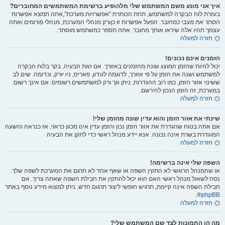
איך אני מונע משם המשתמש שלי מלהופיע ברשימת המשתמשים המחוברים?
בעזרת לוח הבקרה למשתמש, תחת הכותרת “אפשרויות מערכת”,אתה תמצא אפשרות
הסתר את מצבי כמחובר
. הפעל אפשרות זו
כן
ורק מנהלי המערכת, מנהלי פורומים ואתה
עצמך תהיו אלה שיראו אותך מחובר. אתה תספר כמשתמש מוסתר.
חזרה למעלה
הזמנים אינם נכונים!
יכול להיות שהזמן המוצג שונה מהזמנים באזורך. אם זאת הבעיה, בקר בלוח הבקרה
למשתמש ושנה את הזמן על פי אזורך, לדוגמה לונדון, פאריס, ניו יורק, וכדומה. שים לב
ששינוי אזור הזמן, כמו רוב ההגדרות, ניתן אך ורק למשתמשים רשומים. אם אינך רשום
במערכת, זה הזמן הנכון להירשם.
חזרה למעלה
שינתי את אזור הזמן והוא עדין שונה מהזמן שלי!
אם אתה בטוח שהגדרת את אזור הזמן נכון והזמן עדין אינו מכוון כראוי, אז כנראה והשעה
המוגדרת בשרת אינה נכונה. אנא יידע מנהל ראשי כדי לתקן את הבעיה
חזרה למעלה
השפה שלי אינה ברשימה!
או שהמנהל הראשי לא התקין השפה או שאף אחד לא תרגם את המערכת לשפה שלך.
נסה לשאול מנהל ראשי האם הוא יכול להתקין את חבילת השפה שאתה צריך. אם
חבילת השפה אינה קיימת, תרגיש חופשי ליצור תרגום חדש. ניתן למצוא מידע נוסף באתר
®.
phpBB
חזרה למעלה
מה הן התמונות לצד שם המשתמש שלי?