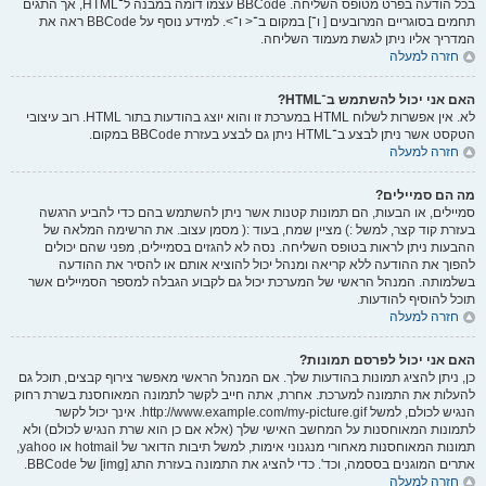
בכל הודעה בפרט מטופס השליחה. BBCode עצמו דומה במבנה ל־HTML, אך התגים
תחמים בסוגריים המרובעים [ ו־] במקום ב־< ו־>. למידע נוסף על BBCode ראה את
המדריך אליו ניתן לגשת מעמוד השליחה.
חזרה למעלה
האם אני יכול להשתמש ב־HTML?
לא. אין אפשרות לשלוח HTML במערכת זו והוא יוצג בהודעות בתור HTML. רוב עיצובי
הטקסט אשר ניתן לבצע ב־HTML ניתן גם לבצע בעזרת BBCode במקום.
חזרה למעלה
מה הם סמיילים?
סמיילים, או הבעות, הם תמונות קטנות אשר ניתן להשתמש בהם כדי להביע הרגשה
בעזרת קוד קצר, למשל :) מציין שמח, בעוד :( מסמן עצוב. את הרשימה המלאה של
ההבעות ניתן לראות בטופס השליחה. נסה לא להגזים בסמיילים, מפני שהם יכולים
להפוך את ההודעה ללא קריאה ומנהל יכול להוציא אותם או להסיר את ההודעה
בשלמותה. המנהל הראשי של המערכת יכול גם לקבוע הגבלה למספר הסמיילים אשר
תוכל להוסיף להודעות.
חזרה למעלה
האם אני יכול לפרסם תמונות?
כן, ניתן להציג תמונות בהודעות שלך. אם המנהל הראשי מאפשר צירוף קבצים, תוכל גם
להעלות את התמונה למערכת. אחרת, אתה חייב לקשר לתמונה המאוחסנת בשרת רחוק
הנגיש לכולם, למשל http://www.example.com/my-picture.gif. אינך יכול לקשר
לתמונות המאוחסנות על המחשב האישי שלך (אלא אם כן הוא שרת הנגיש לכולם) ולא
תמונות המאוחסנות מאחורי מנגנוני אימות, למשל תיבות הדואר של hotmail או yahoo,
אתרים המוגנים בססמה, וכד'. כדי להציג את התמונה בעזרת התג [img] של BBCode.
חזרה למעלה