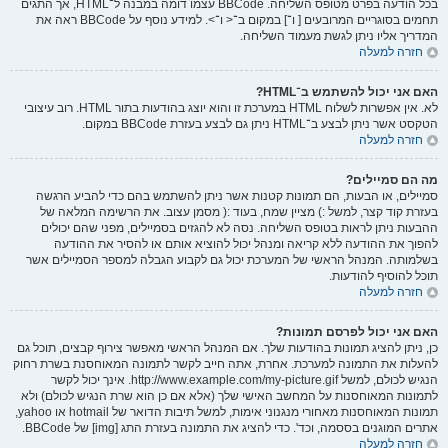
בכל הודעה בפרט מטופס השליחה. BBCode עצמו דומה במבנה ל־HTML, אך התגים
תחמים בסוגריים המרובעים [ ו־] במקום ב־< ו־>. למידע נוסף על BBCode ראה את
המדריך אליו ניתן לגשת מעמוד השליחה.
חזרה למעלה
האם אני יכול להשתמש ב־HTML?
לא. אין אפשרות לשלוח HTML במערכת זו והוא יוצג בהודעות בתור HTML. רוב עיצובי
הטקסט אשר ניתן לבצע ב־HTML ניתן גם לבצע בעזרת BBCode במקום.
חזרה למעלה
מה הם סמיילים?
סמיילים, או הבעות, הם תמונות קטנות אשר ניתן להשתמש בהם כדי להביע הרגשה
בעזרת קוד קצר, למשל :) מציין שמח, בעוד :( מסמן עצוב. את הרשימה המלאה של
ההבעות ניתן לראות בטופס השליחה. נסה לא להגזים בסמיילים, מפני שהם יכולים
להפוך את ההודעה ללא קריאה ומנהל יכול להוציא אותם או להסיר את ההודעה
בשלמותה. המנהל הראשי של המערכת יכול גם לקבוע הגבלה למספר הסמיילים אשר
תוכל להוסיף להודעות.
חזרה למעלה
האם אני יכול לפרסם תמונות?
כן, ניתן להציג תמונות בהודעות שלך. אם המנהל הראשי מאפשר צירוף קבצים, תוכל גם
להעלות את התמונה למערכת. אחרת, אתה חייב לקשר לתמונה המאוחסנת בשרת רחוק
הנגיש לכולם, למשל http://www.example.com/my-picture.gif. אינך יכול לקשר
לתמונות המאוחסנות על המחשב האישי שלך (אלא אם כן הוא שרת הנגיש לכולם) ולא
תמונות המאוחסנות מאחורי מנגנוני אימות, למשל תיבות הדואר של hotmail או yahoo,
אתרים המוגנים בססמה, וכד'. כדי להציג את התמונה בעזרת התג [img] של BBCode.
חזרה למעלה