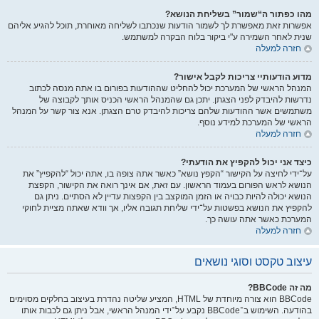
מהו כפתור ה“שמור” בשליחת הנושא?
אפשרות זאת מאפשרת לך לשמור הודעות שנכתבו לשליחה מאוחרת, תוכל להגיע אליהם
שנית לאחר השמירה ע"י ביקור בלוח הבקרה למשתמש.
חזרה למעלה
מדוע הודעותיי צריכות לקבל אישור?
המנהל הראשי של המערכת יכול להחליט שההודעות בפורום בו אתה מנסה לכתוב
נדרשות להיבדק לפני הצגתן. יתכן גם שהמנהל הראשי הכניס אותך לקבוצה של
משתמשים אשר ההודעות שלהם צריכות להיבדק טרם הצגתן. אנא צור קשר על המנהל
הראשי של המערכת למידע נוסף.
חזרה למעלה
כיצד אני יכול להקפיץ את הודעתי?
על־ידי לחיצה על הקישור “הקפץ נושא” כאשר אתה צופה בו, אתה יכול “להקפיץ” את
הנושא לראש הפורום בעמוד הראשון. עם זאת, אם אינך רואה את הקישור, הקפצת
הנושא יכולה להיות כבויה או הזמן המוקצב בין הקפצות עדיין לא הסתיים. ניתן גם
להקפיץ את הנושא בפשטות על־ידי שליחת תגובה אליו, אך וודא שאתה מציית לחוקי
המערכת כאשר אתה עושה כך.
חזרה למעלה
עיצוב טקסט וסוגי נושאים
מה זה BBCode?
BBCode הוא צורה מיוחדת של HTML, המציע שליטה נהדרת בעיצוב בחלקים מסוימים
בהודעה. השימוש ב־BBCode נקבע על־ידי המנהל הראשי, אבל ניתן גם לכבות אותו