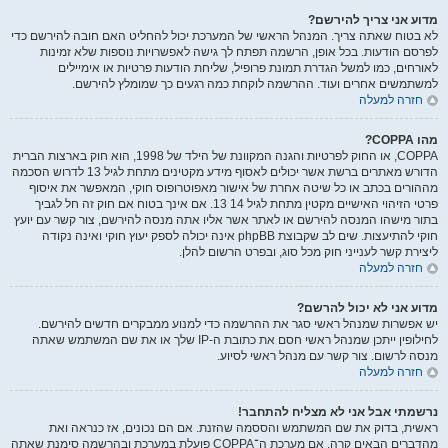
מדוע אני צריך להירשם?
לא בטוח שאתה צריך. המנהל הראשי של המערכת יכול להחליט האם חובה להירשם כדי
לפרסם הודעות. בכל אופן, הרשמה תפתח לך גישה לאפשרויות נוספות שלא זמינות
לאורחים, כמו למשל הגדרת תמונת פרופיל, שליחת הודעות פרטיות או אימיילים
למשתמשים אחרים ועוד. ההרשמה לוקחת כמה רגעים כך שמומלץ להירשם.
חזרה למעלה
מהו COPPA?
COPPA, או החוק לפרטיות והגנה המקוונת של הילד של 1998, הוא חוק בארצות הברית
הדורש מאתרים ברשת אשר יכולים לאסוף מידע מקטינים מתחת לגיל 13 לדרוש הסכמה
מההורים בכתב או כל שיטה אחרת של אישור מאפוטרופוס חוקי, המאפשר את איסוף
פרטי הזיהוי האישיים מקטין מתחת לגיל 14 13. אם אינך בטוח אם חוק זה חל לגביך
בתור מישהו המנסה להירשם או לאתר אשר אליו אתה מנסה להירשם, צור קשר עם יועץ
חוקי להתיעצות. שים לב שקבוצת phpBB אינה יכולה לספק יעוץ חוקי ואינה נקודה
ליצירת קשר לענייני חוק מכל סוג, ובפרט הרשום להלן.
חזרה למעלה
מדוע אני לא יכול להרשם?
יש אפשרות שמנהל ראשי סגר את ההרשמה כדי למנוע ממבקרים חדשים להירשם.
לחילופין ייתכן שמנהל ראשי חסם את כתובת ה-IP שלך או את שם המשתמש שאתה
מנסה לרשום. צור קשר עם מנהל ראשי לסיוע.
חזרה למעלה
נרשמתי אבל אני לא מצליח להתחבר!
ראשית, בדוק את שם המשתמש והססמה שהזנת. אם הם נכונים, אז כנראה ואת
מהדברים הבאים קרה. אם מערכת ה־COPPA פועלת במערכת ובהרשמה סימנת שאתה