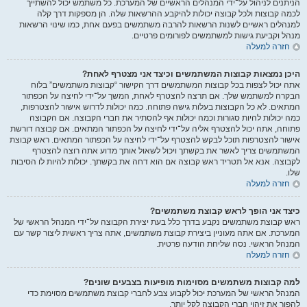
הניתנים לניהול על־ידי המנהלים הראשיים של המערכת. כל משתמש יכול להשתייך
לכמה קבוצות ולכל קבוצה יכולות להיקבע ההרשאות שלה. הן מספקות דרך קלה
למנהלים ראשיים לשנות הרשאות להרבה משתמשים בפעם אחת, כמו שינוי הרשאות
מנהל וקביעת גישות למשתמשים לפורומים פרטיים.
חזרה למעלה
היכן נמצאות קבוצות המשתמשים וכיצד אני מצטרף לאחת?
אתה יכול לצפות בכל קבוצות המשתמשים דרך הקישור “קבוצות משתמשים” בלוח
הבקרה למשתמש שלך. אם תרצה להצטרף לאחת, המשך על־ידי לחיצה על הכפתור
המתאים. לא כל הקבוצות בעלות גישה פתוחה. כמה יכולות לדרוש אישור להצטרפות,
כמה יכולות להיות סגורות וכמה יכולות אף להסתיר את חברי הקבוצה. אם הקבוצה
פתוחה, אתה יכול להצטרף אליה על־ידי לחיצה על הכפתור המתאים. אם קבוצה דורשת
אישור להצטרפות תוכל לבקש להצטרף על־ידי לחיצה על הכפתור המתאים. ראש קבוצת
המשתמשים צריך לאשר את בקשתך ויכול לשאול אותך מדוע אתה רוצה להצטרף
לקבוצה. אנא אל תטריד ראש קבוצה אם הוא דחה את בקשתך. יכולות להיות לו הסיבות
שלו.
חזרה למעלה
כיצד אני הופך לראש קבוצת משתמשים?
ראש קבוצת משתמשים נקבע בדרך כלל בעת יצירת הקבוצה על־ידי המנהל הראשי של
המערכת. אם אתה מעוניין ביצירת קבוצת משתמשים, אתה צריך ראשית ליצור קשר עם
המנהל הראשי. נסה שליחת הודעה פרטית.
חזרה למעלה
למה קבוצות משתמשים מסוימות מופיעות בצבעים שונים?
המנהל הראשי של המערכת יכול לקבוע צבע לחברי קבוצת משתמשים מסוימת כדי
להפוך את זיהוי חברי הקבוצה לקל יותר.