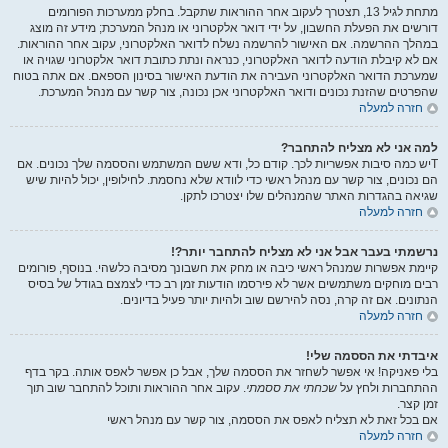
מתחת לגיל 13, תצטרך לעקוב אחר ההוראות שתקבל. בחלק ממערכות הפורומים
דורשים את הפעלת החשבון, על ידי דואר אלקטרוני או מנהל המערכת; מידע זה מוצג
במהלך ההרשמה. אם האישור להרשמה נשלח לדואר האלקטרוני, עקוב אחר ההוראות.
אם לא קיבלת הודעה לדואר האלקטרוני, כנראה ונתת כתובת דואר אלקטרוני שגויה או
שמערכת הדואר האלקטרוני העבירה את הודעת האישור בסינון הספאם. אם אתה בטוח
שהפרטים שהזנת נכונים ודואר האלקטרוני אכן נכונה, צור קשר עם מנהל המערכת.
חזרה למעלה
למה אני לא מצליח להתחבר?
Tיש כמה סיבות אפשריות לכך. קודם כל, ודא ששם המשתמש והססמה שלך נכונים. אם
הם נכונים, צור קשר עם מנהל ראשי כדי לוודא שלא נחסמת. לחילופין, יכול להיות שיש
שגיאה בהגדרות האתר שהמנהלים שלו יצטרכו לתקן.
חזרה למעלה
נרשמתי בעבר אבל אני לא מצליח להתחבר יותר?!
קיימת אפשרות שמנהל ראשי כיבה או מחק את חשבונך מסיבה כלשהי. בנוסף, פורומים
רבים מוחקים משתמשים אשר לא פירסמו הודעות זמן רב כדי לצמצם בגודל של בסיס
הנתונים. אם זה קרה, נסה להירשם שוב ולהיות יותר פעיל בדיונים.
חזרה למעלה
איבדתי את הססמה שלי!
בלי פאניקה! אי אפשר לשחזר את הססמה שלך, אבל כן אפשר לאפס אותה. בקר בדף
ההתחברות ולחץ על
שכחתי את ססמתי
. עקוב אחר ההוראות ותוכל להתחבר שוב תוך
זמן קצר.
אם בכל זאת לא תצליח לאפס את הססמה, צור קשר עם מנהל ראשי
חזרה למעלה