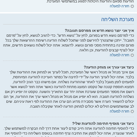
הודעות ספאם והודעות היכולות לפגוע במשתמשי המערכת.
חזרה למעלה
מערכת השליחה
איך אני יוצר נושא חדש או מפרסם תגובה?
כדי לפרסם נושא חדש בפורום, לחץ על "נושא חדש". כדי להגיב לנושא, לחץ על "פרסם
תגובה". ייתכן שתצטרך להירשם לפני שתוכל לשלוח הודעה.רשימת ההרשאות שלך בכל
פורום זמינה בתחתית מסכי פורום ונושא. לדוגמא: אתה יכול לשלוח נושאים חדשים, אתה
יכול לצרף קבצים להודעות, וכן הלאה.
חזרה למעלה
כיצד אני עורך או מוחק הודעה?
אם אינך מנהל או מנהל ראשי של המערכת, תוכל לערוך או למחוק את ההודעות שלך
בלבד. אתה יכול לערוך הודעה על־ידי לחיצה על כפתור העריכה להודעה המיוחסת,
לפעמים לזמן מוגבל בלבד לאחר שההודעה נשלחה. אם מישהו כבר הגיב להודעה,
תמצא תוספת קטנה של טקסט המוצג מתחת להודעה כאשר אתה חוזר לנושא אשר
רושם את מספר הפעמים שערכת אותה יחד עם התאריך והשעה. טקסט זה יופיע רק אם
נשלחה להודעה תגובה. הוא לא יופיע אם מנהל או מנהל ראשי ערך את ההודעה, אך הם
יכולים להשאיר הערה אשר מסבירה מדוע הם ערכו את ההודעה לפי ראות עיניהם. שים
לב שמשתמשים רגילים לא יכולים למחוק הודעה לאחר שקיבלה תגובה.
חזרה למעלה
כיצד אני מוסיף חתימה להודעות שלי?
כדי להוסיף חתימה להודעה אתה חייב קודם ליצור אחת דרך לוח הבקרה למשתמש שלך.
לאחר שנוצרה, אתה יכול לסמן את התיבה
צרף חתימה
בטופס השליחה כדי להוסיף את