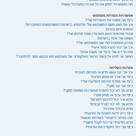
מה האפשרות “מחק את כל עוגיות המערכת” עושה?
אפשרויות והגדרות משתמש
כיצד אני משנה את ההגדרות שלי?
איך אני מונע משם המשתמש שלי מלהופיע ברשימת המשתמשים המחוברים?
הזמנים אינם נכונים!
שינתי את אזור הזמן והוא עדין שונה מהזמן שלי!
השפה שלי אינה ברשימה!
מה הן התמונות לצד שם המשתמש שלי?
איך אני יכול להציג סמל אישי?
מהו הדירוג שלי וכיצד אני משנה אותו?
כאשר אני לוחץ על קישור הדואר האלקטרוני של משתמש הוא מבקש ממני להתחבר?
מערכת השליחה
איך אני יוצר נושא חדש או מפרסם תגובה?
כיצד אני עורך או מוחק הודעה?
כיצד אני מוסיף חתימה להודעות שלי?
כיצד אני יוצר סקר?
מדוע אני לא יכול להוסיף אפשרויות נוספות לסקר?
כיצד אני ערוך או מוחק סקר?
מדוע איני יכול להיכנס לפורום?
מדוע אני לא יכול לצרף קבצים?
מדוע קיבלתי אזהרה?
כיצד ניתן לדווח למנהל על הודעות?
מהו כפתור ה“שמור” בשליחת הנושא?
מדוע הודעותיי צריכות לקבל אישור?
כיצד אני יכול להקפיץ את הודעתי?