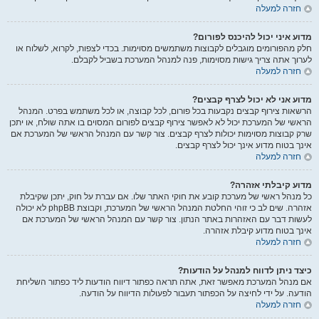
חזרה למעלה
מדוע איני יכול להיכנס לפורום?
חלק מהפורומים מוגבלים לקבוצות משתמשים מסוימות. בכדי לצפות, לקרוא, לשלוח או
לערוך אתה צריך גישות מסוימות, פנה למנהל המערכת בשביל לקבלם.
חזרה למעלה
מדוע אני לא יכול לצרף קבצים?
הרשאות צירוף קבצים נקבעות בכל פורום, לכל קבוצה, או לכל משתמש בפרט. המנהל
הראשי של המערכת יכול לא לאפשר צירוף קבצים לפורום המסוים בו אתה שולח, או יתכן
שרק קבוצות מסוימות יכולות לצרף קבצים. צור קשר עם המנהל הראשי של המערכת אם
אינך בטוח מדוע אינך יכול לצרף קבצים.
חזרה למעלה
מדוע קיבלתי אזהרה?
כל מנהל ראשי של מערכת קובע את חוקי האתר שלו. אם עברת על חוק, יתכן שקיבלת
אזהרה. שים לב כי זוהי החלטת המנהל הראשי של המערכת, וקבוצת phpBB לא יכולה
לעשות דבר עם האזהרות באתר הנתון. צור קשר עם המנהל הראשי של המערכת אם
אינך בטוח מדוע קיבלת אזהרה.
חזרה למעלה
כיצד ניתן לדווח למנהל על הודעות?
אם מנהל המערכת מאפשר זאת, אתה תראה כפתור דיווח הודעות ליד כפתור השליחת
הודעה. על ידי לחיצה על הכפתור תעבור לפעולות הדיווח על הודעה.
חזרה למעלה