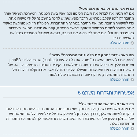
מדוע אני מתנתק באופן אוטומטי?
אם לא תסמן את לבדוק את תיבת הסימון
זכור אותי
בעת הכניסה, המערכת תשאיר אותך
מחובר רק לזמן שנקבע מראש. הדבר מונע שימוש לרעה בחשבונך על ידי מישהו אחר.
כדי להישאר מחובר, סמן את התיבה במהלך ההתחברות. הפעולה הזו לא מומלצת כאשר
אתה מחובר לפורום במחשב משותף, למשל בספריה, קפה אינטרנט, מחשבי מעבדות
באוניברסיטה וכו׳. אם אתה לא רואה את התיבה, כנראה שמנהל המערכת ביטל את
האפשרות הזו.
חזרה למעלה
מה האפשרות “מחק את כל עוגיות המערכת” עושה?
"מחק את כל עוגיות המערכת" מוחק את כל העוגיות (cookies) שנוצרו על ידי phpBB
ושומרות עליך מחובר למערכת. עוגיות ממלאות תפקידים נוספים כמו מעקב קריאה של
נושאים והודעות אם האפשרות הופעלה על ידי מנהל ראשי. אם נתקלת בבעיות של
התחברות והתנתקות, מחיקת עוגיות המערכת יכולה לעזור.
חזרה למעלה
אפשרויות והגדרות משתמש
כיצד אני משנה את ההגדרות שלי?
אם אתה משתמש רשום, כל הגדרותיך שמורות במסד הנתונים. כדי לשנותם, בקר בלוח
הבקרה למשתמש שלך; בדרך כלל ניתן למצוא קישור על ידי לחיצה על שם המשתמש
שלך בחלק העליון של דפי מערכת הפורומים. מערכת זו תאפשר לך לשנות את ההגדרות
וההעדפות שלך.
חזרה למעלה