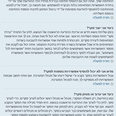
החתימה שלך. אתה יכול גם להוסיף חתימה כברירת מחדל לכל ההודעות שלך על־ידי
בחירת האפשרות המתאימה בלוח הבקרה למשתמש. אם תעשה כך, תוכל עדיין למנוע
מהחתימה להתווסף להודעות מסוימות על־ידי ביטול הסימון לתיבת הוספת החתימה
בטופס השליחה.
חזרה למעלה
כיצד אני יוצר סקר?
בזמן שליחת נושא חדש או עריכת ההודעה הראשונה של הנושא, לחץ על התווית “יצירת
סקר” תחת טופס השליחה הראשי. אם אתה לא יכול לראות אותה, אין לך את ההרשאות
המתאימות ליצירת סקרים. הזן כותרת ולפחות שתי אפשרויות להצבעה בשדות
המתאימים וודא שכל אפשרות בשורה נפרדת בתיבת הטקסט. אתה יכול גם לקבוע את
מספר האפשרויות אשר משתמשים יכולים לבחור במשך ההצבעה תחת “אפשרויות לכל
משתמש”, זמן הגבלה לסקר בימים (0 לצמיתות) ולבסוף האפשרות אשר מאפשרת
למשתמשים לשנות את ההצבעות שלהם.
חזרה למעלה
מדוע אני לא יכול להוסיף אפשרויות נוספות לסקר?
גבול האפשרויות בסקר נקבע ע"י שיקול דעתו של מנהל המערכת. אם אתה חושב שכמות
האפשרויות לא מספיקה לך, פנה למנהל המערכת.
חזרה למעלה
כיצד אני ערוך או מוחק סקר?
כמו בהודעות, רק השולח המקורי, מנהל או מנהל ראשי יכולים לערוך סקרים. כדי לערוך
סקר, לחץ כדי לערוך את ההודעה הראשונה בנושא. היא תמיד מכילה את הסקר הנקבע
לנושא. אם אף אחד לא הצביע, ניתן למחוק את הסקר או לשנות כל אחת מהאפשרויות
שלו. עם זאת, אם משתמשים כבר הצביעו בסקר, רק מנהלים או מנהלים ראשיים יכולים
לערוך או למחוק אותו. כך נמנע מאפשרויות הסקר להשתנות באמצע תקופת הסקר.