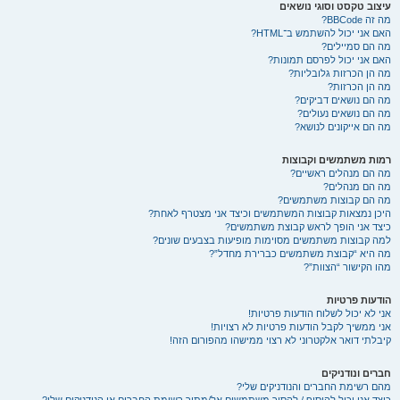
עיצוב טקסט וסוגי נושאים
מה זה BBCode?
האם אני יכול להשתמש ב־HTML?
מה הם סמיילים?
האם אני יכול לפרסם תמונות?
מה הן הכרזות גלובליות?
מה הן הכרזות?
מה הם נושאים דביקים?
מה הם נושאים נעולים?
מה הם אייקונים לנושא?
רמות משתמשים וקבוצות
מה הם מנהלים ראשיים?
מה הם מנהלים?
מה הם קבוצות משתמשים?
היכן נמצאות קבוצות המשתמשים וכיצד אני מצטרף לאחת?
כיצד אני הופך לראש קבוצת משתמשים?
למה קבוצות משתמשים מסוימות מופיעות בצבעים שונים?
מה היא “קבוצת משתמשים כברירת מחדל”?
מהו הקישור “הצוות”?
הודעות פרטיות
אני לא יכול לשלוח הודעות פרטיות!
אני ממשיך לקבל הודעות פרטיות לא רצויות!
קיבלתי דואר אלקטרוני לא רצוי ממישהו מהפורום הזה!
חברים ונודניקים
מהם רשימת החברים והנודניקים שלי?