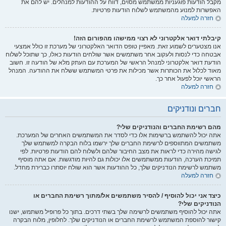
מקבל הודעות פוגעניות ממשתמש מסוים, דווח על ההודעות למנהלים. יש להם את
האפשרות למנוע מהמשתמש לשלוח הודעות פרטיות.
חזרה למעלה
קיבלתי דואר אלקטרוני לא רצוי ממישהו מהפורום הזה!
אנו מצטערים לשמוע זאת. מאפיין טופס הדואר האלקטרוני של מערכת זו כולל אמצעי
אבטחה כדי לנסות ולעקוב אחר משתמשים אשר שולחים הודעות כאלו, כך שתוכל לשלוח
הודעת דואר אלקטרוני למנהל הראשי של המערכת עם העתק מלא של הודעה זו. חשוב
מאוד לכלול את הכותרות אשר מכילות את פרטי המשתמש ששלח את ההודעה. המנהל
הראשי יוכל לפעול אחר כך.
חזרה למעלה
חברים ונודניקים
מהם רשימת החברים והנודניקים שלי?
אתה יכול להשתמש ברשימות אלו כדי לסדר את המשתמשים האחרים של המערכת.
משתמשים המתווספים לרשימת החברים שלך ירשמו בלוח הבקרה למשתמש שלך
לגישה מהירה כדי לראות את מצב החיבור שלהם ולשלוח להם הודעות פרטיות. לפי
תמיכת הערכה, הודעות ממשתמשים אלו יכולות גם להיות מודגשות. אם אתה מוסיף
משתמש לרשימת הנודניקים שלך, כל ההודעות אשר הוא שולח יוסתרו כברירת מחדל.
חזרה למעלה
כיצד אני יכול להוסיף / להסיר משתמשים אל/מתוך רשימת החברים או
הנודניקים שלי?
אתה יכול להוסיף משתמשים לרשימה שלך בשתי דרכים. בתוך כל פרופיל משתמש, ישנו
קישור להוספת המשתמש לרשימת החברים או הנודניקים שלך. לחלופין, מלוח הבקרה