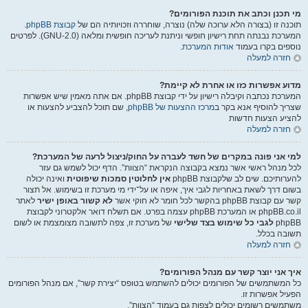
מי תכנן וכתב את תוכנת הפורומים?
תוכנה זו (בצורה הלא ערוכה שלה) נוצרה, שוחררה וזכויותיה הם של
קבוצת phpBB
.
המערכת נבנתה תחת רישיון חופשי וניתנת לעריכה חופשית ומלאה (GNU-2.0). לפרטים
נוספים בקרו בעמוד
אודות המערכת
.
חזרה למעלה
מדוע אפשרות כזו או אחרת לא קיימת?
המערכת נכתבה וקיבלה רישיון על ידי קבוצת phpBB. אם אתה מאמין שיש אפשרות
שצריך להוסיף אנא בקר ב
מרכז ההצעות של phpBB
, שם תוכל להצביע להצעות או
להציע הצעות חדשות
חזרה למעלה
למי אני פונה במקרים של חשד לעברה על החוק/ניצול לרעה של המערכת?
לכל מנהל ראשי אשר נמצא בקבוצה הנקראת “הצוות”. הדף יכול לשמש גם עזר
להערותיכם. שים לב שלקבוצת phpBB
אין לחלוטין סמכות שיפוטית
ואינה יכולה
בשום דרך לשאת באחריות לגבי איך, איפה או על־ידי מי מערכת זו בשימוש. אל תצור
קשר עם קבוצת phpBB בהקשר לכל חומר לא חוקי אשר
לא קשור באופן ישיר
לאתר
phpBB.co.il או המערכת phpBB עצמה בפרט. אם תשלח דואר אלקטרוני לקבוצת
phpBB
לגבי כל שימוש בצד שלישי
של מערכת זו, צפה לתשובה מצומצמת או לשום
תשובה בכלל.
חזרה למעלה
איך אני יוצר קשר עם מנהל הפורומים?
כל המשתמשים של הפורומים יכולים להשתמש בטופס “יצירת קשר”, אם מנהל הפורומים
הפעיל אפשרות זו.
משתמשים רשומים יכולים לצפות גם בעמוד “הצוות”.