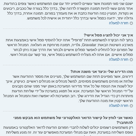
ישנם שני סוגי תמונות אשר עשויים להופיע יחד עם שם המשתמש כאשר צופים בהודעות.
אחד מהם עשוי להיות תמונה הקשורה לדרגה שלך, בדרך כלל בצורה של כוכבים, ריבועים
או נקודות, המציין כמה הודעות כתבת או את מעמדך בפורום. תמונה אחרת, בדרך כלל
גדולה יותר, ידועה כסמל אישי ובדרך כלל ייחודית או אישית לכל משתמש.
חזרה למעלה
איך אני יכול להציג סמל אישי?
בתוך לוח הבקרה למשתמש תחת "פרופיל" אתה יכול להוסיף סמל אישי באמצעות אחת
מארבע השיטות הבאות: Gravatar, גלריה, תמונה מרוחקת או העלאה. המנהל הראשי
של הפורום יכול להחליט לאפשר סמלים אישיים ולבחור את הדרך שבה ניתן לבחור
סמלים אישיים. אם אתה לא מצליח להשתמש בסמל אישי, צור קשר עם מנהל ראשי.
חזרה למעלה
מהו הדירוג שלי וכיצד אני משנה אותו?
דירוגים, אשר מופיעים תחת שם המשתמש שלך, מציינים את מספר ההודעות אשר
שלחת או מזהים משתמשים מסוימים, למשל מנהלים או מנהלים ראשיים. כעיקרון, אינך
יכול לשנות את הנוסח של כל אחד מדירוגי המערכת באופן ישיר מפני שהם נקבעים
על־ידי המנהל הראשי של המערכת. אנא אל תפגע במערכת על־ידי שליחת הודעות
מיותרות רק כדי הגדיל את הדירוג שלך. רוב המערכות לא יאפשרו זאת והמנהל או המנהל
הראשי יקטין את מונה ההודעות שלך.
חזרה למעלה
כאשר אני לוחץ על קישור הדואר האלקטרוני של משתמש הוא מבקש ממני
להתחבר?
רק משתמשים רשומים יכולים לשלוח לחברי הפורום הודעות לדואר האלקטרוני באמצעות
טופס השליחה במערכת, וזאת עם מנהלי המערכת מאפשרים עזר זה. זה מונע משליחת