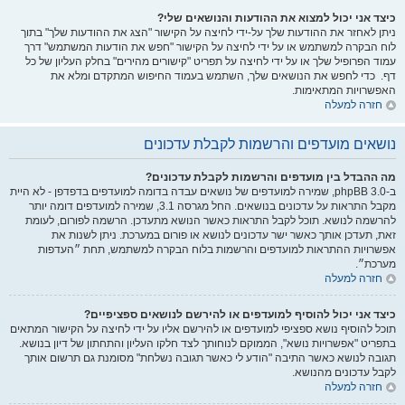
כיצד אני יכול למצוא את ההודעות והנושאים שלי?
ניתן לאחזר את ההודעות שלך על-ידי לחיצה על הקישור "הצג את ההודעות שלך" בתוך
לוח הבקרה למשתמש או על ידי לחיצה על הקישור "חפש את הודעות המשתמש" דרך
עמוד הפרופיל שלך או על ידי לחיצה על תפריט "קישורים מהירים" בחלק העליון של כל
דף. כדי לחפש את הנושאים שלך, השתמש בעמוד החיפוש המתקדם ומלא את
האפשרויות המתאימות.
חזרה למעלה
נושאים מועדפים והרשמות לקבלת עדכונים
מה ההבדל בין מועדפים והרשמות לקבלת עדכונים?
ב-phpBB 3.0, שמירה למועדפים של נושאים עבדה בדומה למועדפים בדפדפן - לא היית
מקבל התראות על עדכונים בנושאים. החל מגרסה 3.1, שמירה למועדפים דומה יותר
להרשמה לנושא. תוכל לקבל התראות כאשר הנושא מתעדכן. הרשמה לפורום, לעומת
זאת, תעדכן אותך כאשר ישר עדכונים לנושא או פורום במערכת. ניתן לשנות את
אפשרויות ההתראות למועדפים והרשמות בלוח הבקרה למשתמש, תחת ״העדפות
מערכת״.
חזרה למעלה
כיצד אני יכול להוסיף למועדפים או להירשם לנושאים ספציפיים?
תוכל להוסיף נושא ספציפי למועדפים או להירשם אליו על ידי לחיצה על הקישור המתאים
בתפריט "אפשרויות נושא", הממוקם לנוחותך לצד חלקו העליון והתחתון של דיון בנושא.
תגובה לנושא כאשר התיבה "הודע לי כאשר תגובה נשלחת" מסומנת גם תרשום אותך
לקבל עדכונים מהנושא.
חזרה למעלה