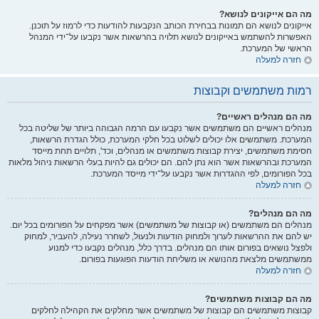
מה הם אייקונים לנושא?
אייקונים לנושא הם תמונות בבחירת הכותב הנקבעות להודעות כדי לרמוז על תוכנן.
האפשרות להשתמש באייקונים לנושא תלויה בהרשאות אשר נקבעו על־ידי המנהל
הראשי של המערכת.
חזרה למעלה
רמות משתמשים וקבוצות
מה הם מנהלים ראשיים?
מנהלים ראשיים הם משתמשים אשר נקבעו עם הרמה הגבוהה ביותר של שליטה בכל
המערכת. משתמשים אלו יכולים לשלוט בכל חלקי המערכת, כולל הגדרת הרשאות,
חסימת משתמשים, יצירת קבוצות משתמשים או מנהלים, וכד', תלויים תחת מייסד
המערכת ובהרשאות אשר הוא נתן להם. הם יכולים גם להיות בעלי הרשאות ניהול מלאות
בכל הפורומים, לפי ההגדרות אשר נקבעו על־ידי מייסד המערכת.
חזרה למעלה
מה הם מנהלים?
מנהלים הם משתמשים (או קבוצות של משתמשים) אשר מפקחים על הפורומים בכל יום.
יש להם את ההרשאות לערוך ולמחוק הודעות ולנעול, לשחרר נעילה, להעביר, למחוק
ולפצל נושאים בפורום אותו הם מנהלים. בדרך כלל, מנהלים נקבעו כדי למנוע
ממשתמשים מלצאת מהנושא או משליחת הודעות הפוגעות בפורום.
חזרה למעלה
מה הם קבוצות משתמשים?
קבוצות משתמשים הם קבוצות של משתמשים אשר מחלקים את הקהילה לחלקים