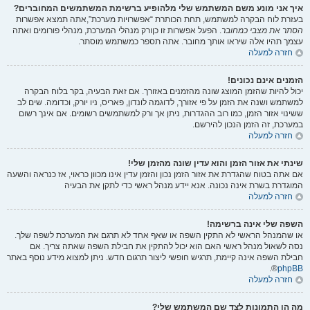
איך אני מונע משם המשתמש שלי מלהופיע ברשימת המשתמשים המחוברים?
בעזרת לוח הבקרה למשתמש, תחת הכותרת “אפשרויות מערכת”,אתה תמצא אפשרות
הסתר את מצבי כמחובר
. הפעל אפשרות זו
כן
ורק מנהלי המערכת, מנהלי פורומים ואתה
עצמך תהיו אלה שיראו אותך מחובר. אתה תספר כמשתמש מוסתר.
חזרה למעלה
הזמנים אינם נכונים!
יכול להיות שהזמן המוצג שונה מהזמנים באזורך. אם זאת הבעיה, בקר בלוח הבקרה
למשתמש ושנה את הזמן על פי אזורך, לדוגמה לונדון, פאריס, ניו יורק, וכדומה. שים לב
ששינוי אזור הזמן, כמו רוב ההגדרות, ניתן אך ורק למשתמשים רשומים. אם אינך רשום
במערכת, זה הזמן הנכון להירשם.
חזרה למעלה
שינתי את אזור הזמן והוא עדין שונה מהזמן שלי!
אם אתה בטוח שהגדרת את אזור הזמן נכון והזמן עדין אינו מכוון כראוי, אז כנראה והשעה
המוגדרת בשרת אינה נכונה. אנא יידע מנהל ראשי כדי לתקן את הבעיה
חזרה למעלה
השפה שלי אינה ברשימה!
או שהמנהל הראשי לא התקין השפה או שאף אחד לא תרגם את המערכת לשפה שלך.
נסה לשאול מנהל ראשי האם הוא יכול להתקין את חבילת השפה שאתה צריך. אם
חבילת השפה אינה קיימת, תרגיש חופשי ליצור תרגום חדש. ניתן למצוא מידע נוסף באתר
®.
phpBB
חזרה למעלה
מה הן התמונות לצד שם המשתמש שלי?