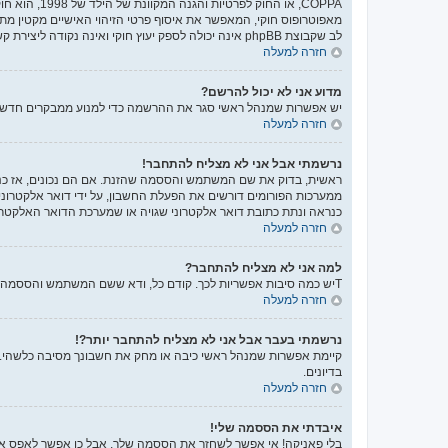
לב שקבוצת phpBB אינה יכולה לספק יעוץ חוקי ואינה נקודה ליצירת קשר לענייני חוק מכל סוג, ובפרט הרשום להלן.
חזרה למעלה
מדוע אני לא יכול להרשם?
יש אפשרות שמנהל ראשי סגר את ההרשמה כדי למנוע ממבקרים חדשים להירשם. לחילופין ייתכן שמנהל ראשי חס
חזרה למעלה
נרשמתי אבל אני לא מצליח להתחבר!
ממערכות הפורומים דורשים את הפעלת החשבון, על ידי דואר אלקטרונ
כנראה ונתת כתובת דואר אלקטרוני שגויה או שמערכת הדואר האלקטרו
חזרה למעלה
למה אני לא מצליח להתחבר?
Tיש כמה סיבות אפשריות לכך. קודם כל, ודא ששם המשתמש והססמה שלך נכונים. אם הם נכונים, צור קשר עם מנהל ראשי כדי לוודא שלא נחסמת. לחילופין, יכול להיות שיש שגיאה בהגדרות האתר שהמנהלים שלו יצטרכו לתקן.
חזרה למעלה
נרשמתי בעבר אבל אני לא מצליח להתחבר יותר?!
קיימת אפשרות שמנהל ראשי כיבה או מחק את חשבונך מסיבה כלשהי. בנ
בדיונים.
חזרה למעלה
איבדתי את הססמה שלי!
בלי פאניקה! אי אפשר לשחזר את הססמה שלך, אבל כן אפשר לאפס א