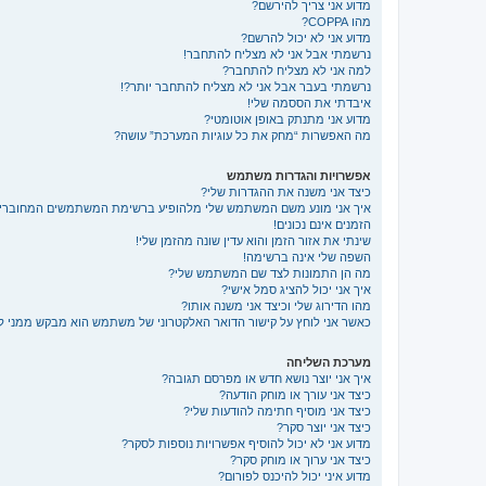
מדוע אני צריך להירשם?
מהו COPPA?
מדוע אני לא יכול להרשם?
נרשמתי אבל אני לא מצליח להתחבר!
למה אני לא מצליח להתחבר?
נרשמתי בעבר אבל אני לא מצליח להתחבר יותר?!
איבדתי את הססמה שלי!
מדוע אני מתנתק באופן אוטומטי?
מה האפשרות “מחק את כל עוגיות המערכת” עושה?
אפשרויות והגדרות משתמש
כיצד אני משנה את ההגדרות שלי?
איך אני מונע משם המשתמש שלי מלהופיע ברשימת המשתמשים המחוברי
הזמנים אינם נכונים!
שינתי את אזור הזמן והוא עדין שונה מהזמן שלי!
השפה שלי אינה ברשימה!
מה הן התמונות לצד שם המשתמש שלי?
איך אני יכול להציג סמל אישי?
מהו הדירוג שלי וכיצד אני משנה אותו?
כאשר אני לוחץ על קישור הדואר האלקטרוני של משתמש הוא מבקש ממני 
מערכת השליחה
איך אני יוצר נושא חדש או מפרסם תגובה?
כיצד אני עורך או מוחק הודעה?
כיצד אני מוסיף חתימה להודעות שלי?
כיצד אני יוצר סקר?
מדוע אני לא יכול להוסיף אפשרויות נוספות לסקר?
כיצד אני ערוך או מוחק סקר?
מדוע איני יכול להיכנס לפורום?