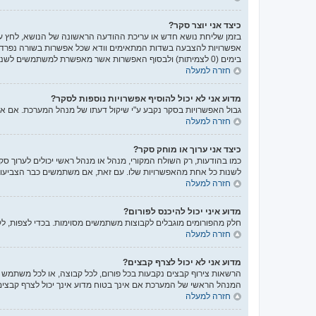
כיצד אני יוצר סקר?
בזמן שליחת נושא חדש או עריכת ההודעה הראשונה של הנושא, לחץ על
אפשרויות להצבעה בשדות המתאימים וודא שכל אפשרות בשורה נפרדת
בימים (0 לצמיתות) ולבסוף האפשרות אשר מאפשרת למשתמשים לשנות את ההצבעות שלהם.
חזרה למעלה
מדוע אני לא יכול להוסיף אפשרויות נוספות לסקר?
גבול האפשרויות בסקר נקבע ע"י שיקול דעתו של מנהל המערכת. אם 
חזרה למעלה
כיצד אני ערוך או מוחק סקר?
כמו בהודעות, רק השולח המקורי, מנהל או מנהל ראשי יכולים לערוך ס
לשנות כל אחת מהאפשרויות שלו. עם זאת, אם משתמשים כבר הצביעו ב
חזרה למעלה
מדוע איני יכול להיכנס לפורום?
חלק מהפורומים מוגבלים לקבוצות משתמשים מסוימות. בכדי לצפות, לק
חזרה למעלה
מדוע אני לא יכול לצרף קבצים?
הרשאות צירוף קבצים נקבעות בכל פורום, לכל קבוצה, או לכל משתמש ב
המנהל הראשי של המערכת אם אינך בטוח מדוע אינך יכול לצרף קבצים
חזרה למעלה