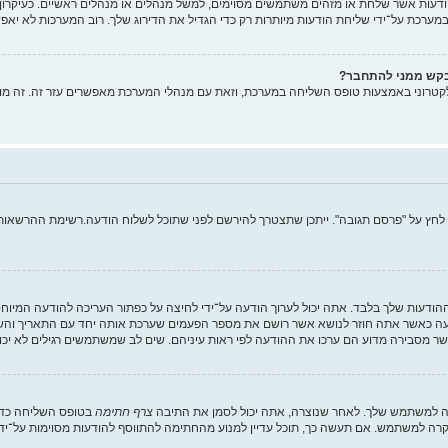
ות אשר שלחת או מזהים משתמשים מסוימים, למשל מנהלים או מנהלים ראשיים. כעיקרון, א
רכת על־ידי שליחת הודעות מיותרות רק כדי הגדיל את הדירוג שלך. רוב המערכות לא יאפש
בקש ממני להתחבר?
קטרוני באמצעות טופס השליחה במערכת, וזאת עם מנהלי המערכת מאפשרים עזר זה. זה מו
 לחץ על "פרסם תגובה". ייתכן שתצטרך להירשם לפני שתוכל לשלוח הודעה.רשימת ההרשאות ש
ההודעות שלך בלבד. אתה יכול לערוך הודעה על־ידי לחיצה על כפתור העריכה להודעה המיו
 כאשר אתה חוזר לנושא אשר רושם את מספר הפעמים שערכת אותה יחד עם התאריך והשעה.
ר מסבירה מדוע הם ערכו את ההודעה לפי ראות עיניהם. שים לב שמשתמשים רגילים לא יכו
רה למשתמש שלך. לאחר שנוצרה, אתה יכול לסמן את התיבה
צרף חתימה
בטופס השליחה כדי 
ה למשתמש. אם תעשה כך, תוכל עדיין למנוע מהחתימה להתווסף להודעות מסוימות על־ידי