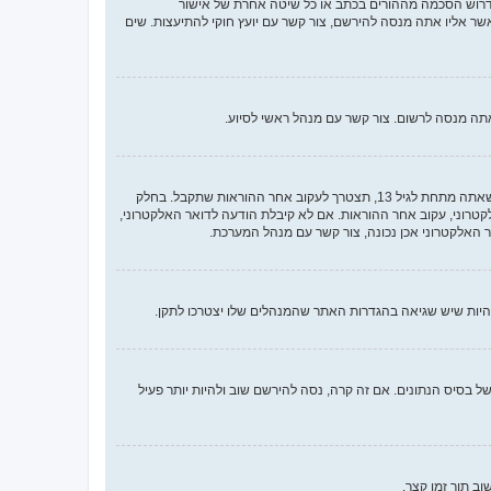
או החוק לפרטיות והגנה המקוונת של הילד של 1998, הוא חוק בארצות הברית הדורש מאתרים ברשת אשר יכולים לאסוף מידע מקטינים מתחת לגיל 13 לדרוש הסכמה מההורים בכתב או כל שיטה אחרת של אישור
ך בתור מישהו המנסה להירשם או לאתר אשר אליו אתה מנסה להירשם, צור קשר עם יועץ חוקי להתיעצות. שים
ראשית, בדוק את שם המשתמש והססמה שהזנת. אם הם נכונים, אז כנראה ואת מהדברים הבאים קרה. אם מערכת ה־COPPA פועלת במערכת ובהרשמה סימנת שאתה מתחת לגיל 13, תצטרך לעקוב אחר ההוראות שתקבל. בחלק
רוני, עקוב אחר ההוראות. אם לא קיבלת הודעה לדואר האלקטרוני,
האלקטרוני אכן נכונה, צור קשר עם מנהל המערכת.
 בסיס הנתונים. אם זה קרה, נסה להירשם שוב ולהיות יותר פעיל
ב תוך זמן קצר.