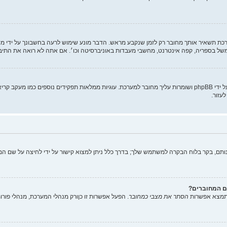
ת תשאיר אותך מחובר רק לזמן שנקבע מראש. הדבר מונע שימוש לרעה בחשבונך על ידי מ
של בספריה, קפה אינטרנט, מחשבי מעבדות באוניברסיטה וכו׳. אם אתה לא רואה את התי
"מחק את כל עוגיות המערכת" מוחק את כל העוגיות (cookies) שנוצרו על ידי phpBB ושומרות עליך מחובר למערכת. עוגיות
עזור.
תם, בקר בלוח הבקרה למשתמש שלך; בדרך כלל ניתן למצוא קישור על ידי לחיצה על שם המ
ם המחוברים?
 תמצא אפשרות
הסתר את מצבי כמחובר
. הפעל אפשרות זו
כן
ורק מנהלי המערכת, מנהלי פור