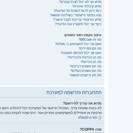
מדוע אני לא יכול לצרף קבצים?
מדוע קיבלתי אזהרה?
כיצד ניתן לדווח למנהל על הודעות?
מהו כפתור ה“שמור” בשליחת הנושא?
מדוע הודעותיי צריכות לקבל אישור?
כיצד אני יכול להקפיץ את הודעתי?
עיצוב טקסט וסוגי נושאים
מה זה BBCode?
האם אני יכול להשתמש ב־HTML?
מה הם סמיילים?
האם אני יכול לפרסם תמונות?
מה הן הכרזות גלובליות?
מה הן הכרזות?
מה הם נושאים דביקים?
מה הם נושאים נעולים?
מה הם אייקונים לנושא?
התחברות והרשמה למערכת
מדוע אני צריך להירשם?
לא בטוח שאתה צריך. המנהל הראשי של המערכת יכול להחליט האם חוב
פרטיות או אימיילים למשתמשים אחרים ועוד. ההרשמה לוקחת כמה רגע
חזרה למעלה
מהו COPPA?