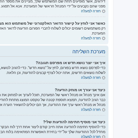
דירוגים, אשר מופיעים תחת שם המשתמש שלך, מציינים את מספר ההודע
מפני שהם נקבעים על־ידי המנהל הראשי של המערכת. אנא אל תפגע במע
חזרה למעלה
כאשר אני לוחץ על קישור הדואר האלקטרוני של משתמש הוא מ
רק משתמשים רשומים יכולים לשלוח לחברי הפורום הודעות לדואר האל
המערכת.
חזרה למעלה
מערכת השליחה
איך אני יוצר נושא חדש או מפרסם תגובה?
כדי לפרסם נושא חדש בפורום, לחץ על "נושא חדש". כדי להגיב לנושא,
לשלוח נושאים חדשים, אתה יכול לצרף קבצים להודעות, וכן הלאה.
חזרה למעלה
כיצד אני עורך או מוחק הודעה?
אם אינך מנהל או מנהל ראשי של המערכת, תוכל לערוך או למחוק את 
כבר הגיב להודעה, תמצא תוספת קטנה של טקסט המוצג מתחת להודעה
מנהל או מנהל ראשי ערך את ההודעה, אך הם יכולים להשאיר הערה אש
חזרה למעלה
כיצד אני מוסיף חתימה להודעות שלי?
כדי להוסיף חתימה להודעה אתה חייב קודם ליצור אחת דרך לוח הבק
מחדל לכל ההודעות שלך על־ידי בחירת האפשרות המתאימה בלוח הבקר
חזרה למעלה