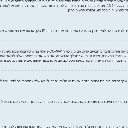
COPPA, 
מאפוטרופוס חוקי, המאפשר את איסוף פרטי הזיהוי האישיים מקטין מתחת לגיל 14 13. אם אינך בטוח אם חוק זה חל לגבי
ם את כתובת ה-IP שלך או את שם המשתמש שאתה מנסה לרשום. צור קשר עם מנהל ראשי לסיוע.
י או מנהל המערכת; מידע זה מוצג במהלך ההרשמה. אם האישור להרשמה נשלח לדואר האלקט
ני העבירה את הודעת האישור בסינון הספאם. אם אתה בטוח שהפרטים שהזנת נכונים ודואר 
וסף, פורומים רבים מוחקים משתמשים אשר לא פירסמו הודעות זמן רב כדי לצמצם בגודל של
ותה. בקר בדף ההתחברות ולחץ על
שכחתי את ססמתי
. עקוב אחר ההוראות ותוכל להתחבר שו