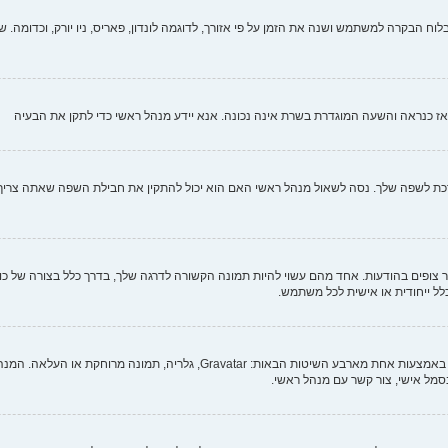
וח הבקרה למשתמש ושנה את הזמן על פי אזורך, לדוגמה לונדון, פאריס, ניו יורק, וכדומה. שי
י, אז כנראה והשעה המוגדרת בשרת אינה נכונה. אנא יידע מנהל ראשי כדי לתקן את הבעיה
לשפה שלך. נסה לשאול מנהל ראשי האם הוא יכול להתקין את חבילת השפה שאתה צריך. אם
צופים בהודעות. אחד מהם עשוי להיות תמונה הקשורה לדרגה שלך, בדרך כלל בצורה של כוכב
כלל ייחודית או אישית לכל משתמש.
בתוך לוח הבקרה למשתמש תחת "פרופיל" אתה יכול להוסיף סמל אישי באמצעות אחת מ
מל אישי, צור קשר עם מנהל ראשי.