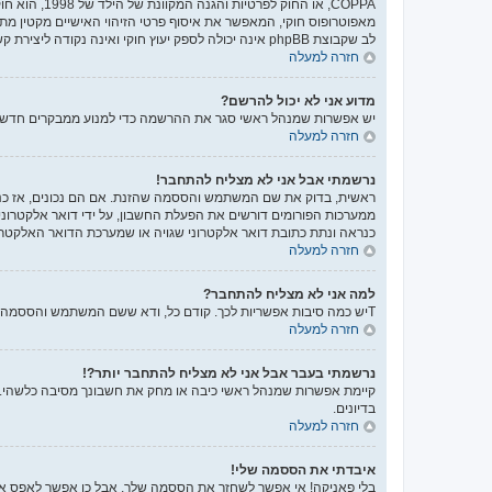
לב שקבוצת phpBB אינה יכולה לספק יעוץ חוקי ואינה נקודה ליצירת קשר לענייני חוק מכל סוג, ובפרט הרשום להלן.
חזרה למעלה
מדוע אני לא יכול להרשם?
יש אפשרות שמנהל ראשי סגר את ההרשמה כדי למנוע ממבקרים חדשים להירשם. לחילופין ייתכן שמנהל ראשי חס
חזרה למעלה
נרשמתי אבל אני לא מצליח להתחבר!
ממערכות הפורומים דורשים את הפעלת החשבון, על ידי דואר אלקטרונ
כנראה ונתת כתובת דואר אלקטרוני שגויה או שמערכת הדואר האלקטרו
חזרה למעלה
למה אני לא מצליח להתחבר?
Tיש כמה סיבות אפשריות לכך. קודם כל, ודא ששם המשתמש והססמה שלך נכונים. אם הם נכונים, צור קשר עם מנהל ראשי כדי לוודא שלא נחסמת. לחילופין, יכול להיות שיש שגיאה בהגדרות האתר שהמנהלים שלו יצטרכו לתקן.
חזרה למעלה
נרשמתי בעבר אבל אני לא מצליח להתחבר יותר?!
קיימת אפשרות שמנהל ראשי כיבה או מחק את חשבונך מסיבה כלשהי. בנ
בדיונים.
חזרה למעלה
איבדתי את הססמה שלי!
בלי פאניקה! אי אפשר לשחזר את הססמה שלך, אבל כן אפשר לאפס א