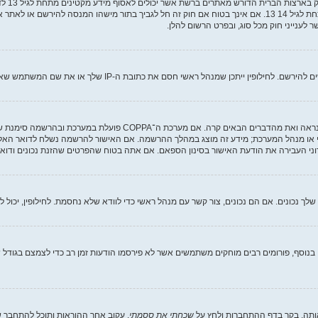
COPPA, 
מאפוטרופוס חוקי, המאפשר את איסוף פרטי הזיהוי האישיים מקטין מתחת לגיל 14 13. אם אינך בטוח אם חוק זה חל לגבי
ם את כתובת ה-IP שלך או את שם המשתמש שאתה מנסה לרשום. צור קשר עם מנהל ראשי לסיוע.
י או מנהל המערכת; מידע זה מוצג במהלך ההרשמה. אם האישור להרשמה נשלח לדואר האלקט
ני העבירה את הודעת האישור בסינון הספאם. אם אתה בטוח שהפרטים שהזנת נכונים ודואר 
וסף, פורומים רבים מוחקים משתמשים אשר לא פירסמו הודעות זמן רב כדי לצמצם בגודל של
ותה. בקר בדף ההתחברות ולחץ על
שכחתי את ססמתי
. עקוב אחר ההוראות ותוכל להתחבר שו