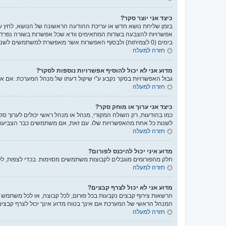
כיצד אני יוצר סקר?
בזמן שליחת נושא חדש או עריכת ההודעה הראשונה של הנושא, לחץ על
אפשרויות להצבעה בשדות המתאימים וודא שכל אפשרות בשורה נפרדת
בימים (0 לצמיתות) ולבסוף האפשרות אשר מאפשרת למשתמשים לשנות את ההצבעות שלהם.
חזרה למעלה
מדוע אני לא יכול להוסיף אפשרויות נוספות לסקר?
גבול האפשרויות בסקר נקבע ע"י שיקול דעתו של מנהל המערכת. אם 
חזרה למעלה
כיצד אני ערוך או מוחק סקר?
כמו בהודעות, רק השולח המקורי, מנהל או מנהל ראשי יכולים לערוך ס
לשנות כל אחת מהאפשרויות שלו. עם זאת, אם משתמשים כבר הצביעו ב
חזרה למעלה
מדוע איני יכול להיכנס לפורום?
חלק מהפורומים מוגבלים לקבוצות משתמשים מסוימות. בכדי לצפות, לק
חזרה למעלה
מדוע אני לא יכול לצרף קבצים?
הרשאות צירוף קבצים נקבעות בכל פורום, לכל קבוצה, או לכל משתמש ב
המנהל הראשי של המערכת אם אינך בטוח מדוע אינך יכול לצרף קבצים
חזרה למעלה