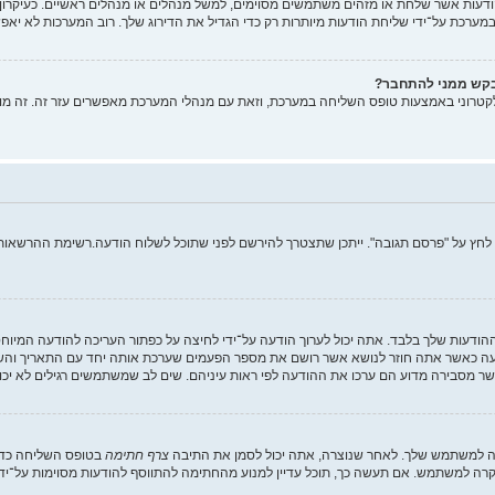
ות אשר שלחת או מזהים משתמשים מסוימים, למשל מנהלים או מנהלים ראשיים. כעיקרון, א
רכת על־ידי שליחת הודעות מיותרות רק כדי הגדיל את הדירוג שלך. רוב המערכות לא יאפש
בקש ממני להתחבר?
קטרוני באמצעות טופס השליחה במערכת, וזאת עם מנהלי המערכת מאפשרים עזר זה. זה מו
 לחץ על "פרסם תגובה". ייתכן שתצטרך להירשם לפני שתוכל לשלוח הודעה.רשימת ההרשאות ש
ההודעות שלך בלבד. אתה יכול לערוך הודעה על־ידי לחיצה על כפתור העריכה להודעה המיו
 כאשר אתה חוזר לנושא אשר רושם את מספר הפעמים שערכת אותה יחד עם התאריך והשעה.
ר מסבירה מדוע הם ערכו את ההודעה לפי ראות עיניהם. שים לב שמשתמשים רגילים לא יכו
רה למשתמש שלך. לאחר שנוצרה, אתה יכול לסמן את התיבה
צרף חתימה
בטופס השליחה כדי 
ה למשתמש. אם תעשה כך, תוכל עדיין למנוע מהחתימה להתווסף להודעות מסוימות על־ידי