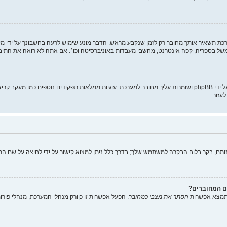
ת תשאיר אותך מחובר רק לזמן שנקבע מראש. הדבר מונע שימוש לרעה בחשבונך על ידי מ
של בספריה, קפה אינטרנט, מחשבי מעבדות באוניברסיטה וכו׳. אם אתה לא רואה את התי
"מחק את כל עוגיות המערכת" מוחק את כל העוגיות (cookies) שנוצרו על ידי phpBB ושומרות עליך מחובר למערכת. עוגיות
עזור.
תם, בקר בלוח הבקרה למשתמש שלך; בדרך כלל ניתן למצוא קישור על ידי לחיצה על שם המ
ם המחוברים?
 תמצא אפשרות
הסתר את מצבי כמחובר
. הפעל אפשרות זו
כן
ורק מנהלי המערכת, מנהלי פור