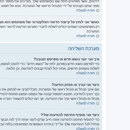
דירוגים, אשר מופיעים תחת שם המשתמש שלך, מציינים את מספר ההודע
מפני שהם נקבעים על־ידי המנהל הראשי של המערכת. אנא אל תפגע במע
חזרה למעלה
כאשר אני לוחץ על קישור הדואר האלקטרוני של משתמש הוא מ
רק משתמשים רשומים יכולים לשלוח לחברי הפורום הודעות לדואר האל
המערכת.
חזרה למעלה
מערכת השליחה
איך אני יוצר נושא חדש או מפרסם תגובה?
כדי לפרסם נושא חדש בפורום, לחץ על "נושא חדש". כדי להגיב לנושא,
לשלוח נושאים חדשים, אתה יכול לצרף קבצים להודעות, וכן הלאה.
חזרה למעלה
כיצד אני עורך או מוחק הודעה?
אם אינך מנהל או מנהל ראשי של המערכת, תוכל לערוך או למחוק את 
כבר הגיב להודעה, תמצא תוספת קטנה של טקסט המוצג מתחת להודעה
מנהל או מנהל ראשי ערך את ההודעה, אך הם יכולים להשאיר הערה אש
חזרה למעלה
כיצד אני מוסיף חתימה להודעות שלי?
כדי להוסיף חתימה להודעה אתה חייב קודם ליצור אחת דרך לוח הבק
מחדל לכל ההודעות שלך על־ידי בחירת האפשרות המתאימה בלוח הבקר
חזרה למעלה