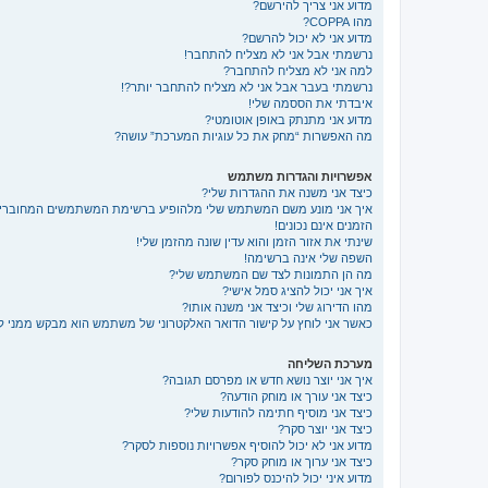
מדוע אני צריך להירשם?
מהו COPPA?
מדוע אני לא יכול להרשם?
נרשמתי אבל אני לא מצליח להתחבר!
למה אני לא מצליח להתחבר?
נרשמתי בעבר אבל אני לא מצליח להתחבר יותר?!
איבדתי את הססמה שלי!
מדוע אני מתנתק באופן אוטומטי?
מה האפשרות “מחק את כל עוגיות המערכת” עושה?
אפשרויות והגדרות משתמש
כיצד אני משנה את ההגדרות שלי?
איך אני מונע משם המשתמש שלי מלהופיע ברשימת המשתמשים המחוברי
הזמנים אינם נכונים!
שינתי את אזור הזמן והוא עדין שונה מהזמן שלי!
השפה שלי אינה ברשימה!
מה הן התמונות לצד שם המשתמש שלי?
איך אני יכול להציג סמל אישי?
מהו הדירוג שלי וכיצד אני משנה אותו?
כאשר אני לוחץ על קישור הדואר האלקטרוני של משתמש הוא מבקש ממני 
מערכת השליחה
איך אני יוצר נושא חדש או מפרסם תגובה?
כיצד אני עורך או מוחק הודעה?
כיצד אני מוסיף חתימה להודעות שלי?
כיצד אני יוצר סקר?
מדוע אני לא יכול להוסיף אפשרויות נוספות לסקר?
כיצד אני ערוך או מוחק סקר?
מדוע איני יכול להיכנס לפורום?