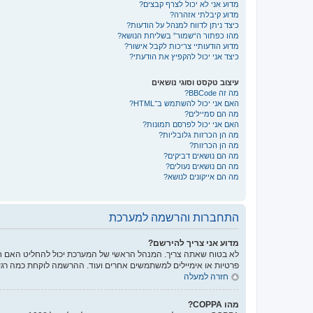
מדוע אני לא יכול לצרף קבצים?
מדוע קיבלתי אזהרה?
כיצד ניתן לדווח למנהל על הודעות?
מהו כפתור ה“שמור” בשליחת הנושא?
מדוע הודעותיי צריכות לקבל אישור?
כיצד אני יכול להקפיץ את הודעתי?
עיצוב טקסט וסוגי נושאים
מה זה BBCode?
האם אני יכול להשתמש ב־HTML?
מה הם סמיילים?
האם אני יכול לפרסם תמונות?
מה הן הכרזות גלובליות?
מה הן הכרזות?
מה הם נושאים דביקים?
מה הם נושאים נעולים?
מה הם אייקונים לנושא?
התחברות והרשמה למערכת
מדוע אני צריך להירשם?
לא בטוח שאתה צריך. המנהל הראשי של המערכת יכול להחליט האם חוב
פרטיות או אימיילים למשתמשים אחרים ועוד. ההרשמה לוקחת כמה רגע
חזרה למעלה
מהו COPPA?