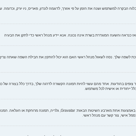
וח הבקרה למשתמש ושנה את הזמן על פי אזורך, לדוגמה לונדון, פאריס, ניו יורק, וכדומה. שי
י, אז כנראה והשעה המוגדרת בשרת אינה נכונה. אנא יידע מנהל ראשי כדי לתקן את הבעיה
לשפה שלך. נסה לשאול מנהל ראשי האם הוא יכול להתקין את חבילת השפה שאתה צריך. אם
צופים בהודעות. אחד מהם עשוי להיות תמונה הקשורה לדרגה שלך, בדרך כלל בצורה של כוכב
כלל ייחודית או אישית לכל משתמש.
בתוך לוח הבקרה למשתמש תחת "פרופיל" אתה יכול להוסיף סמל אישי באמצעות אחת מ
מל אישי, צור קשר עם מנהל ראשי.