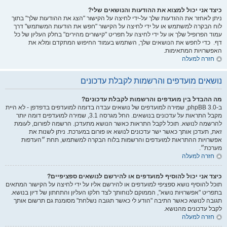
כיצד אני יכול למצוא את ההודעות והנושאים שלי?
ניתן לאחזר את ההודעות שלך על-ידי לחיצה על הקישור "הצג את ההודעות שלך" בתוך
לוח הבקרה למשתמש או על ידי לחיצה על הקישור "חפש את הודעות המשתמש" דרך
עמוד הפרופיל שלך או על ידי לחיצה על תפריט "קישורים מהירים" בחלק העליון של כל
דף. כדי לחפש את הנושאים שלך, השתמש בעמוד החיפוש המתקדם ומלא את
האפשרויות המתאימות.
חזרה למעלה
נושאים מועדפים והרשמות לקבלת עדכונים
מה ההבדל בין מועדפים והרשמות לקבלת עדכונים?
ב-phpBB 3.0, שמירה למועדפים של נושאים עבדה בדומה למועדפים בדפדפן - לא היית
מקבל התראות על עדכונים בנושאים. החל מגרסה 3.1, שמירה למועדפים דומה יותר
להרשמה לנושא. תוכל לקבל התראות כאשר הנושא מתעדכן. הרשמה לפורום, לעומת
זאת, תעדכן אותך כאשר ישר עדכונים לנושא או פורום במערכת. ניתן לשנות את
אפשרויות ההתראות למועדפים והרשמות בלוח הבקרה למשתמש, תחת ״העדפות
מערכת״.
חזרה למעלה
כיצד אני יכול להוסיף למועדפים או להירשם לנושאים ספציפיים?
תוכל להוסיף נושא ספציפי למועדפים או להירשם אליו על ידי לחיצה על הקישור המתאים
בתפריט "אפשרויות נושא", הממוקם לנוחותך לצד חלקו העליון והתחתון של דיון בנושא.
תגובה לנושא כאשר התיבה "הודע לי כאשר תגובה נשלחת" מסומנת גם תרשום אותך
לקבל עדכונים מהנושא.
חזרה למעלה