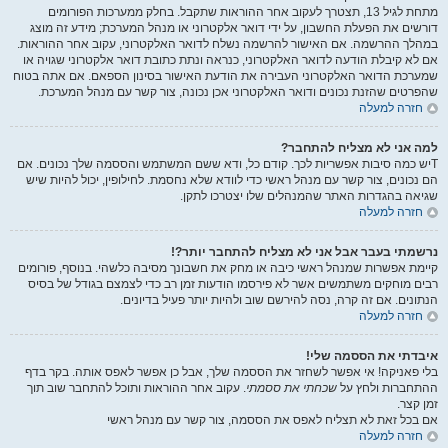
מתחת לגיל 13, תצטרך לעקוב אחר ההוראות שתקבל. בחלק ממערכות הפורומים
דורשים את הפעלת החשבון, על ידי דואר אלקטרוני או מנהל המערכת; מידע זה מוצג
במהלך ההרשמה. אם האישור להרשמה נשלח לדואר האלקטרוני, עקוב אחר ההוראות.
אם לא קיבלת הודעה לדואר האלקטרוני, כנראה ונתת כתובת דואר אלקטרוני שגויה או
שמערכת הדואר האלקטרוני העבירה את הודעת האישור בסינון הספאם. אם אתה בטוח
שהפרטים שהזנת נכונים ודואר האלקטרוני אכן נכונה, צור קשר עם מנהל המערכת.
חזרה למעלה
למה אני לא מצליח להתחבר?
Tיש כמה סיבות אפשריות לכך. קודם כל, ודא ששם המשתמש והססמה שלך נכונים. אם
הם נכונים, צור קשר עם מנהל ראשי כדי לוודא שלא נחסמת. לחילופין, יכול להיות שיש
שגיאה בהגדרות האתר שהמנהלים שלו יצטרכו לתקן.
חזרה למעלה
נרשמתי בעבר אבל אני לא מצליח להתחבר יותר?!
קיימת אפשרות שמנהל ראשי כיבה או מחק את חשבונך מסיבה כלשהי. בנוסף, פורומים
רבים מוחקים משתמשים אשר לא פירסמו הודעות זמן רב כדי לצמצם בגודל של בסיס
הנתונים. אם זה קרה, נסה להירשם שוב ולהיות יותר פעיל בדיונים.
חזרה למעלה
איבדתי את הססמה שלי!
בלי פאניקה! אי אפשר לשחזר את הססמה שלך, אבל כן אפשר לאפס אותה. בקר בדף
ההתחברות ולחץ על
שכחתי את ססמתי
. עקוב אחר ההוראות ותוכל להתחבר שוב תוך
זמן קצר.
אם בכל זאת לא תצליח לאפס את הססמה, צור קשר עם מנהל ראשי
חזרה למעלה