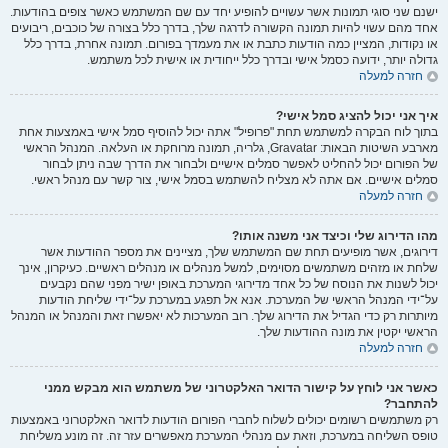
ישנם שני סוגי תמונות אשר עשויים להופיע יחד עם שם המשתמש כאשר צופים בהודעות.
אחד מהם עשוי להיות תמונה הקשורה לדרגה שלך, בדרך כלל בצורה של כוכבים, ריבועים
או נקודות, המציין כמה הודעות כתבת או את מעמדך בפורום. תמונה אחרת, בדרך כלל
גדולה יותר, ידועה כסמל אישי ובדרך כלל ייחודית או אישית לכל משתמש.
חזרה למעלה
איך אני יכול להציג סמל אישי?
בתוך לוח הבקרה למשתמש תחת "פרופיל" אתה יכול להוסיף סמל אישי באמצעות אחת
מארבע השיטות הבאות: Gravatar, גלריה, תמונה מרוחקת או העלאה. המנהל הראשי
של הפורום יכול להחליט לאפשר סמלים אישיים ולבחור את הדרך שבה ניתן לבחור
סמלים אישיים. אם אתה לא מצליח להשתמש בסמל אישי, צור קשר עם מנהל ראשי.
חזרה למעלה
מהו הדירוג שלי וכיצד אני משנה אותו?
דירוגים, אשר מופיעים תחת שם המשתמש שלך, מציינים את מספר ההודעות אשר
שלחת או מזהים משתמשים מסוימים, למשל מנהלים או מנהלים ראשיים. כעיקרון, אינך
יכול לשנות את הנוסח של כל אחד מדירוגי המערכת באופן ישיר מפני שהם נקבעים
על־ידי המנהל הראשי של המערכת. אנא אל תפגע במערכת על־ידי שליחת הודעות
מיותרות רק כדי הגדיל את הדירוג שלך. רוב המערכות לא יאפשרו זאת והמנהל או המנהל
הראשי יקטין את מונה ההודעות שלך.
חזרה למעלה
כאשר אני לוחץ על קישור הדואר האלקטרוני של משתמש הוא מבקש ממני
להתחבר?
רק משתמשים רשומים יכולים לשלוח לחברי הפורום הודעות לדואר האלקטרוני באמצעות
טופס השליחה במערכת, וזאת עם מנהלי המערכת מאפשרים עזר זה. זה מונע משליחת