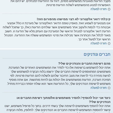
מקבל הודעות פוגעניות ממשתמש מסוים, דווח על ההודעות למנהלים. יש להם את
האפשרות למנוע מהמשתמש לשלוח הודעות פרטיות.
חזרה למעלה
קיבלתי דואר אלקטרוני לא רצוי ממישהו מהפורום הזה!
אנו מצטערים לשמוע זאת. מאפיין טופס הדואר האלקטרוני של מערכת זו כולל אמצעי
אבטחה כדי לנסות ולעקוב אחר משתמשים אשר שולחים הודעות כאלו, כך שתוכל לשלוח
הודעת דואר אלקטרוני למנהל הראשי של המערכת עם העתק מלא של הודעה זו. חשוב
מאוד לכלול את הכותרות אשר מכילות את פרטי המשתמש ששלח את ההודעה. המנהל
הראשי יוכל לפעול אחר כך.
חזרה למעלה
חברים ונודניקים
מהם רשימת החברים והנודניקים שלי?
אתה יכול להשתמש ברשימות אלו כדי לסדר את המשתמשים האחרים של המערכת.
משתמשים המתווספים לרשימת החברים שלך ירשמו בלוח הבקרה למשתמש שלך
לגישה מהירה כדי לראות את מצב החיבור שלהם ולשלוח להם הודעות פרטיות. לפי
תמיכת הערכה, הודעות ממשתמשים אלו יכולות גם להיות מודגשות. אם אתה מוסיף
משתמש לרשימת הנודניקים שלך, כל ההודעות אשר הוא שולח יוסתרו כברירת מחדל.
חזרה למעלה
כיצד אני יכול להוסיף / להסיר משתמשים אל/מתוך רשימת החברים או
הנודניקים שלי?
אתה יכול להוסיף משתמשים לרשימה שלך בשתי דרכים. בתוך כל פרופיל משתמש, ישנו
קישור להוספת המשתמש לרשימת החברים או הנודניקים שלך. לחלופין, מלוח הבקרה