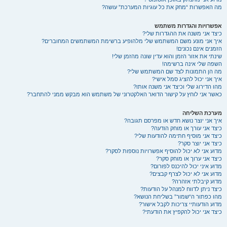
מה האפשרות “מחק את כל עוגיות המערכת” עושה?
אפשרויות והגדרות משתמש
כיצד אני משנה את ההגדרות שלי?
איך אני מונע משם המשתמש שלי מלהופיע ברשימת המשתמשים המחוברים?
הזמנים אינם נכונים!
שינתי את אזור הזמן והוא עדין שונה מהזמן שלי!
השפה שלי אינה ברשימה!
מה הן התמונות לצד שם המשתמש שלי?
איך אני יכול להציג סמל אישי?
מהו הדירוג שלי וכיצד אני משנה אותו?
כאשר אני לוחץ על קישור הדואר האלקטרוני של משתמש הוא מבקש ממני להתחבר?
מערכת השליחה
איך אני יוצר נושא חדש או מפרסם תגובה?
כיצד אני עורך או מוחק הודעה?
כיצד אני מוסיף חתימה להודעות שלי?
כיצד אני יוצר סקר?
מדוע אני לא יכול להוסיף אפשרויות נוספות לסקר?
כיצד אני ערוך או מוחק סקר?
מדוע איני יכול להיכנס לפורום?
מדוע אני לא יכול לצרף קבצים?
מדוע קיבלתי אזהרה?
כיצד ניתן לדווח למנהל על הודעות?
מהו כפתור ה“שמור” בשליחת הנושא?
מדוע הודעותיי צריכות לקבל אישור?
כיצד אני יכול להקפיץ את הודעתי?