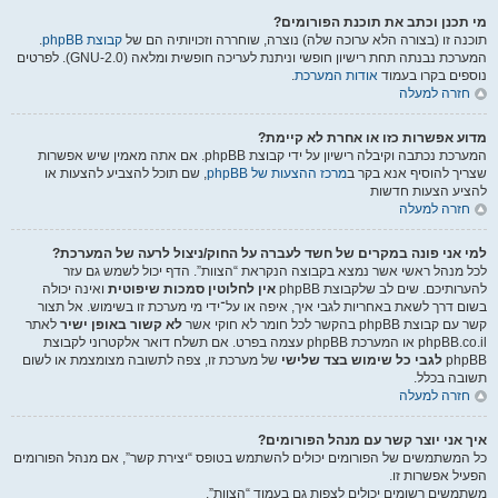
מי תכנן וכתב את תוכנת הפורומים?
תוכנה זו (בצורה הלא ערוכה שלה) נוצרה, שוחררה וזכויותיה הם של
קבוצת phpBB
.
המערכת נבנתה תחת רישיון חופשי וניתנת לעריכה חופשית ומלאה (GNU-2.0). לפרטים
נוספים בקרו בעמוד
אודות המערכת
.
חזרה למעלה
מדוע אפשרות כזו או אחרת לא קיימת?
המערכת נכתבה וקיבלה רישיון על ידי קבוצת phpBB. אם אתה מאמין שיש אפשרות
שצריך להוסיף אנא בקר ב
מרכז ההצעות של phpBB
, שם תוכל להצביע להצעות או
להציע הצעות חדשות
חזרה למעלה
למי אני פונה במקרים של חשד לעברה על החוק/ניצול לרעה של המערכת?
לכל מנהל ראשי אשר נמצא בקבוצה הנקראת “הצוות”. הדף יכול לשמש גם עזר
להערותיכם. שים לב שלקבוצת phpBB
אין לחלוטין סמכות שיפוטית
ואינה יכולה
בשום דרך לשאת באחריות לגבי איך, איפה או על־ידי מי מערכת זו בשימוש. אל תצור
קשר עם קבוצת phpBB בהקשר לכל חומר לא חוקי אשר
לא קשור באופן ישיר
לאתר
phpBB.co.il או המערכת phpBB עצמה בפרט. אם תשלח דואר אלקטרוני לקבוצת
phpBB
לגבי כל שימוש בצד שלישי
של מערכת זו, צפה לתשובה מצומצמת או לשום
תשובה בכלל.
חזרה למעלה
איך אני יוצר קשר עם מנהל הפורומים?
כל המשתמשים של הפורומים יכולים להשתמש בטופס “יצירת קשר”, אם מנהל הפורומים
הפעיל אפשרות זו.
משתמשים רשומים יכולים לצפות גם בעמוד “הצוות”.