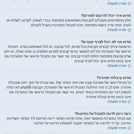
חזרה למעלה
מדוע איני יכול להיכנס לפורום?
חלק מהפורומים מוגבלים לקבוצות משתמשים מסוימות. בכדי לצפות, לקרוא, לשלוח או
לערוך אתה צריך גישות מסוימות, פנה למנהל המערכת בשביל לקבלם.
חזרה למעלה
מדוע אני לא יכול לצרף קבצים?
הרשאות צירוף קבצים נקבעות בכל פורום, לכל קבוצה, או לכל משתמש בפרט. המנהל
הראשי של המערכת יכול לא לאפשר צירוף קבצים לפורום המסוים בו אתה שולח, או יתכן
שרק קבוצות מסוימות יכולות לצרף קבצים. צור קשר עם המנהל הראשי של המערכת אם
אינך בטוח מדוע אינך יכול לצרף קבצים.
חזרה למעלה
מדוע קיבלתי אזהרה?
כל מנהל ראשי של מערכת קובע את חוקי האתר שלו. אם עברת על חוק, יתכן שקיבלת
אזהרה. שים לב כי זוהי החלטת המנהל הראשי של המערכת, וקבוצת phpBB לא יכולה
לעשות דבר עם האזהרות באתר הנתון. צור קשר עם המנהל הראשי של המערכת אם
אינך בטוח מדוע קיבלת אזהרה.
חזרה למעלה
כיצד ניתן לדווח למנהל על הודעות?
אם מנהל המערכת מאפשר זאת, אתה תראה כפתור דיווח הודעות ליד כפתור השליחת
הודעה. על ידי לחיצה על הכפתור תעבור לפעולות הדיווח על הודעה.
חזרה למעלה