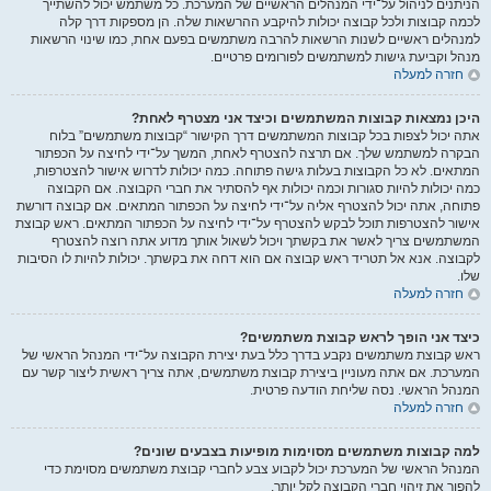
הניתנים לניהול על־ידי המנהלים הראשיים של המערכת. כל משתמש יכול להשתייך
לכמה קבוצות ולכל קבוצה יכולות להיקבע ההרשאות שלה. הן מספקות דרך קלה
למנהלים ראשיים לשנות הרשאות להרבה משתמשים בפעם אחת, כמו שינוי הרשאות
מנהל וקביעת גישות למשתמשים לפורומים פרטיים.
חזרה למעלה
היכן נמצאות קבוצות המשתמשים וכיצד אני מצטרף לאחת?
אתה יכול לצפות בכל קבוצות המשתמשים דרך הקישור “קבוצות משתמשים” בלוח
הבקרה למשתמש שלך. אם תרצה להצטרף לאחת, המשך על־ידי לחיצה על הכפתור
המתאים. לא כל הקבוצות בעלות גישה פתוחה. כמה יכולות לדרוש אישור להצטרפות,
כמה יכולות להיות סגורות וכמה יכולות אף להסתיר את חברי הקבוצה. אם הקבוצה
פתוחה, אתה יכול להצטרף אליה על־ידי לחיצה על הכפתור המתאים. אם קבוצה דורשת
אישור להצטרפות תוכל לבקש להצטרף על־ידי לחיצה על הכפתור המתאים. ראש קבוצת
המשתמשים צריך לאשר את בקשתך ויכול לשאול אותך מדוע אתה רוצה להצטרף
לקבוצה. אנא אל תטריד ראש קבוצה אם הוא דחה את בקשתך. יכולות להיות לו הסיבות
שלו.
חזרה למעלה
כיצד אני הופך לראש קבוצת משתמשים?
ראש קבוצת משתמשים נקבע בדרך כלל בעת יצירת הקבוצה על־ידי המנהל הראשי של
המערכת. אם אתה מעוניין ביצירת קבוצת משתמשים, אתה צריך ראשית ליצור קשר עם
המנהל הראשי. נסה שליחת הודעה פרטית.
חזרה למעלה
למה קבוצות משתמשים מסוימות מופיעות בצבעים שונים?
המנהל הראשי של המערכת יכול לקבוע צבע לחברי קבוצת משתמשים מסוימת כדי
להפוך את זיהוי חברי הקבוצה לקל יותר.