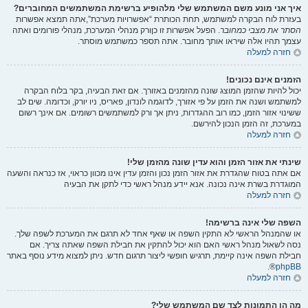
איך אני מונע משם המשתמש שלי מלהופיע ברשימת המשתמשים המחוברים?
בעזרת לוח הבקרה למשתמש, תחת הכותרת “אפשרויות מערכת”,אתה תמצא אפשרות
הסתר את מצבי כמחובר
. הפעל אפשרות זו
כן
ורק מנהלי המערכת, מנהלי פורומים ואתה
עצמך תהיו אלה שיראו אותך מחובר. אתה תספר כמשתמש מוסתר.
חזרה למעלה
הזמנים אינם נכונים!
יכול להיות שהזמן המוצג שונה מהזמנים באזורך. אם זאת הבעיה, בקר בלוח הבקרה
למשתמש ושנה את הזמן על פי אזורך, לדוגמה לונדון, פאריס, ניו יורק, וכדומה. שים לב
ששינוי אזור הזמן, כמו רוב ההגדרות, ניתן אך ורק למשתמשים רשומים. אם אינך רשום
במערכת, זה הזמן הנכון להירשם.
חזרה למעלה
שינתי את אזור הזמן והוא עדין שונה מהזמן שלי!
אם אתה בטוח שהגדרת את אזור הזמן נכון והזמן עדין אינו מכוון כראוי, אז כנראה והשעה
המוגדרת בשרת אינה נכונה. אנא יידע מנהל ראשי כדי לתקן את הבעיה
חזרה למעלה
השפה שלי אינה ברשימה!
או שהמנהל הראשי לא התקין השפה או שאף אחד לא תרגם את המערכת לשפה שלך.
נסה לשאול מנהל ראשי האם הוא יכול להתקין את חבילת השפה שאתה צריך. אם
חבילת השפה אינה קיימת, תרגיש חופשי ליצור תרגום חדש. ניתן למצוא מידע נוסף באתר
®.
phpBB
חזרה למעלה
מה הן התמונות לצד שם המשתמש שלי?