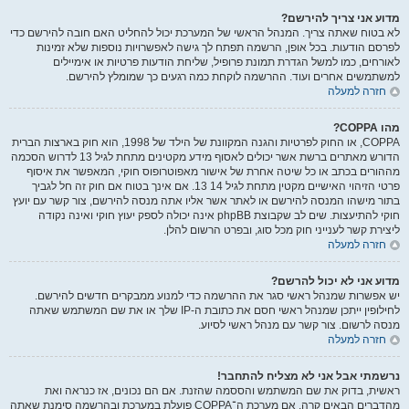
מדוע אני צריך להירשם?
לא בטוח שאתה צריך. המנהל הראשי של המערכת יכול להחליט האם חובה להירשם כדי
לפרסם הודעות. בכל אופן, הרשמה תפתח לך גישה לאפשרויות נוספות שלא זמינות
לאורחים, כמו למשל הגדרת תמונת פרופיל, שליחת הודעות פרטיות או אימיילים
למשתמשים אחרים ועוד. ההרשמה לוקחת כמה רגעים כך שמומלץ להירשם.
חזרה למעלה
מהו COPPA?
COPPA, או החוק לפרטיות והגנה המקוונת של הילד של 1998, הוא חוק בארצות הברית
הדורש מאתרים ברשת אשר יכולים לאסוף מידע מקטינים מתחת לגיל 13 לדרוש הסכמה
מההורים בכתב או כל שיטה אחרת של אישור מאפוטרופוס חוקי, המאפשר את איסוף
פרטי הזיהוי האישיים מקטין מתחת לגיל 14 13. אם אינך בטוח אם חוק זה חל לגביך
בתור מישהו המנסה להירשם או לאתר אשר אליו אתה מנסה להירשם, צור קשר עם יועץ
חוקי להתיעצות. שים לב שקבוצת phpBB אינה יכולה לספק יעוץ חוקי ואינה נקודה
ליצירת קשר לענייני חוק מכל סוג, ובפרט הרשום להלן.
חזרה למעלה
מדוע אני לא יכול להרשם?
יש אפשרות שמנהל ראשי סגר את ההרשמה כדי למנוע ממבקרים חדשים להירשם.
לחילופין ייתכן שמנהל ראשי חסם את כתובת ה-IP שלך או את שם המשתמש שאתה
מנסה לרשום. צור קשר עם מנהל ראשי לסיוע.
חזרה למעלה
נרשמתי אבל אני לא מצליח להתחבר!
ראשית, בדוק את שם המשתמש והססמה שהזנת. אם הם נכונים, אז כנראה ואת
מהדברים הבאים קרה. אם מערכת ה־COPPA פועלת במערכת ובהרשמה סימנת שאתה