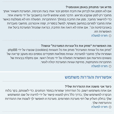
מדוע אני מתנתק באופן אוטומטי?
אם לא תסמן את לבדוק את תיבת הסימון
זכור אותי
בעת הכניסה, המערכת תשאיר אותך
מחובר רק לזמן שנקבע מראש. הדבר מונע שימוש לרעה בחשבונך על ידי מישהו אחר.
כדי להישאר מחובר, סמן את התיבה במהלך ההתחברות. הפעולה הזו לא מומלצת כאשר
אתה מחובר לפורום במחשב משותף, למשל בספריה, קפה אינטרנט, מחשבי מעבדות
באוניברסיטה וכו׳. אם אתה לא רואה את התיבה, כנראה שמנהל המערכת ביטל את
האפשרות הזו.
חזרה למעלה
מה האפשרות “מחק את כל עוגיות המערכת” עושה?
"מחק את כל עוגיות המערכת" מוחק את כל העוגיות (cookies) שנוצרו על ידי phpBB
ושומרות עליך מחובר למערכת. עוגיות ממלאות תפקידים נוספים כמו מעקב קריאה של
נושאים והודעות אם האפשרות הופעלה על ידי מנהל ראשי. אם נתקלת בבעיות של
התחברות והתנתקות, מחיקת עוגיות המערכת יכולה לעזור.
חזרה למעלה
אפשרויות והגדרות משתמש
כיצד אני משנה את ההגדרות שלי?
אם אתה משתמש רשום, כל הגדרותיך שמורות במסד הנתונים. כדי לשנותם, בקר בלוח
הבקרה למשתמש שלך; בדרך כלל ניתן למצוא קישור על ידי לחיצה על שם המשתמש
שלך בחלק העליון של דפי מערכת הפורומים. מערכת זו תאפשר לך לשנות את ההגדרות
וההעדפות שלך.
חזרה למעלה