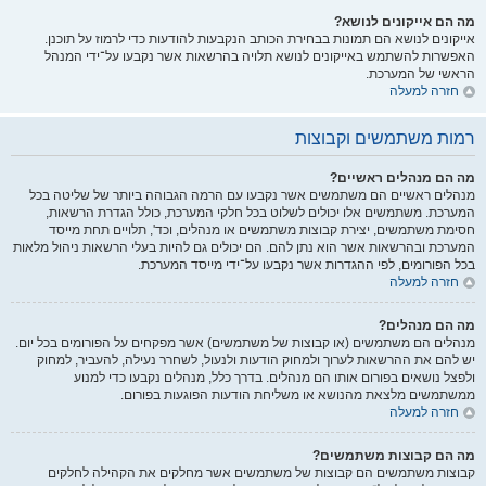
מה הם אייקונים לנושא?
אייקונים לנושא הם תמונות בבחירת הכותב הנקבעות להודעות כדי לרמוז על תוכנן.
האפשרות להשתמש באייקונים לנושא תלויה בהרשאות אשר נקבעו על־ידי המנהל
הראשי של המערכת.
חזרה למעלה
רמות משתמשים וקבוצות
מה הם מנהלים ראשיים?
מנהלים ראשיים הם משתמשים אשר נקבעו עם הרמה הגבוהה ביותר של שליטה בכל
המערכת. משתמשים אלו יכולים לשלוט בכל חלקי המערכת, כולל הגדרת הרשאות,
חסימת משתמשים, יצירת קבוצות משתמשים או מנהלים, וכד', תלויים תחת מייסד
המערכת ובהרשאות אשר הוא נתן להם. הם יכולים גם להיות בעלי הרשאות ניהול מלאות
בכל הפורומים, לפי ההגדרות אשר נקבעו על־ידי מייסד המערכת.
חזרה למעלה
מה הם מנהלים?
מנהלים הם משתמשים (או קבוצות של משתמשים) אשר מפקחים על הפורומים בכל יום.
יש להם את ההרשאות לערוך ולמחוק הודעות ולנעול, לשחרר נעילה, להעביר, למחוק
ולפצל נושאים בפורום אותו הם מנהלים. בדרך כלל, מנהלים נקבעו כדי למנוע
ממשתמשים מלצאת מהנושא או משליחת הודעות הפוגעות בפורום.
חזרה למעלה
מה הם קבוצות משתמשים?
קבוצות משתמשים הם קבוצות של משתמשים אשר מחלקים את הקהילה לחלקים