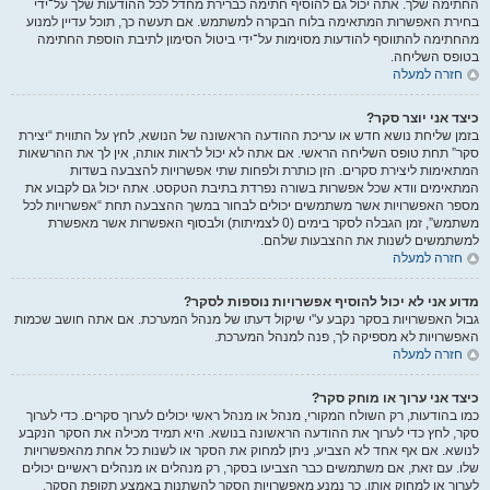
החתימה שלך. אתה יכול גם להוסיף חתימה כברירת מחדל לכל ההודעות שלך על־ידי
בחירת האפשרות המתאימה בלוח הבקרה למשתמש. אם תעשה כך, תוכל עדיין למנוע
מהחתימה להתווסף להודעות מסוימות על־ידי ביטול הסימון לתיבת הוספת החתימה
בטופס השליחה.
חזרה למעלה
כיצד אני יוצר סקר?
בזמן שליחת נושא חדש או עריכת ההודעה הראשונה של הנושא, לחץ על התווית “יצירת
סקר” תחת טופס השליחה הראשי. אם אתה לא יכול לראות אותה, אין לך את ההרשאות
המתאימות ליצירת סקרים. הזן כותרת ולפחות שתי אפשרויות להצבעה בשדות
המתאימים וודא שכל אפשרות בשורה נפרדת בתיבת הטקסט. אתה יכול גם לקבוע את
מספר האפשרויות אשר משתמשים יכולים לבחור במשך ההצבעה תחת “אפשרויות לכל
משתמש”, זמן הגבלה לסקר בימים (0 לצמיתות) ולבסוף האפשרות אשר מאפשרת
למשתמשים לשנות את ההצבעות שלהם.
חזרה למעלה
מדוע אני לא יכול להוסיף אפשרויות נוספות לסקר?
גבול האפשרויות בסקר נקבע ע"י שיקול דעתו של מנהל המערכת. אם אתה חושב שכמות
האפשרויות לא מספיקה לך, פנה למנהל המערכת.
חזרה למעלה
כיצד אני ערוך או מוחק סקר?
כמו בהודעות, רק השולח המקורי, מנהל או מנהל ראשי יכולים לערוך סקרים. כדי לערוך
סקר, לחץ כדי לערוך את ההודעה הראשונה בנושא. היא תמיד מכילה את הסקר הנקבע
לנושא. אם אף אחד לא הצביע, ניתן למחוק את הסקר או לשנות כל אחת מהאפשרויות
שלו. עם זאת, אם משתמשים כבר הצביעו בסקר, רק מנהלים או מנהלים ראשיים יכולים
לערוך או למחוק אותו. כך נמנע מאפשרויות הסקר להשתנות באמצע תקופת הסקר.