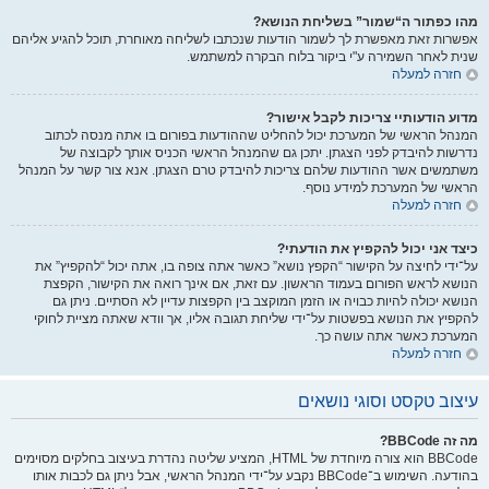
מהו כפתור ה“שמור” בשליחת הנושא?
אפשרות זאת מאפשרת לך לשמור הודעות שנכתבו לשליחה מאוחרת, תוכל להגיע אליהם
שנית לאחר השמירה ע"י ביקור בלוח הבקרה למשתמש.
חזרה למעלה
מדוע הודעותיי צריכות לקבל אישור?
המנהל הראשי של המערכת יכול להחליט שההודעות בפורום בו אתה מנסה לכתוב
נדרשות להיבדק לפני הצגתן. יתכן גם שהמנהל הראשי הכניס אותך לקבוצה של
משתמשים אשר ההודעות שלהם צריכות להיבדק טרם הצגתן. אנא צור קשר על המנהל
הראשי של המערכת למידע נוסף.
חזרה למעלה
כיצד אני יכול להקפיץ את הודעתי?
על־ידי לחיצה על הקישור “הקפץ נושא” כאשר אתה צופה בו, אתה יכול “להקפיץ” את
הנושא לראש הפורום בעמוד הראשון. עם זאת, אם אינך רואה את הקישור, הקפצת
הנושא יכולה להיות כבויה או הזמן המוקצב בין הקפצות עדיין לא הסתיים. ניתן גם
להקפיץ את הנושא בפשטות על־ידי שליחת תגובה אליו, אך וודא שאתה מציית לחוקי
המערכת כאשר אתה עושה כך.
חזרה למעלה
עיצוב טקסט וסוגי נושאים
מה זה BBCode?
BBCode הוא צורה מיוחדת של HTML, המציע שליטה נהדרת בעיצוב בחלקים מסוימים
בהודעה. השימוש ב־BBCode נקבע על־ידי המנהל הראשי, אבל ניתן גם לכבות אותו