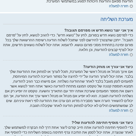
הודעות ספאם והודעות היכולות לפגוע במשתמשי המערכת.
חזרה למעלה
מערכת השליחה
איך אני יוצר נושא חדש או מפרסם תגובה?
כדי לפרסם נושא חדש בפורום, לחץ על "נושא חדש". כדי להגיב לנושא, לחץ על "פרסם
תגובה". ייתכן שתצטרך להירשם לפני שתוכל לשלוח הודעה.רשימת ההרשאות שלך בכל
פורום זמינה בתחתית מסכי פורום ונושא. לדוגמא: אתה יכול לשלוח נושאים חדשים, אתה
יכול לצרף קבצים להודעות, וכן הלאה.
חזרה למעלה
כיצד אני עורך או מוחק הודעה?
אם אינך מנהל או מנהל ראשי של המערכת, תוכל לערוך או למחוק את ההודעות שלך
בלבד. אתה יכול לערוך הודעה על־ידי לחיצה על כפתור העריכה להודעה המיוחסת,
לפעמים לזמן מוגבל בלבד לאחר שההודעה נשלחה. אם מישהו כבר הגיב להודעה,
תמצא תוספת קטנה של טקסט המוצג מתחת להודעה כאשר אתה חוזר לנושא אשר
רושם את מספר הפעמים שערכת אותה יחד עם התאריך והשעה. טקסט זה יופיע רק אם
נשלחה להודעה תגובה. הוא לא יופיע אם מנהל או מנהל ראשי ערך את ההודעה, אך הם
יכולים להשאיר הערה אשר מסבירה מדוע הם ערכו את ההודעה לפי ראות עיניהם. שים
לב שמשתמשים רגילים לא יכולים למחוק הודעה לאחר שקיבלה תגובה.
חזרה למעלה
כיצד אני מוסיף חתימה להודעות שלי?
כדי להוסיף חתימה להודעה אתה חייב קודם ליצור אחת דרך לוח הבקרה למשתמש שלך.
לאחר שנוצרה, אתה יכול לסמן את התיבה
צרף חתימה
בטופס השליחה כדי להוסיף את