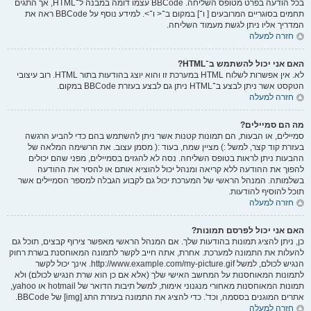
בכל הודעה בפרט מטופס השליחה. BBCode עצמו דומה במבנה ל־HTML, אך התגים
תחמים בסוגריים המרובעים [ ו־] במקום ב־< ו־>. למידע נוסף על BBCode ראה את
המדריך אליו ניתן לגשת מעמוד השליחה.
חזרה למעלה
האם אני יכול להשתמש ב־HTML?
לא. אין אפשרות לשלוח HTML במערכת זו והוא יוצג בהודעות בתור HTML. רוב עיצובי
הטקסט אשר ניתן לבצע ב־HTML ניתן גם לבצע בעזרת BBCode במקום.
חזרה למעלה
מה הם סמיילים?
סמיילים, או הבעות, הם תמונות קטנות אשר ניתן להשתמש בהם כדי להביע הרגשה
בעזרת קוד קצר, למשל :) מציין שמח, בעוד :( מסמן עצוב. את הרשימה המלאה של
ההבעות ניתן לראות בטופס השליחה. נסה לא להגזים בסמיילים, מפני שהם יכולים
להפוך את ההודעה ללא קריאה ומנהל יכול להוציא אותם או להסיר את ההודעה
בשלמותה. המנהל הראשי של המערכת יכול גם לקבוע הגבלה למספר הסמיילים אשר
תוכל להוסיף להודעות.
חזרה למעלה
האם אני יכול לפרסם תמונות?
כן, ניתן להציג תמונות בהודעות שלך. אם המנהל הראשי מאפשר צירוף קבצים, תוכל גם
להעלות את התמונה למערכת. אחרת, אתה חייב לקשר לתמונה המאוחסנת בשרת רחוק
הנגיש לכולם, למשל http://www.example.com/my-picture.gif. אינך יכול לקשר
לתמונות המאוחסנות על המחשב האישי שלך (אלא אם כן הוא שרת הנגיש לכולם) ולא
תמונות המאוחסנות מאחורי מנגנוני אימות, למשל תיבות הדואר של hotmail או yahoo,
אתרים המוגנים בססמה, וכד'. כדי להציג את התמונה בעזרת התג [img] של BBCode.
חזרה למעלה