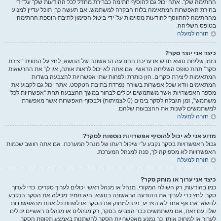
החתימה שלך. אתה יכול גם להוסיף חתימה כברירת מחדל לכל ההודעות שלך על־ידי
בחירת האפשרות המתאימה בלוח הבקרה למשתמש. אם תעשה כך, תוכל עדיין למנוע
מהחתימה להתווסף להודעות מסוימות על־ידי ביטול הסימון לתיבת הוספת החתימה
בטופס השליחה.
חזרה למעלה
כיצד אני יוצר סקר?
בזמן שליחת נושא חדש או עריכת ההודעה הראשונה של הנושא, לחץ על התווית “יצירת
סקר” תחת טופס השליחה הראשי. אם אתה לא יכול לראות אותה, אין לך את ההרשאות
המתאימות ליצירת סקרים. הזן כותרת ולפחות שתי אפשרויות להצבעה בשדות
המתאימים וודא שכל אפשרות בשורה נפרדת בתיבת הטקסט. אתה יכול גם לקבוע את
מספר האפשרויות אשר משתמשים יכולים לבחור במשך ההצבעה תחת “אפשרויות לכל
משתמש”, זמן הגבלה לסקר בימים (0 לצמיתות) ולבסוף האפשרות אשר מאפשרת
למשתמשים לשנות את ההצבעות שלהם.
חזרה למעלה
מדוע אני לא יכול להוסיף אפשרויות נוספות לסקר?
גבול האפשרויות בסקר נקבע ע"י שיקול דעתו של מנהל המערכת. אם אתה חושב שכמות
האפשרויות לא מספיקה לך, פנה למנהל המערכת.
חזרה למעלה
כיצד אני ערוך או מוחק סקר?
כמו בהודעות, רק השולח המקורי, מנהל או מנהל ראשי יכולים לערוך סקרים. כדי לערוך
סקר, לחץ כדי לערוך את ההודעה הראשונה בנושא. היא תמיד מכילה את הסקר הנקבע
לנושא. אם אף אחד לא הצביע, ניתן למחוק את הסקר או לשנות כל אחת מהאפשרויות
שלו. עם זאת, אם משתמשים כבר הצביעו בסקר, רק מנהלים או מנהלים ראשיים יכולים
לערוך או למחוק אותו. כך נמנע מאפשרויות הסקר להשתנות באמצע תקופת הסקר.