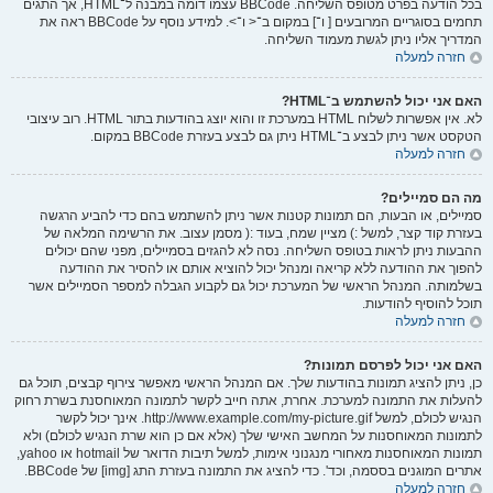
בכל הודעה בפרט מטופס השליחה. BBCode עצמו דומה במבנה ל־HTML, אך התגים
תחמים בסוגריים המרובעים [ ו־] במקום ב־< ו־>. למידע נוסף על BBCode ראה את
המדריך אליו ניתן לגשת מעמוד השליחה.
חזרה למעלה
האם אני יכול להשתמש ב־HTML?
לא. אין אפשרות לשלוח HTML במערכת זו והוא יוצג בהודעות בתור HTML. רוב עיצובי
הטקסט אשר ניתן לבצע ב־HTML ניתן גם לבצע בעזרת BBCode במקום.
חזרה למעלה
מה הם סמיילים?
סמיילים, או הבעות, הם תמונות קטנות אשר ניתן להשתמש בהם כדי להביע הרגשה
בעזרת קוד קצר, למשל :) מציין שמח, בעוד :( מסמן עצוב. את הרשימה המלאה של
ההבעות ניתן לראות בטופס השליחה. נסה לא להגזים בסמיילים, מפני שהם יכולים
להפוך את ההודעה ללא קריאה ומנהל יכול להוציא אותם או להסיר את ההודעה
בשלמותה. המנהל הראשי של המערכת יכול גם לקבוע הגבלה למספר הסמיילים אשר
תוכל להוסיף להודעות.
חזרה למעלה
האם אני יכול לפרסם תמונות?
כן, ניתן להציג תמונות בהודעות שלך. אם המנהל הראשי מאפשר צירוף קבצים, תוכל גם
להעלות את התמונה למערכת. אחרת, אתה חייב לקשר לתמונה המאוחסנת בשרת רחוק
הנגיש לכולם, למשל http://www.example.com/my-picture.gif. אינך יכול לקשר
לתמונות המאוחסנות על המחשב האישי שלך (אלא אם כן הוא שרת הנגיש לכולם) ולא
תמונות המאוחסנות מאחורי מנגנוני אימות, למשל תיבות הדואר של hotmail או yahoo,
אתרים המוגנים בססמה, וכד'. כדי להציג את התמונה בעזרת התג [img] של BBCode.
חזרה למעלה