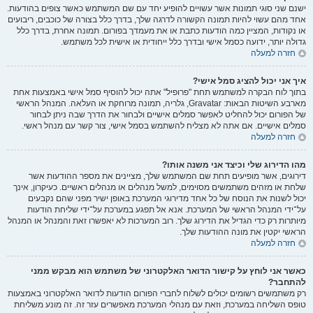
ישנם שני סוגי תמונות אשר עשויים להופיע יחד עם שם המשתמש כאשר צופים בהודעות.
אחד מהם עשוי להיות תמונה הקשורה לדרגה שלך, בדרך כלל בצורה של כוכבים, ריבועים
או נקודות, המציין כמה הודעות כתבת או את מעמדך בפורום. תמונה אחרת, בדרך כלל
גדולה יותר, ידועה כסמל אישי ובדרך כלל ייחודית או אישית לכל משתמש.
חזרה למעלה
איך אני יכול להציג סמל אישי?
בתוך לוח הבקרה למשתמש תחת "פרופיל" אתה יכול להוסיף סמל אישי באמצעות אחת
מארבע השיטות הבאות: Gravatar, גלריה, תמונה מרוחקת או העלאה. המנהל הראשי
של הפורום יכול להחליט לאפשר סמלים אישיים ולבחור את הדרך שבה ניתן לבחור
סמלים אישיים. אם אתה לא מצליח להשתמש בסמל אישי, צור קשר עם מנהל ראשי.
חזרה למעלה
מהו הדירוג שלי וכיצד אני משנה אותו?
דירוגים, אשר מופיעים תחת שם המשתמש שלך, מציינים את מספר ההודעות אשר
שלחת או מזהים משתמשים מסוימים, למשל מנהלים או מנהלים ראשיים. כעיקרון, אינך
יכול לשנות את הנוסח של כל אחד מדירוגי המערכת באופן ישיר מפני שהם נקבעים
על־ידי המנהל הראשי של המערכת. אנא אל תפגע במערכת על־ידי שליחת הודעות
מיותרות רק כדי הגדיל את הדירוג שלך. רוב המערכות לא יאפשרו זאת והמנהל או המנהל
הראשי יקטין את מונה ההודעות שלך.
חזרה למעלה
כאשר אני לוחץ על קישור הדואר האלקטרוני של משתמש הוא מבקש ממני
להתחבר?
רק משתמשים רשומים יכולים לשלוח לחברי הפורום הודעות לדואר האלקטרוני באמצעות
טופס השליחה במערכת, וזאת עם מנהלי המערכת מאפשרים עזר זה. זה מונע משליחת