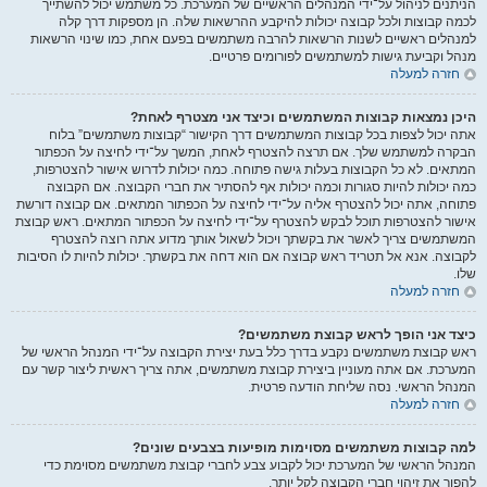
הניתנים לניהול על־ידי המנהלים הראשיים של המערכת. כל משתמש יכול להשתייך
לכמה קבוצות ולכל קבוצה יכולות להיקבע ההרשאות שלה. הן מספקות דרך קלה
למנהלים ראשיים לשנות הרשאות להרבה משתמשים בפעם אחת, כמו שינוי הרשאות
מנהל וקביעת גישות למשתמשים לפורומים פרטיים.
חזרה למעלה
היכן נמצאות קבוצות המשתמשים וכיצד אני מצטרף לאחת?
אתה יכול לצפות בכל קבוצות המשתמשים דרך הקישור “קבוצות משתמשים” בלוח
הבקרה למשתמש שלך. אם תרצה להצטרף לאחת, המשך על־ידי לחיצה על הכפתור
המתאים. לא כל הקבוצות בעלות גישה פתוחה. כמה יכולות לדרוש אישור להצטרפות,
כמה יכולות להיות סגורות וכמה יכולות אף להסתיר את חברי הקבוצה. אם הקבוצה
פתוחה, אתה יכול להצטרף אליה על־ידי לחיצה על הכפתור המתאים. אם קבוצה דורשת
אישור להצטרפות תוכל לבקש להצטרף על־ידי לחיצה על הכפתור המתאים. ראש קבוצת
המשתמשים צריך לאשר את בקשתך ויכול לשאול אותך מדוע אתה רוצה להצטרף
לקבוצה. אנא אל תטריד ראש קבוצה אם הוא דחה את בקשתך. יכולות להיות לו הסיבות
שלו.
חזרה למעלה
כיצד אני הופך לראש קבוצת משתמשים?
ראש קבוצת משתמשים נקבע בדרך כלל בעת יצירת הקבוצה על־ידי המנהל הראשי של
המערכת. אם אתה מעוניין ביצירת קבוצת משתמשים, אתה צריך ראשית ליצור קשר עם
המנהל הראשי. נסה שליחת הודעה פרטית.
חזרה למעלה
למה קבוצות משתמשים מסוימות מופיעות בצבעים שונים?
המנהל הראשי של המערכת יכול לקבוע צבע לחברי קבוצת משתמשים מסוימת כדי
להפוך את זיהוי חברי הקבוצה לקל יותר.