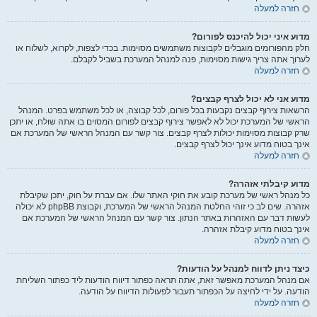
חזרה למעלה
מדוע איני יכול להיכנס לפורום?
חלק מהפורומים מוגבלים לקבוצות משתמשים מסוימות. בכדי לצפות, לקרוא, לשלוח או
לערוך אתה צריך גישות מסוימות, פנה למנהל המערכת בשביל לקבלם.
חזרה למעלה
מדוע אני לא יכול לצרף קבצים?
הרשאות צירוף קבצים נקבעות בכל פורום, לכל קבוצה, או לכל משתמש בפרט. המנהל
הראשי של המערכת יכול לא לאפשר צירוף קבצים לפורום המסוים בו אתה שולח, או יתכן
שרק קבוצות מסוימות יכולות לצרף קבצים. צור קשר עם המנהל הראשי של המערכת אם
אינך בטוח מדוע אינך יכול לצרף קבצים.
חזרה למעלה
מדוע קיבלתי אזהרה?
כל מנהל ראשי של מערכת קובע את חוקי האתר שלו. אם עברת על חוק, יתכן שקיבלת
אזהרה. שים לב כי זוהי החלטת המנהל הראשי של המערכת, וקבוצת phpBB לא יכולה
לעשות דבר עם האזהרות באתר הנתון. צור קשר עם המנהל הראשי של המערכת אם
אינך בטוח מדוע קיבלת אזהרה.
חזרה למעלה
כיצד ניתן לדווח למנהל על הודעות?
אם מנהל המערכת מאפשר זאת, אתה תראה כפתור דיווח הודעות ליד כפתור השליחת
הודעה. על ידי לחיצה על הכפתור תעבור לפעולות הדיווח על הודעה.
חזרה למעלה