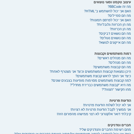
עיצוב טקסט וסוגי נושאים
מה זה BBCode?
האם אני יכול להשתמש ב־HTML?
מה הם סמיילים?
האם אני יכול לפרסם תמונות?
מה הן הכרזות גלובליות?
מה הן הכרזות?
מה הם נושאים דביקים?
מה הם נושאים נעולים?
מה הם אייקונים לנושא?
רמות משתמשים וקבוצות
מה הם מנהלים ראשיים?
מה הם מנהלים?
מה הם קבוצות משתמשים?
היכן נמצאות קבוצות המשתמשים וכיצד אני מצטרף לאחת?
כיצד אני הופך לראש קבוצת משתמשים?
למה קבוצות משתמשים מסוימות מופיעות בצבעים שונים?
מה היא “קבוצת משתמשים כברירת מחדל”?
מהו הקישור “הצוות”?
הודעות פרטיות
אני לא יכול לשלוח הודעות פרטיות!
אני ממשיך לקבל הודעות פרטיות לא רצויות!
קיבלתי דואר אלקטרוני לא רצוי ממישהו מהפורום הזה!
חברים ונודניקים
מהם רשימת החברים והנודניקים שלי?