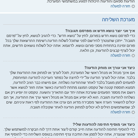
הודעות ספאם והודעות היכולות לפגוע במשתמשי המערכת.
חזרה למעלה
מערכת השליחה
איך אני יוצר נושא חדש או מפרסם תגובה?
כדי לפרסם נושא חדש בפורום, לחץ על "נושא חדש". כדי להגיב לנושא, לחץ על "פרסם
תגובה". ייתכן שתצטרך להירשם לפני שתוכל לשלוח הודעה.רשימת ההרשאות שלך בכל
פורום זמינה בתחתית מסכי פורום ונושא. לדוגמא: אתה יכול לשלוח נושאים חדשים, אתה
יכול לצרף קבצים להודעות, וכן הלאה.
חזרה למעלה
כיצד אני עורך או מוחק הודעה?
אם אינך מנהל או מנהל ראשי של המערכת, תוכל לערוך או למחוק את ההודעות שלך
בלבד. אתה יכול לערוך הודעה על־ידי לחיצה על כפתור העריכה להודעה המיוחסת,
לפעמים לזמן מוגבל בלבד לאחר שההודעה נשלחה. אם מישהו כבר הגיב להודעה,
תמצא תוספת קטנה של טקסט המוצג מתחת להודעה כאשר אתה חוזר לנושא אשר
רושם את מספר הפעמים שערכת אותה יחד עם התאריך והשעה. טקסט זה יופיע רק אם
נשלחה להודעה תגובה. הוא לא יופיע אם מנהל או מנהל ראשי ערך את ההודעה, אך הם
יכולים להשאיר הערה אשר מסבירה מדוע הם ערכו את ההודעה לפי ראות עיניהם. שים
לב שמשתמשים רגילים לא יכולים למחוק הודעה לאחר שקיבלה תגובה.
חזרה למעלה
כיצד אני מוסיף חתימה להודעות שלי?
כדי להוסיף חתימה להודעה אתה חייב קודם ליצור אחת דרך לוח הבקרה למשתמש שלך.
לאחר שנוצרה, אתה יכול לסמן את התיבה
צרף חתימה
בטופס השליחה כדי להוסיף את