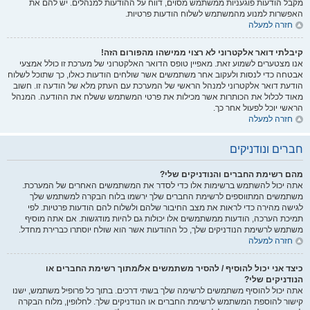
מקבל הודעות פוגעניות ממשתמש מסוים, דווח על ההודעות למנהלים. יש להם את
האפשרות למנוע מהמשתמש לשלוח הודעות פרטיות.
חזרה למעלה
קיבלתי דואר אלקטרוני לא רצוי ממישהו מהפורום הזה!
אנו מצטערים לשמוע זאת. מאפיין טופס הדואר האלקטרוני של מערכת זו כולל אמצעי
אבטחה כדי לנסות ולעקוב אחר משתמשים אשר שולחים הודעות כאלו, כך שתוכל לשלוח
הודעת דואר אלקטרוני למנהל הראשי של המערכת עם העתק מלא של הודעה זו. חשוב
מאוד לכלול את הכותרות אשר מכילות את פרטי המשתמש ששלח את ההודעה. המנהל
הראשי יוכל לפעול אחר כך.
חזרה למעלה
חברים ונודניקים
מהם רשימת החברים והנודניקים שלי?
אתה יכול להשתמש ברשימות אלו כדי לסדר את המשתמשים האחרים של המערכת.
משתמשים המתווספים לרשימת החברים שלך ירשמו בלוח הבקרה למשתמש שלך
לגישה מהירה כדי לראות את מצב החיבור שלהם ולשלוח להם הודעות פרטיות. לפי
תמיכת הערכה, הודעות ממשתמשים אלו יכולות גם להיות מודגשות. אם אתה מוסיף
משתמש לרשימת הנודניקים שלך, כל ההודעות אשר הוא שולח יוסתרו כברירת מחדל.
חזרה למעלה
כיצד אני יכול להוסיף / להסיר משתמשים אל/מתוך רשימת החברים או
הנודניקים שלי?
אתה יכול להוסיף משתמשים לרשימה שלך בשתי דרכים. בתוך כל פרופיל משתמש, ישנו
קישור להוספת המשתמש לרשימת החברים או הנודניקים שלך. לחלופין, מלוח הבקרה