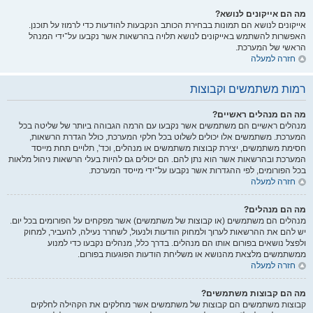
מה הם אייקונים לנושא?
אייקונים לנושא הם תמונות בבחירת הכותב הנקבעות להודעות כדי לרמוז על תוכנן.
האפשרות להשתמש באייקונים לנושא תלויה בהרשאות אשר נקבעו על־ידי המנהל
הראשי של המערכת.
חזרה למעלה
רמות משתמשים וקבוצות
מה הם מנהלים ראשיים?
מנהלים ראשיים הם משתמשים אשר נקבעו עם הרמה הגבוהה ביותר של שליטה בכל
המערכת. משתמשים אלו יכולים לשלוט בכל חלקי המערכת, כולל הגדרת הרשאות,
חסימת משתמשים, יצירת קבוצות משתמשים או מנהלים, וכד', תלויים תחת מייסד
המערכת ובהרשאות אשר הוא נתן להם. הם יכולים גם להיות בעלי הרשאות ניהול מלאות
בכל הפורומים, לפי ההגדרות אשר נקבעו על־ידי מייסד המערכת.
חזרה למעלה
מה הם מנהלים?
מנהלים הם משתמשים (או קבוצות של משתמשים) אשר מפקחים על הפורומים בכל יום.
יש להם את ההרשאות לערוך ולמחוק הודעות ולנעול, לשחרר נעילה, להעביר, למחוק
ולפצל נושאים בפורום אותו הם מנהלים. בדרך כלל, מנהלים נקבעו כדי למנוע
ממשתמשים מלצאת מהנושא או משליחת הודעות הפוגעות בפורום.
חזרה למעלה
מה הם קבוצות משתמשים?
קבוצות משתמשים הם קבוצות של משתמשים אשר מחלקים את הקהילה לחלקים