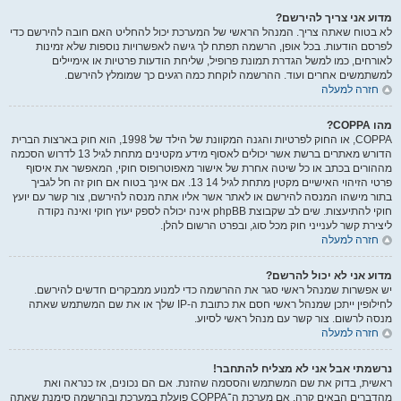
מדוע אני צריך להירשם?
לא בטוח שאתה צריך. המנהל הראשי של המערכת יכול להחליט האם חובה להירשם כדי
לפרסם הודעות. בכל אופן, הרשמה תפתח לך גישה לאפשרויות נוספות שלא זמינות
לאורחים, כמו למשל הגדרת תמונת פרופיל, שליחת הודעות פרטיות או אימיילים
למשתמשים אחרים ועוד. ההרשמה לוקחת כמה רגעים כך שמומלץ להירשם.
חזרה למעלה
מהו COPPA?
COPPA, או החוק לפרטיות והגנה המקוונת של הילד של 1998, הוא חוק בארצות הברית
הדורש מאתרים ברשת אשר יכולים לאסוף מידע מקטינים מתחת לגיל 13 לדרוש הסכמה
מההורים בכתב או כל שיטה אחרת של אישור מאפוטרופוס חוקי, המאפשר את איסוף
פרטי הזיהוי האישיים מקטין מתחת לגיל 14 13. אם אינך בטוח אם חוק זה חל לגביך
בתור מישהו המנסה להירשם או לאתר אשר אליו אתה מנסה להירשם, צור קשר עם יועץ
חוקי להתיעצות. שים לב שקבוצת phpBB אינה יכולה לספק יעוץ חוקי ואינה נקודה
ליצירת קשר לענייני חוק מכל סוג, ובפרט הרשום להלן.
חזרה למעלה
מדוע אני לא יכול להרשם?
יש אפשרות שמנהל ראשי סגר את ההרשמה כדי למנוע ממבקרים חדשים להירשם.
לחילופין ייתכן שמנהל ראשי חסם את כתובת ה-IP שלך או את שם המשתמש שאתה
מנסה לרשום. צור קשר עם מנהל ראשי לסיוע.
חזרה למעלה
נרשמתי אבל אני לא מצליח להתחבר!
ראשית, בדוק את שם המשתמש והססמה שהזנת. אם הם נכונים, אז כנראה ואת
מהדברים הבאים קרה. אם מערכת ה־COPPA פועלת במערכת ובהרשמה סימנת שאתה