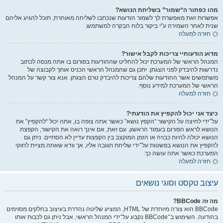
מהו כפתור ה“שמור” בשליחת הנושא?
אפשרות זאת מאפשרת לך לשמור הודעות שנכתבו לשליחה מאוחרת, תוכל להגיע אליהם
שנית לאחר השמירה ע"י ביקור בלוח הבקרה למשתמש.
חזרה למעלה
מדוע הודעותיי צריכות לקבל אישור?
המנהל הראשי של המערכת יכול להחליט שההודעות בפורום בו אתה מנסה לכתוב
נדרשות להיבדק לפני הצגתן. יתכן גם שהמנהל הראשי הכניס אותך לקבוצה של
משתמשים אשר ההודעות שלהם צריכות להיבדק טרם הצגתן. אנא צור קשר על המנהל
הראשי של המערכת למידע נוסף.
חזרה למעלה
כיצד אני יכול להקפיץ את הודעתי?
על־ידי לחיצה על הקישור “הקפץ נושא” כאשר אתה צופה בו, אתה יכול “להקפיץ” את
הנושא לראש הפורום בעמוד הראשון. עם זאת, אם אינך רואה את הקישור, הקפצת
הנושא יכולה להיות כבויה או הזמן המוקצב בין הקפצות עדיין לא הסתיים. ניתן גם
להקפיץ את הנושא בפשטות על־ידי שליחת תגובה אליו, אך וודא שאתה מציית לחוקי
המערכת כאשר אתה עושה כך.
חזרה למעלה
עיצוב טקסט וסוגי נושאים
מה זה BBCode?
BBCode הוא צורה מיוחדת של HTML, המציע שליטה נהדרת בעיצוב בחלקים מסוימים
בהודעה. השימוש ב־BBCode נקבע על־ידי המנהל הראשי, אבל ניתן גם לכבות אותו