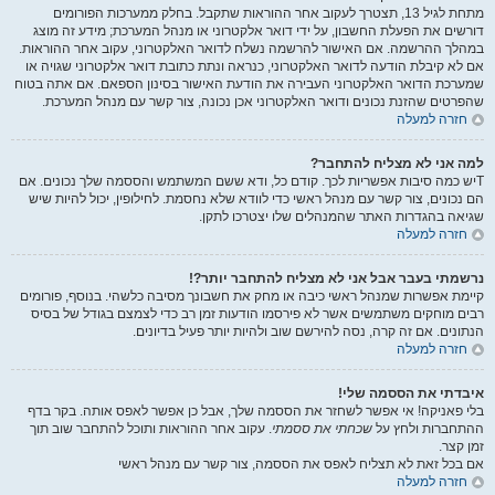
מתחת לגיל 13, תצטרך לעקוב אחר ההוראות שתקבל. בחלק ממערכות הפורומים
דורשים את הפעלת החשבון, על ידי דואר אלקטרוני או מנהל המערכת; מידע זה מוצג
במהלך ההרשמה. אם האישור להרשמה נשלח לדואר האלקטרוני, עקוב אחר ההוראות.
אם לא קיבלת הודעה לדואר האלקטרוני, כנראה ונתת כתובת דואר אלקטרוני שגויה או
שמערכת הדואר האלקטרוני העבירה את הודעת האישור בסינון הספאם. אם אתה בטוח
שהפרטים שהזנת נכונים ודואר האלקטרוני אכן נכונה, צור קשר עם מנהל המערכת.
חזרה למעלה
למה אני לא מצליח להתחבר?
Tיש כמה סיבות אפשריות לכך. קודם כל, ודא ששם המשתמש והססמה שלך נכונים. אם
הם נכונים, צור קשר עם מנהל ראשי כדי לוודא שלא נחסמת. לחילופין, יכול להיות שיש
שגיאה בהגדרות האתר שהמנהלים שלו יצטרכו לתקן.
חזרה למעלה
נרשמתי בעבר אבל אני לא מצליח להתחבר יותר?!
קיימת אפשרות שמנהל ראשי כיבה או מחק את חשבונך מסיבה כלשהי. בנוסף, פורומים
רבים מוחקים משתמשים אשר לא פירסמו הודעות זמן רב כדי לצמצם בגודל של בסיס
הנתונים. אם זה קרה, נסה להירשם שוב ולהיות יותר פעיל בדיונים.
חזרה למעלה
איבדתי את הססמה שלי!
בלי פאניקה! אי אפשר לשחזר את הססמה שלך, אבל כן אפשר לאפס אותה. בקר בדף
ההתחברות ולחץ על
שכחתי את ססמתי
. עקוב אחר ההוראות ותוכל להתחבר שוב תוך
זמן קצר.
אם בכל זאת לא תצליח לאפס את הססמה, צור קשר עם מנהל ראשי
חזרה למעלה