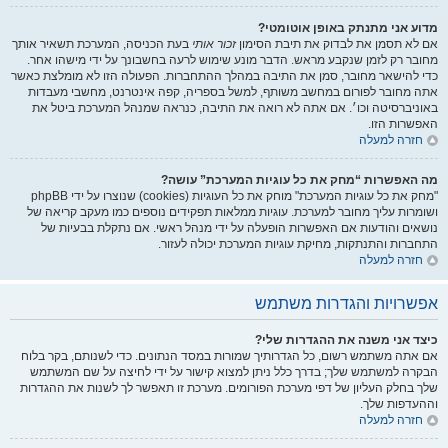
מדוע אני מתנתק באופן אוטומטי?
אם לא תסמן את לבדוק את תיבת הסימון
זכור אותי
בעת הכניסה, המערכת תשאיר אותך
מחובר רק לזמן שנקבע מראש. הדבר מונע שימוש לרעה בחשבונך על ידי מישהו אחר.
כדי להישאר מחובר, סמן את התיבה במהלך ההתחברות. הפעולה הזו לא מומלצת כאשר
אתה מחובר לפורום במחשב משותף, למשל בספריה, קפה אינטרנט, מחשבי מעבדות
באוניברסיטה וכו׳. אם אתה לא רואה את התיבה, כנראה שמנהל המערכת ביטל את
האפשרות הזו.
חזרה למעלה
מה האפשרות “מחק את כל עוגיות המערכת” עושה?
"מחק את כל עוגיות המערכת" מוחק את כל העוגיות (cookies) שנוצרו על ידי phpBB
ושומרות עליך מחובר למערכת. עוגיות ממלאות תפקידים נוספים כמו מעקב קריאה של
נושאים והודעות אם האפשרות הופעלה על ידי מנהל ראשי. אם נתקלת בבעיות של
התחברות והתנתקות, מחיקת עוגיות המערכת יכולה לעזור.
חזרה למעלה
אפשרויות והגדרות משתמש
כיצד אני משנה את ההגדרות שלי?
אם אתה משתמש רשום, כל הגדרותיך שמורות במסד הנתונים. כדי לשנותם, בקר בלוח
הבקרה למשתמש שלך; בדרך כלל ניתן למצוא קישור על ידי לחיצה על שם המשתמש
שלך בחלק העליון של דפי מערכת הפורומים. מערכת זו תאפשר לך לשנות את ההגדרות
וההעדפות שלך.
חזרה למעלה