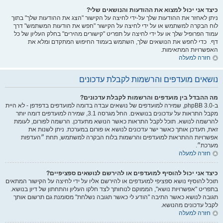
כיצד אני יכול למצוא את ההודעות והנושאים שלי?
ניתן לאחזר את ההודעות שלך על-ידי לחיצה על הקישור "הצג את ההודעות שלך" בתוך
לוח הבקרה למשתמש או על ידי לחיצה על הקישור "חפש את הודעות המשתמש" דרך
עמוד הפרופיל שלך או על ידי לחיצה על תפריט "קישורים מהירים" בחלק העליון של כל
דף. כדי לחפש את הנושאים שלך, השתמש בעמוד החיפוש המתקדם ומלא את
האפשרויות המתאימות.
חזרה למעלה
נושאים מועדפים והרשמות לקבלת עדכונים
מה ההבדל בין מועדפים והרשמות לקבלת עדכונים?
ב-phpBB 3.0, שמירה למועדפים של נושאים עבדה בדומה למועדפים בדפדפן - לא היית
מקבל התראות על עדכונים בנושאים. החל מגרסה 3.1, שמירה למועדפים דומה יותר
להרשמה לנושא. תוכל לקבל התראות כאשר הנושא מתעדכן. הרשמה לפורום, לעומת
זאת, תעדכן אותך כאשר ישר עדכונים לנושא או פורום במערכת. ניתן לשנות את
אפשרויות ההתראות למועדפים והרשמות בלוח הבקרה למשתמש, תחת ״העדפות
מערכת״.
חזרה למעלה
כיצד אני יכול להוסיף למועדפים או להירשם לנושאים ספציפיים?
תוכל להוסיף נושא ספציפי למועדפים או להירשם אליו על ידי לחיצה על הקישור המתאים
בתפריט "אפשרויות נושא", הממוקם לנוחותך לצד חלקו העליון והתחתון של דיון בנושא.
תגובה לנושא כאשר התיבה "הודע לי כאשר תגובה נשלחת" מסומנת גם תרשום אותך
לקבל עדכונים מהנושא.
חזרה למעלה