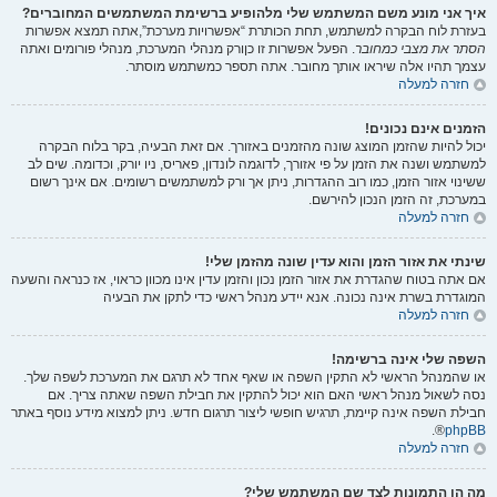
איך אני מונע משם המשתמש שלי מלהופיע ברשימת המשתמשים המחוברים?
בעזרת לוח הבקרה למשתמש, תחת הכותרת “אפשרויות מערכת”,אתה תמצא אפשרות
הסתר את מצבי כמחובר
. הפעל אפשרות זו
כן
ורק מנהלי המערכת, מנהלי פורומים ואתה
עצמך תהיו אלה שיראו אותך מחובר. אתה תספר כמשתמש מוסתר.
חזרה למעלה
הזמנים אינם נכונים!
יכול להיות שהזמן המוצג שונה מהזמנים באזורך. אם זאת הבעיה, בקר בלוח הבקרה
למשתמש ושנה את הזמן על פי אזורך, לדוגמה לונדון, פאריס, ניו יורק, וכדומה. שים לב
ששינוי אזור הזמן, כמו רוב ההגדרות, ניתן אך ורק למשתמשים רשומים. אם אינך רשום
במערכת, זה הזמן הנכון להירשם.
חזרה למעלה
שינתי את אזור הזמן והוא עדין שונה מהזמן שלי!
אם אתה בטוח שהגדרת את אזור הזמן נכון והזמן עדין אינו מכוון כראוי, אז כנראה והשעה
המוגדרת בשרת אינה נכונה. אנא יידע מנהל ראשי כדי לתקן את הבעיה
חזרה למעלה
השפה שלי אינה ברשימה!
או שהמנהל הראשי לא התקין השפה או שאף אחד לא תרגם את המערכת לשפה שלך.
נסה לשאול מנהל ראשי האם הוא יכול להתקין את חבילת השפה שאתה צריך. אם
חבילת השפה אינה קיימת, תרגיש חופשי ליצור תרגום חדש. ניתן למצוא מידע נוסף באתר
®.
phpBB
חזרה למעלה
מה הן התמונות לצד שם המשתמש שלי?