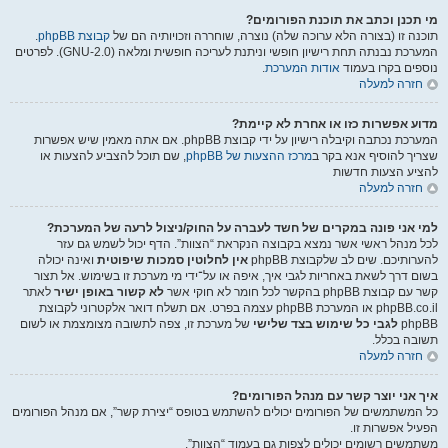
מי תכנן וכתב את תוכנת הפורומים?
תוכנה זו (בצורה הלא ערוכה שלה) נוצרה, שוחררה וזכויותיה הם של
קבוצת phpBB
.
המערכת נבנתה תחת רישיון חופשי וניתנת לעריכה חופשית ומלאה (GNU-2.0). לפרטים
נוספים בקרו בעמוד
אודות המערכת
.
חזרה למעלה
מדוע אפשרות כזו או אחרת לא קיימת?
המערכת נכתבה וקיבלה רישיון על ידי קבוצת phpBB. אם אתה מאמין שיש אפשרות
שצריך להוסיף אנא בקר ב
מרכז ההצעות של phpBB
, שם תוכל להצביע להצעות או
להציע הצעות חדשות
חזרה למעלה
למי אני פונה במקרים של חשד לעברה על החוק/ניצול לרעה של המערכת?
לכל מנהל ראשי אשר נמצא בקבוצה הנקראת “הצוות”. הדף יכול לשמש גם עזר
להערותיכם. שים לב שלקבוצת phpBB
אין לחלוטין סמכות שיפוטית
ואינה יכולה
בשום דרך לשאת באחריות לגבי איך, איפה או על־ידי מי מערכת זו בשימוש. אל תצור
קשר עם קבוצת phpBB בהקשר לכל חומר לא חוקי אשר
לא קשור באופן ישיר
לאתר
phpBB.co.il או המערכת phpBB עצמה בפרט. אם תשלח דואר אלקטרוני לקבוצת
phpBB
לגבי כל שימוש בצד שלישי
של מערכת זו, צפה לתשובה מצומצמת או לשום
תשובה בכלל.
חזרה למעלה
איך אני יוצר קשר עם מנהל הפורומים?
כל המשתמשים של הפורומים יכולים להשתמש בטופס “יצירת קשר”, אם מנהל הפורומים
הפעיל אפשרות זו.
משתמשים רשומים יכולים לצפות גם בעמוד “הצוות”.