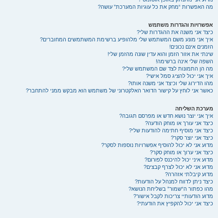
מה האפשרות “מחק את כל עוגיות המערכת” עושה?
אפשרויות והגדרות משתמש
כיצד אני משנה את ההגדרות שלי?
איך אני מונע משם המשתמש שלי מלהופיע ברשימת המשתמשים המחוברים?
הזמנים אינם נכונים!
שינתי את אזור הזמן והוא עדין שונה מהזמן שלי!
השפה שלי אינה ברשימה!
מה הן התמונות לצד שם המשתמש שלי?
איך אני יכול להציג סמל אישי?
מהו הדירוג שלי וכיצד אני משנה אותו?
כאשר אני לוחץ על קישור הדואר האלקטרוני של משתמש הוא מבקש ממני להתחבר?
מערכת השליחה
איך אני יוצר נושא חדש או מפרסם תגובה?
כיצד אני עורך או מוחק הודעה?
כיצד אני מוסיף חתימה להודעות שלי?
כיצד אני יוצר סקר?
מדוע אני לא יכול להוסיף אפשרויות נוספות לסקר?
כיצד אני ערוך או מוחק סקר?
מדוע איני יכול להיכנס לפורום?
מדוע אני לא יכול לצרף קבצים?
מדוע קיבלתי אזהרה?
כיצד ניתן לדווח למנהל על הודעות?
מהו כפתור ה“שמור” בשליחת הנושא?
מדוע הודעותיי צריכות לקבל אישור?
כיצד אני יכול להקפיץ את הודעתי?