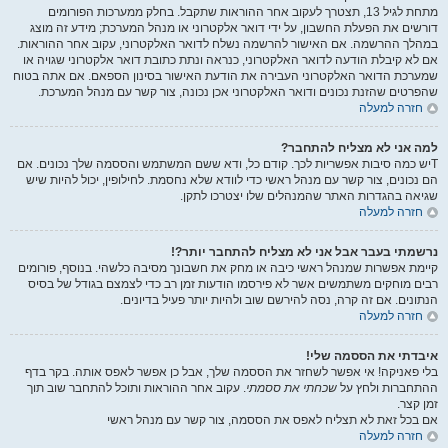
מתחת לגיל 13, תצטרך לעקוב אחר ההוראות שתקבל. בחלק ממערכות הפורומים
דורשים את הפעלת החשבון, על ידי דואר אלקטרוני או מנהל המערכת; מידע זה מוצג
במהלך ההרשמה. אם האישור להרשמה נשלח לדואר האלקטרוני, עקוב אחר ההוראות.
אם לא קיבלת הודעה לדואר האלקטרוני, כנראה ונתת כתובת דואר אלקטרוני שגויה או
שמערכת הדואר האלקטרוני העבירה את הודעת האישור בסינון הספאם. אם אתה בטוח
שהפרטים שהזנת נכונים ודואר האלקטרוני אכן נכונה, צור קשר עם מנהל המערכת.
חזרה למעלה
למה אני לא מצליח להתחבר?
Tיש כמה סיבות אפשריות לכך. קודם כל, ודא ששם המשתמש והססמה שלך נכונים. אם
הם נכונים, צור קשר עם מנהל ראשי כדי לוודא שלא נחסמת. לחילופין, יכול להיות שיש
שגיאה בהגדרות האתר שהמנהלים שלו יצטרכו לתקן.
חזרה למעלה
נרשמתי בעבר אבל אני לא מצליח להתחבר יותר?!
קיימת אפשרות שמנהל ראשי כיבה או מחק את חשבונך מסיבה כלשהי. בנוסף, פורומים
רבים מוחקים משתמשים אשר לא פירסמו הודעות זמן רב כדי לצמצם בגודל של בסיס
הנתונים. אם זה קרה, נסה להירשם שוב ולהיות יותר פעיל בדיונים.
חזרה למעלה
איבדתי את הססמה שלי!
בלי פאניקה! אי אפשר לשחזר את הססמה שלך, אבל כן אפשר לאפס אותה. בקר בדף
ההתחברות ולחץ על
שכחתי את ססמתי
. עקוב אחר ההוראות ותוכל להתחבר שוב תוך
זמן קצר.
אם בכל זאת לא תצליח לאפס את הססמה, צור קשר עם מנהל ראשי
חזרה למעלה