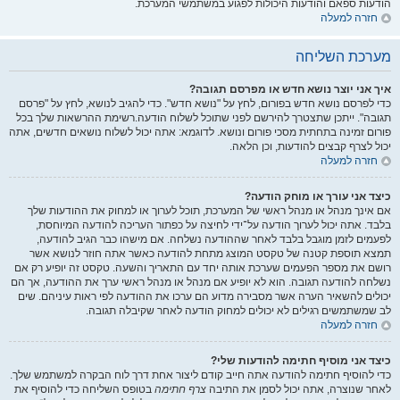
הודעות ספאם והודעות היכולות לפגוע במשתמשי המערכת.
חזרה למעלה
מערכת השליחה
איך אני יוצר נושא חדש או מפרסם תגובה?
כדי לפרסם נושא חדש בפורום, לחץ על "נושא חדש". כדי להגיב לנושא, לחץ על "פרסם
תגובה". ייתכן שתצטרך להירשם לפני שתוכל לשלוח הודעה.רשימת ההרשאות שלך בכל
פורום זמינה בתחתית מסכי פורום ונושא. לדוגמא: אתה יכול לשלוח נושאים חדשים, אתה
יכול לצרף קבצים להודעות, וכן הלאה.
חזרה למעלה
כיצד אני עורך או מוחק הודעה?
אם אינך מנהל או מנהל ראשי של המערכת, תוכל לערוך או למחוק את ההודעות שלך
בלבד. אתה יכול לערוך הודעה על־ידי לחיצה על כפתור העריכה להודעה המיוחסת,
לפעמים לזמן מוגבל בלבד לאחר שההודעה נשלחה. אם מישהו כבר הגיב להודעה,
תמצא תוספת קטנה של טקסט המוצג מתחת להודעה כאשר אתה חוזר לנושא אשר
רושם את מספר הפעמים שערכת אותה יחד עם התאריך והשעה. טקסט זה יופיע רק אם
נשלחה להודעה תגובה. הוא לא יופיע אם מנהל או מנהל ראשי ערך את ההודעה, אך הם
יכולים להשאיר הערה אשר מסבירה מדוע הם ערכו את ההודעה לפי ראות עיניהם. שים
לב שמשתמשים רגילים לא יכולים למחוק הודעה לאחר שקיבלה תגובה.
חזרה למעלה
כיצד אני מוסיף חתימה להודעות שלי?
כדי להוסיף חתימה להודעה אתה חייב קודם ליצור אחת דרך לוח הבקרה למשתמש שלך.
לאחר שנוצרה, אתה יכול לסמן את התיבה
צרף חתימה
בטופס השליחה כדי להוסיף את