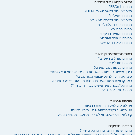
עיצוב טקסט וסוגי נושאים
מה זה BBCode?
האם אני יכול להשתמש ב־HTML?
מה הם סמיילים?
האם אני יכול לפרסם תמונות?
מה הן הכרזות גלובליות?
מה הן הכרזות?
מה הם נושאים דביקים?
מה הם נושאים נעולים?
מה הם אייקונים לנושא?
רמות משתמשים וקבוצות
מה הם מנהלים ראשיים?
מה הם מנהלים?
מה הם קבוצות משתמשים?
היכן נמצאות קבוצות המשתמשים וכיצד אני מצטרף לאחת?
כיצד אני הופך לראש קבוצת משתמשים?
למה קבוצות משתמשים מסוימות מופיעות בצבעים שונים?
מה היא “קבוצת משתמשים כברירת מחדל”?
מהו הקישור “הצוות”?
הודעות פרטיות
אני לא יכול לשלוח הודעות פרטיות!
אני ממשיך לקבל הודעות פרטיות לא רצויות!
קיבלתי דואר אלקטרוני לא רצוי ממישהו מהפורום הזה!
חברים ונודניקים
מהם רשימת החברים והנודניקים שלי?