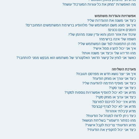
מה האפשרות “מחק את כל עוגיות המערכת” עושה?
אפשרויות והגדרות משתמש
כיצד אני משנה את ההגדרות שלי?
איך אני מונע משם המשתמש שלי מלהופיע ברשימת המשתמשים המחוברים?
הזמנים אינם נכונים!
שינתי את אזור הזמן והוא עדין שונה מהזמן שלי!
השפה שלי אינה ברשימה!
מה הן התמונות לצד שם המשתמש שלי?
איך אני יכול להציג סמל אישי?
מהו הדירוג שלי וכיצד אני משנה אותו?
כאשר אני לוחץ על קישור הדואר האלקטרוני של משתמש הוא מבקש ממני להתחבר?
מערכת השליחה
איך אני יוצר נושא חדש או מפרסם תגובה?
כיצד אני עורך או מוחק הודעה?
כיצד אני מוסיף חתימה להודעות שלי?
כיצד אני יוצר סקר?
מדוע אני לא יכול להוסיף אפשרויות נוספות לסקר?
כיצד אני ערוך או מוחק סקר?
מדוע איני יכול להיכנס לפורום?
מדוע אני לא יכול לצרף קבצים?
מדוע קיבלתי אזהרה?
כיצד ניתן לדווח למנהל על הודעות?
מהו כפתור ה“שמור” בשליחת הנושא?
מדוע הודעותיי צריכות לקבל אישור?
כיצד אני יכול להקפיץ את הודעתי?