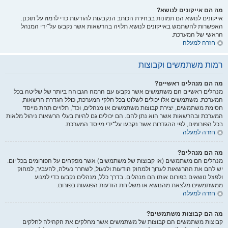
מה הם אייקונים לנושא?
אייקונים לנושא הם תמונות בבחירת הכותב הנקבעות להודעות כדי לרמוז על תוכנן.
האפשרות להשתמש באייקונים לנושא תלויה בהרשאות אשר נקבעו על־ידי המנהל
הראשי של המערכת.
חזרה למעלה
רמות משתמשים וקבוצות
מה הם מנהלים ראשיים?
מנהלים ראשיים הם משתמשים אשר נקבעו עם הרמה הגבוהה ביותר של שליטה בכל
המערכת. משתמשים אלו יכולים לשלוט בכל חלקי המערכת, כולל הגדרת הרשאות,
חסימת משתמשים, יצירת קבוצות משתמשים או מנהלים, וכד', תלויים תחת מייסד
המערכת ובהרשאות אשר הוא נתן להם. הם יכולים גם להיות בעלי הרשאות ניהול מלאות
בכל הפורומים, לפי ההגדרות אשר נקבעו על־ידי מייסד המערכת.
חזרה למעלה
מה הם מנהלים?
מנהלים הם משתמשים (או קבוצות של משתמשים) אשר מפקחים על הפורומים בכל יום.
יש להם את ההרשאות לערוך ולמחוק הודעות ולנעול, לשחרר נעילה, להעביר, למחוק
ולפצל נושאים בפורום אותו הם מנהלים. בדרך כלל, מנהלים נקבעו כדי למנוע
ממשתמשים מלצאת מהנושא או משליחת הודעות הפוגעות בפורום.
חזרה למעלה
מה הם קבוצות משתמשים?
קבוצות משתמשים הם קבוצות של משתמשים אשר מחלקים את הקהילה לחלקים