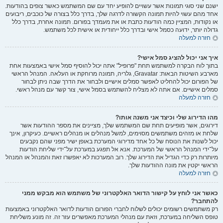
ישנם שני סוגי תמונות אשר עשויים להופיע יחד עם שם המשתמש כאשר צופים בהודעות.
אחד מהם עשוי להיות תמונה הקשורה לדרגה שלך, בדרך כלל בצורה של כוכבים, ריבועים
או נקודות, המציין כמה הודעות כתבת או את מעמדך בפורום. תמונה אחרת, בדרך כלל
גדולה יותר, ידועה כסמל אישי ובדרך כלל ייחודית או אישית לכל משתמש.
חזרה למעלה
איך אני יכול להציג סמל אישי?
בתוך לוח הבקרה למשתמש תחת "פרופיל" אתה יכול להוסיף סמל אישי באמצעות אחת
מארבע השיטות הבאות: Gravatar, גלריה, תמונה מרוחקת או העלאה. המנהל הראשי
של הפורום יכול להחליט לאפשר סמלים אישיים ולבחור את הדרך שבה ניתן לבחור
סמלים אישיים. אם אתה לא מצליח להשתמש בסמל אישי, צור קשר עם מנהל ראשי.
חזרה למעלה
מהו הדירוג שלי וכיצד אני משנה אותו?
דירוגים, אשר מופיעים תחת שם המשתמש שלך, מציינים את מספר ההודעות אשר
שלחת או מזהים משתמשים מסוימים, למשל מנהלים או מנהלים ראשיים. כעיקרון, אינך
יכול לשנות את הנוסח של כל אחד מדירוגי המערכת באופן ישיר מפני שהם נקבעים
על־ידי המנהל הראשי של המערכת. אנא אל תפגע במערכת על־ידי שליחת הודעות
מיותרות רק כדי הגדיל את הדירוג שלך. רוב המערכות לא יאפשרו זאת והמנהל או המנהל
הראשי יקטין את מונה ההודעות שלך.
חזרה למעלה
כאשר אני לוחץ על קישור הדואר האלקטרוני של משתמש הוא מבקש ממני
להתחבר?
רק משתמשים רשומים יכולים לשלוח לחברי הפורום הודעות לדואר האלקטרוני באמצעות
טופס השליחה במערכת, וזאת עם מנהלי המערכת מאפשרים עזר זה. זה מונע משליחת