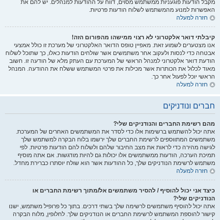
מקבל הודעות פוגעניות ממשתמש מסוים, דווח על ההודעות למנהלים. יש להם את
האפשרות למנוע מהמשתמש לשלוח הודעות פרטיות.
חזרה למעלה
קיבלתי דואר אלקטרוני לא רצוי ממישהו מהפורום הזה!
אנו מצטערים לשמוע זאת. מאפיין טופס הדואר האלקטרוני של מערכת זו כולל אמצעי
אבטחה כדי לנסות ולעקוב אחר משתמשים אשר שולחים הודעות כאלו, כך שתוכל לשלוח
הודעת דואר אלקטרוני למנהל הראשי של המערכת עם העתק מלא של הודעה זו. חשוב
מאוד לכלול את הכותרות אשר מכילות את פרטי המשתמש ששלח את ההודעה. המנהל
הראשי יוכל לפעול אחר כך.
חזרה למעלה
חברים ונודניקים
מהם רשימת החברים והנודניקים שלי?
אתה יכול להשתמש ברשימות אלו כדי לסדר את המשתמשים האחרים של המערכת.
משתמשים המתווספים לרשימת החברים שלך ירשמו בלוח הבקרה למשתמש שלך
לגישה מהירה כדי לראות את מצב החיבור שלהם ולשלוח להם הודעות פרטיות. לפי
תמיכת הערכה, הודעות ממשתמשים אלו יכולות גם להיות מודגשות. אם אתה מוסיף
משתמש לרשימת הנודניקים שלך, כל ההודעות אשר הוא שולח יוסתרו כברירת מחדל.
חזרה למעלה
כיצד אני יכול להוסיף / להסיר משתמשים אל/מתוך רשימת החברים או
הנודניקים שלי?
אתה יכול להוסיף משתמשים לרשימה שלך בשתי דרכים. בתוך כל פרופיל משתמש, ישנו
קישור להוספת המשתמש לרשימת החברים או הנודניקים שלך. לחלופין, מלוח הבקרה