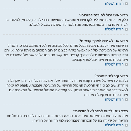
חזרה למעלה
מדוע איני יכול להיכנס לפורום?
חלק מהפורומים מוגבלים לקבוצות משתמשים מסוימות. בכדי לצפות, לקרוא, לשלוח או
לערוך אתה צריך גישות מסוימות, פנה למנהל המערכת בשביל לקבלם.
חזרה למעלה
מדוע אני לא יכול לצרף קבצים?
הרשאות צירוף קבצים נקבעות בכל פורום, לכל קבוצה, או לכל משתמש בפרט. המנהל
הראשי של המערכת יכול לא לאפשר צירוף קבצים לפורום המסוים בו אתה שולח, או יתכן
שרק קבוצות מסוימות יכולות לצרף קבצים. צור קשר עם המנהל הראשי של המערכת אם
אינך בטוח מדוע אינך יכול לצרף קבצים.
חזרה למעלה
מדוע קיבלתי אזהרה?
כל מנהל ראשי של מערכת קובע את חוקי האתר שלו. אם עברת על חוק, יתכן שקיבלת
אזהרה. שים לב כי זוהי החלטת המנהל הראשי של המערכת, וקבוצת phpBB לא יכולה
לעשות דבר עם האזהרות באתר הנתון. צור קשר עם המנהל הראשי של המערכת אם
אינך בטוח מדוע קיבלת אזהרה.
חזרה למעלה
כיצד ניתן לדווח למנהל על הודעות?
אם מנהל המערכת מאפשר זאת, אתה תראה כפתור דיווח הודעות ליד כפתור השליחת
הודעה. על ידי לחיצה על הכפתור תעבור לפעולות הדיווח על הודעה.
חזרה למעלה