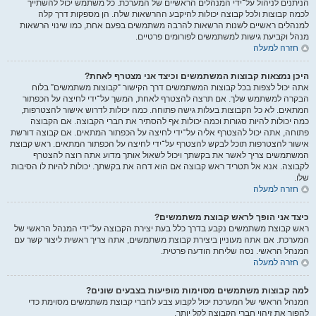
הניתנים לניהול על־ידי המנהלים הראשיים של המערכת. כל משתמש יכול להשתייך
לכמה קבוצות ולכל קבוצה יכולות להיקבע ההרשאות שלה. הן מספקות דרך קלה
למנהלים ראשיים לשנות הרשאות להרבה משתמשים בפעם אחת, כמו שינוי הרשאות
מנהל וקביעת גישות למשתמשים לפורומים פרטיים.
חזרה למעלה
היכן נמצאות קבוצות המשתמשים וכיצד אני מצטרף לאחת?
אתה יכול לצפות בכל קבוצות המשתמשים דרך הקישור “קבוצות משתמשים” בלוח
הבקרה למשתמש שלך. אם תרצה להצטרף לאחת, המשך על־ידי לחיצה על הכפתור
המתאים. לא כל הקבוצות בעלות גישה פתוחה. כמה יכולות לדרוש אישור להצטרפות,
כמה יכולות להיות סגורות וכמה יכולות אף להסתיר את חברי הקבוצה. אם הקבוצה
פתוחה, אתה יכול להצטרף אליה על־ידי לחיצה על הכפתור המתאים. אם קבוצה דורשת
אישור להצטרפות תוכל לבקש להצטרף על־ידי לחיצה על הכפתור המתאים. ראש קבוצת
המשתמשים צריך לאשר את בקשתך ויכול לשאול אותך מדוע אתה רוצה להצטרף
לקבוצה. אנא אל תטריד ראש קבוצה אם הוא דחה את בקשתך. יכולות להיות לו הסיבות
שלו.
חזרה למעלה
כיצד אני הופך לראש קבוצת משתמשים?
ראש קבוצת משתמשים נקבע בדרך כלל בעת יצירת הקבוצה על־ידי המנהל הראשי של
המערכת. אם אתה מעוניין ביצירת קבוצת משתמשים, אתה צריך ראשית ליצור קשר עם
המנהל הראשי. נסה שליחת הודעה פרטית.
חזרה למעלה
למה קבוצות משתמשים מסוימות מופיעות בצבעים שונים?
המנהל הראשי של המערכת יכול לקבוע צבע לחברי קבוצת משתמשים מסוימת כדי
להפוך את זיהוי חברי הקבוצה לקל יותר.