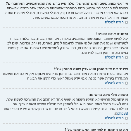
איך אני מונע משם המשתמש שלי מלהופיע ברשימת המשתמשים המחוברים?
בעזרת לוח הבקרה למשתמש, תחת הכותרת “אפשרויות מערכת”,אתה תמצא אפשרות
הסתר את מצבי כמחובר
. הפעל אפשרות זו
כן
ורק מנהלי המערכת, מנהלי פורומים ואתה
עצמך תהיו אלה שיראו אותך מחובר. אתה תספר כמשתמש מוסתר.
חזרה למעלה
הזמנים אינם נכונים!
יכול להיות שהזמן המוצג שונה מהזמנים באזורך. אם זאת הבעיה, בקר בלוח הבקרה
למשתמש ושנה את הזמן על פי אזורך, לדוגמה לונדון, פאריס, ניו יורק, וכדומה. שים לב
ששינוי אזור הזמן, כמו רוב ההגדרות, ניתן אך ורק למשתמשים רשומים. אם אינך רשום
במערכת, זה הזמן הנכון להירשם.
חזרה למעלה
שינתי את אזור הזמן והוא עדין שונה מהזמן שלי!
אם אתה בטוח שהגדרת את אזור הזמן נכון והזמן עדין אינו מכוון כראוי, אז כנראה והשעה
המוגדרת בשרת אינה נכונה. אנא יידע מנהל ראשי כדי לתקן את הבעיה
חזרה למעלה
השפה שלי אינה ברשימה!
או שהמנהל הראשי לא התקין השפה או שאף אחד לא תרגם את המערכת לשפה שלך.
נסה לשאול מנהל ראשי האם הוא יכול להתקין את חבילת השפה שאתה צריך. אם
חבילת השפה אינה קיימת, תרגיש חופשי ליצור תרגום חדש. ניתן למצוא מידע נוסף באתר
®.
phpBB
חזרה למעלה
מה הן התמונות לצד שם המשתמש שלי?