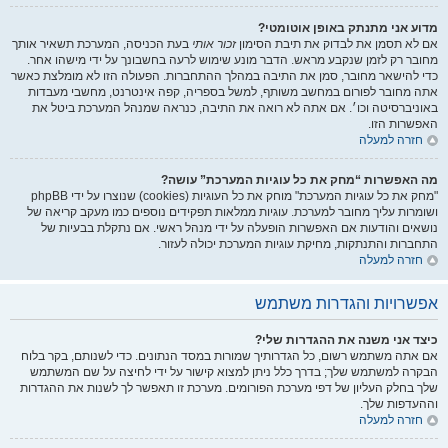
מדוע אני מתנתק באופן אוטומטי?
אם לא תסמן את לבדוק את תיבת הסימון
זכור אותי
בעת הכניסה, המערכת תשאיר אותך
מחובר רק לזמן שנקבע מראש. הדבר מונע שימוש לרעה בחשבונך על ידי מישהו אחר.
כדי להישאר מחובר, סמן את התיבה במהלך ההתחברות. הפעולה הזו לא מומלצת כאשר
אתה מחובר לפורום במחשב משותף, למשל בספריה, קפה אינטרנט, מחשבי מעבדות
באוניברסיטה וכו׳. אם אתה לא רואה את התיבה, כנראה שמנהל המערכת ביטל את
האפשרות הזו.
חזרה למעלה
מה האפשרות “מחק את כל עוגיות המערכת” עושה?
"מחק את כל עוגיות המערכת" מוחק את כל העוגיות (cookies) שנוצרו על ידי phpBB
ושומרות עליך מחובר למערכת. עוגיות ממלאות תפקידים נוספים כמו מעקב קריאה של
נושאים והודעות אם האפשרות הופעלה על ידי מנהל ראשי. אם נתקלת בבעיות של
התחברות והתנתקות, מחיקת עוגיות המערכת יכולה לעזור.
חזרה למעלה
אפשרויות והגדרות משתמש
כיצד אני משנה את ההגדרות שלי?
אם אתה משתמש רשום, כל הגדרותיך שמורות במסד הנתונים. כדי לשנותם, בקר בלוח
הבקרה למשתמש שלך; בדרך כלל ניתן למצוא קישור על ידי לחיצה על שם המשתמש
שלך בחלק העליון של דפי מערכת הפורומים. מערכת זו תאפשר לך לשנות את ההגדרות
וההעדפות שלך.
חזרה למעלה