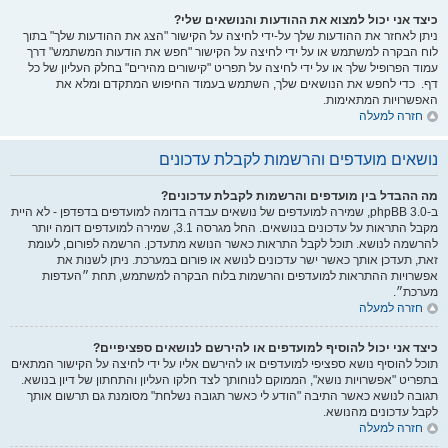
כיצד אני יכול למצוא את ההודעות והנושאים שלי?
ניתן לאחזר את ההודעות שלך על-ידי לחיצה על הקישור "הצג את ההודעות שלך" בתוך
לוח הבקרה למשתמש או על ידי לחיצה על הקישור "חפש את הודעות המשתמש" דרך
עמוד הפרופיל שלך או על ידי לחיצה על תפריט "קישורים מהירים" בחלק העליון של כל
דף. כדי לחפש את הנושאים שלך, השתמש בעמוד החיפוש המתקדם ומלא את
האפשרויות המתאימות.
חזרה למעלה
נושאים מועדפים והרשמות לקבלת עדכונים
מה ההבדל בין מועדפים והרשמות לקבלת עדכונים?
ב-phpBB 3.0, שמירה למועדפים של נושאים עבדה בדומה למועדפים בדפדפן - לא היית
מקבל התראות על עדכונים בנושאים. החל מגרסה 3.1, שמירה למועדפים דומה יותר
להרשמה לנושא. תוכל לקבל התראות כאשר הנושא מתעדכן. הרשמה לפורום, לעומת
זאת, תעדכן אותך כאשר ישר עדכונים לנושא או פורום במערכת. ניתן לשנות את
אפשרויות ההתראות למועדפים והרשמות בלוח הבקרה למשתמש, תחת ״העדפות
מערכת״.
חזרה למעלה
כיצד אני יכול להוסיף למועדפים או להירשם לנושאים ספציפיים?
תוכל להוסיף נושא ספציפי למועדפים או להירשם אליו על ידי לחיצה על הקישור המתאים
בתפריט "אפשרויות נושא", הממוקם לנוחותך לצד חלקו העליון והתחתון של דיון בנושא.
תגובה לנושא כאשר התיבה "הודע לי כאשר תגובה נשלחת" מסומנת גם תרשום אותך
לקבל עדכונים מהנושא.
חזרה למעלה