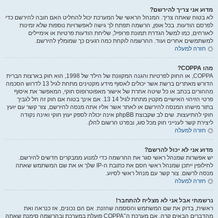
מדוע אני צריך להירשם?
לא בטוח שאתה צריך. המנהל הראשי של המערכת יכול להחליט האם חובה להירשם כדי
לפרסם הודעות. בכל אופן, הרשמה תפתח לך גישה לאפשרויות נוספות שלא זמינות
לאורחים, כמו למשל הגדרת תמונת פרופיל, שליחת הודעות פרטיות או אימיילים
למשתמשים אחרים ועוד. ההרשמה לוקחת כמה רגעים כך שמומלץ להירשם.
חזרה למעלה
מהו COPPA?
COPPA, או החוק לפרטיות והגנה המקוונת של הילד של 1998, הוא חוק בארצות הברית
הדורש מאתרים ברשת אשר יכולים לאסוף מידע מקטינים מתחת לגיל 13 לדרוש הסכמה
מההורים בכתב או כל שיטה אחרת של אישור מאפוטרופוס חוקי, המאפשר את איסוף
פרטי הזיהוי האישיים מקטין מתחת לגיל 14 13. אם אינך בטוח אם חוק זה חל לגביך
בתור מישהו המנסה להירשם או לאתר אשר אליו אתה מנסה להירשם, צור קשר עם יועץ
חוקי להתיעצות. שים לב שקבוצת phpBB אינה יכולה לספק יעוץ חוקי ואינה נקודה
ליצירת קשר לענייני חוק מכל סוג, ובפרט הרשום להלן.
חזרה למעלה
מדוע אני לא יכול להרשם?
יש אפשרות שמנהל ראשי סגר את ההרשמה כדי למנוע ממבקרים חדשים להירשם.
לחילופין ייתכן שמנהל ראשי חסם את כתובת ה-IP שלך או את שם המשתמש שאתה
מנסה לרשום. צור קשר עם מנהל ראשי לסיוע.
חזרה למעלה
נרשמתי אבל אני לא מצליח להתחבר!
ראשית, בדוק את שם המשתמש והססמה שהזנת. אם הם נכונים, אז כנראה ואת
מהדברים הבאים קרה. אם מערכת ה־COPPA פועלת במערכת ובהרשמה סימנת שאתה