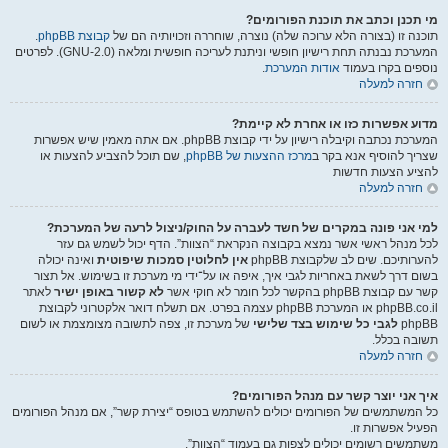
מי תכנן וכתב את תוכנת הפורומים?
תוכנה זו (בצורה הלא ערוכה שלה) נוצרה, שוחררה וזכויותיה הם של
קבוצת phpBB
.
המערכת נבנתה תחת רישיון חופשי וניתנת לעריכה חופשית ומלאה (GNU-2.0). לפרטים
נוספים בקרו בעמוד
אודות המערכת
.
חזרה למעלה
מדוע אפשרות כזו או אחרת לא קיימת?
המערכת נכתבה וקיבלה רישיון על ידי קבוצת phpBB. אם אתה מאמין שיש אפשרות
שצריך להוסיף אנא בקר ב
מרכז ההצעות של phpBB
, שם תוכל להצביע להצעות או
להציע הצעות חדשות
חזרה למעלה
למי אני פונה במקרים של חשד לעברה על החוק/ניצול לרעה של המערכת?
לכל מנהל ראשי אשר נמצא בקבוצה הנקראת “הצוות”. הדף יכול לשמש גם עזר
להערותיכם. שים לב שלקבוצת phpBB
אין לחלוטין סמכות שיפוטית
ואינה יכולה
בשום דרך לשאת באחריות לגבי איך, איפה או על־ידי מי מערכת זו בשימוש. אל תצור
קשר עם קבוצת phpBB בהקשר לכל חומר לא חוקי אשר
לא קשור באופן ישיר
לאתר
phpBB.co.il או המערכת phpBB עצמה בפרט. אם תשלח דואר אלקטרוני לקבוצת
phpBB
לגבי כל שימוש בצד שלישי
של מערכת זו, צפה לתשובה מצומצמת או לשום
תשובה בכלל.
חזרה למעלה
איך אני יוצר קשר עם מנהל הפורומים?
כל המשתמשים של הפורומים יכולים להשתמש בטופס “יצירת קשר”, אם מנהל הפורומים
הפעיל אפשרות זו.
משתמשים רשומים יכולים לצפות גם בעמוד “הצוות”.