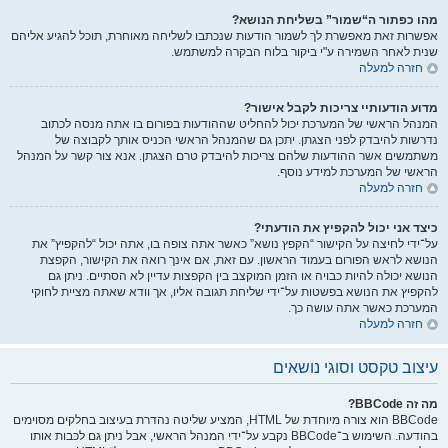
מהו כפתור ה“שמור” בשליחת הנושא?
אפשרות זאת מאפשרת לך לשמור הודעות שנכתבו לשליחה מאוחרת, תוכל להגיע אליהם
שנית לאחר השמירה ע"י ביקור בלוח הבקרה למשתמש.
חזרה למעלה
מדוע הודעותיי צריכות לקבל אישור?
המנהל הראשי של המערכת יכול להחליט שההודעות בפורום בו אתה מנסה לכתוב
נדרשות להיבדק לפני הצגתן. יתכן גם שהמנהל הראשי הכניס אותך לקבוצה של
משתמשים אשר ההודעות שלהם צריכות להיבדק טרם הצגתן. אנא צור קשר על המנהל
הראשי של המערכת למידע נוסף.
חזרה למעלה
כיצד אני יכול להקפיץ את הודעתי?
על־ידי לחיצה על הקישור “הקפץ נושא” כאשר אתה צופה בו, אתה יכול “להקפיץ” את
הנושא לראש הפורום בעמוד הראשון. עם זאת, אם אינך רואה את הקישור, הקפצת
הנושא יכולה להיות כבויה או הזמן המוקצב בין הקפצות עדיין לא הסתיים. ניתן גם
להקפיץ את הנושא בפשטות על־ידי שליחת תגובה אליו, אך וודא שאתה מציית לחוקי
המערכת כאשר אתה עושה כך.
חזרה למעלה
עיצוב טקסט וסוגי נושאים
מה זה BBCode?
BBCode הוא צורה מיוחדת של HTML, המציע שליטה נהדרת בעיצוב בחלקים מסוימים
בהודעה. השימוש ב־BBCode נקבע על־ידי המנהל הראשי, אבל ניתן גם לכבות אותו