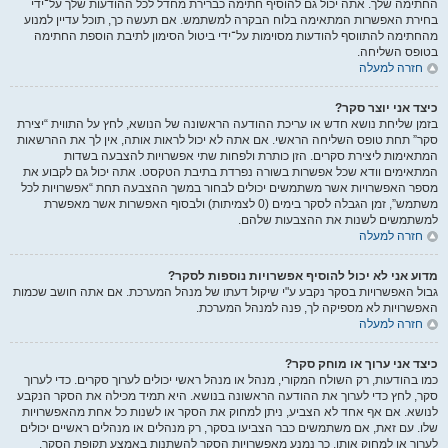
החתימה שלך. אתה יכול גם להוסיף חתימה כברירת מחדל לכל ההודעות שלך על־ידי
בחירת האפשרות המתאימה בלוח הבקרה למשתמש. אם תעשה כך, תוכל עדיין למנוע
מהחתימה להתווסף להודעות מסוימות על־ידי ביטול הסימון לתיבת הוספת החתימה
בטופס השליחה.
חזרה למעלה
כיצד אני יוצר סקר?
בזמן שליחת נושא חדש או עריכת ההודעה הראשונה של הנושא, לחץ על התווית “יצירת
סקר” תחת טופס השליחה הראשי. אם אתה לא יכול לראות אותה, אין לך את ההרשאות
המתאימות ליצירת סקרים. הזן כותרת ולפחות שתי אפשרויות להצבעה בשדות
המתאימים וודא שכל אפשרות בשורה נפרדת בתיבת הטקסט. אתה יכול גם לקבוע את
מספר האפשרויות אשר משתמשים יכולים לבחור במשך ההצבעה תחת “אפשרויות לכל
משתמש”, זמן הגבלה לסקר בימים (0 לצמיתות) ולבסוף האפשרות אשר מאפשרת
למשתמשים לשנות את ההצבעות שלהם.
חזרה למעלה
מדוע אני לא יכול להוסיף אפשרויות נוספות לסקר?
גבול האפשרויות בסקר נקבע ע"י שיקול דעתו של מנהל המערכת. אם אתה חושב שכמות
האפשרויות לא מספיקה לך, פנה למנהל המערכת.
חזרה למעלה
כיצד אני ערוך או מוחק סקר?
כמו בהודעות, רק השולח המקורי, מנהל או מנהל ראשי יכולים לערוך סקרים. כדי לערוך
סקר, לחץ כדי לערוך את ההודעה הראשונה בנושא. היא תמיד מכילה את הסקר הנקבע
לנושא. אם אף אחד לא הצביע, ניתן למחוק את הסקר או לשנות כל אחת מהאפשרויות
שלו. עם זאת, אם משתמשים כבר הצביעו בסקר, רק מנהלים או מנהלים ראשיים יכולים
לערוך או למחוק אותו. כך נמנע מאפשרויות הסקר להשתנות באמצע תקופת הסקר.