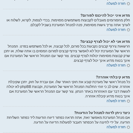
חזרה למעלה
מדוע איני יכול להיכנס לפורום?
חלק מהפורומים מוגבלים לקבוצות משתמשים מסוימות. בכדי לצפות, לקרוא, לשלוח או
לערוך אתה צריך גישות מסוימות, פנה למנהל המערכת בשביל לקבלם.
חזרה למעלה
מדוע אני לא יכול לצרף קבצים?
הרשאות צירוף קבצים נקבעות בכל פורום, לכל קבוצה, או לכל משתמש בפרט. המנהל
הראשי של המערכת יכול לא לאפשר צירוף קבצים לפורום המסוים בו אתה שולח, או יתכן
שרק קבוצות מסוימות יכולות לצרף קבצים. צור קשר עם המנהל הראשי של המערכת אם
אינך בטוח מדוע אינך יכול לצרף קבצים.
חזרה למעלה
מדוע קיבלתי אזהרה?
כל מנהל ראשי של מערכת קובע את חוקי האתר שלו. אם עברת על חוק, יתכן שקיבלת
אזהרה. שים לב כי זוהי החלטת המנהל הראשי של המערכת, וקבוצת phpBB לא יכולה
לעשות דבר עם האזהרות באתר הנתון. צור קשר עם המנהל הראשי של המערכת אם
אינך בטוח מדוע קיבלת אזהרה.
חזרה למעלה
כיצד ניתן לדווח למנהל על הודעות?
אם מנהל המערכת מאפשר זאת, אתה תראה כפתור דיווח הודעות ליד כפתור השליחת
הודעה. על ידי לחיצה על הכפתור תעבור לפעולות הדיווח על הודעה.
חזרה למעלה