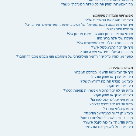
מה האפשרות “מחק את כל עוגיות המערכת” עושה?
אפשרויות והגדרות משתמש
כיצד אני משנה את ההגדרות שלי?
איך אני מונע משם המשתמש שלי מלהופיע ברשימת המשתמשים המחוברים?
הזמנים אינם נכונים!
שינתי את אזור הזמן והוא עדין שונה מהזמן שלי!
השפה שלי אינה ברשימה!
מה הן התמונות לצד שם המשתמש שלי?
איך אני יכול להציג סמל אישי?
מהו הדירוג שלי וכיצד אני משנה אותו?
כאשר אני לוחץ על קישור הדואר האלקטרוני של משתמש הוא מבקש ממני להתחבר?
מערכת השליחה
איך אני יוצר נושא חדש או מפרסם תגובה?
כיצד אני עורך או מוחק הודעה?
כיצד אני מוסיף חתימה להודעות שלי?
כיצד אני יוצר סקר?
מדוע אני לא יכול להוסיף אפשרויות נוספות לסקר?
כיצד אני ערוך או מוחק סקר?
מדוע איני יכול להיכנס לפורום?
מדוע אני לא יכול לצרף קבצים?
מדוע קיבלתי אזהרה?
כיצד ניתן לדווח למנהל על הודעות?
מהו כפתור ה“שמור” בשליחת הנושא?
מדוע הודעותיי צריכות לקבל אישור?
כיצד אני יכול להקפיץ את הודעתי?