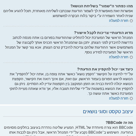
מהו כפתור ה“שמור” בשליחת הנושא?
אפשרות זאת מאפשרת לך לשמור הודעות שנכתבו לשליחה מאוחרת, תוכל להגיע אליהם
שנית לאחר השמירה ע"י ביקור בלוח הבקרה למשתמש.
חזרה למעלה
מדוע הודעותיי צריכות לקבל אישור?
המנהל הראשי של המערכת יכול להחליט שההודעות בפורום בו אתה מנסה לכתוב
נדרשות להיבדק לפני הצגתן. יתכן גם שהמנהל הראשי הכניס אותך לקבוצה של
משתמשים אשר ההודעות שלהם צריכות להיבדק טרם הצגתן. אנא צור קשר על המנהל
הראשי של המערכת למידע נוסף.
חזרה למעלה
כיצד אני יכול להקפיץ את הודעתי?
על־ידי לחיצה על הקישור “הקפץ נושא” כאשר אתה צופה בו, אתה יכול “להקפיץ” את
הנושא לראש הפורום בעמוד הראשון. עם זאת, אם אינך רואה את הקישור, הקפצת
הנושא יכולה להיות כבויה או הזמן המוקצב בין הקפצות עדיין לא הסתיים. ניתן גם
להקפיץ את הנושא בפשטות על־ידי שליחת תגובה אליו, אך וודא שאתה מציית לחוקי
המערכת כאשר אתה עושה כך.
חזרה למעלה
עיצוב טקסט וסוגי נושאים
מה זה BBCode?
BBCode הוא צורה מיוחדת של HTML, המציע שליטה נהדרת בעיצוב בחלקים מסוימים
בהודעה. השימוש ב־BBCode נקבע על־ידי המנהל הראשי, אבל ניתן גם לכבות אותו