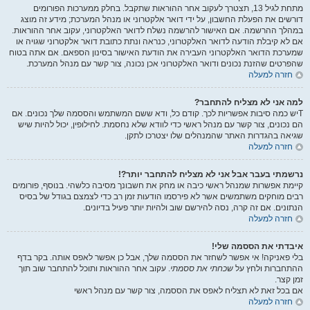
מתחת לגיל 13, תצטרך לעקוב אחר ההוראות שתקבל. בחלק ממערכות הפורומים
דורשים את הפעלת החשבון, על ידי דואר אלקטרוני או מנהל המערכת; מידע זה מוצג
במהלך ההרשמה. אם האישור להרשמה נשלח לדואר האלקטרוני, עקוב אחר ההוראות.
אם לא קיבלת הודעה לדואר האלקטרוני, כנראה ונתת כתובת דואר אלקטרוני שגויה או
שמערכת הדואר האלקטרוני העבירה את הודעת האישור בסינון הספאם. אם אתה בטוח
שהפרטים שהזנת נכונים ודואר האלקטרוני אכן נכונה, צור קשר עם מנהל המערכת.
חזרה למעלה
למה אני לא מצליח להתחבר?
Tיש כמה סיבות אפשריות לכך. קודם כל, ודא ששם המשתמש והססמה שלך נכונים. אם
הם נכונים, צור קשר עם מנהל ראשי כדי לוודא שלא נחסמת. לחילופין, יכול להיות שיש
שגיאה בהגדרות האתר שהמנהלים שלו יצטרכו לתקן.
חזרה למעלה
נרשמתי בעבר אבל אני לא מצליח להתחבר יותר?!
קיימת אפשרות שמנהל ראשי כיבה או מחק את חשבונך מסיבה כלשהי. בנוסף, פורומים
רבים מוחקים משתמשים אשר לא פירסמו הודעות זמן רב כדי לצמצם בגודל של בסיס
הנתונים. אם זה קרה, נסה להירשם שוב ולהיות יותר פעיל בדיונים.
חזרה למעלה
איבדתי את הססמה שלי!
בלי פאניקה! אי אפשר לשחזר את הססמה שלך, אבל כן אפשר לאפס אותה. בקר בדף
ההתחברות ולחץ על
שכחתי את ססמתי
. עקוב אחר ההוראות ותוכל להתחבר שוב תוך
זמן קצר.
אם בכל זאת לא תצליח לאפס את הססמה, צור קשר עם מנהל ראשי
חזרה למעלה