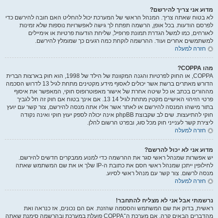
מדוע אני צריך להירשם?
לא בטוח שאתה צריך. המנהל הראשי של המערכת יכול להחליט האם חובה להירשם כדי
לפרסם הודעות. בכל אופן, הרשמה תפתח לך גישה לאפשרויות נוספות שלא זמינות
לאורחים, כמו למשל הגדרת תמונת פרופיל, שליחת הודעות פרטיות או אימיילים
למשתמשים אחרים ועוד. ההרשמה לוקחת כמה רגעים כך שמומלץ להירשם.
חזרה למעלה
מהו COPPA?
COPPA, או החוק לפרטיות והגנה המקוונת של הילד של 1998, הוא חוק בארצות הברית
הדורש מאתרים ברשת אשר יכולים לאסוף מידע מקטינים מתחת לגיל 13 לדרוש הסכמה
מההורים בכתב או כל שיטה אחרת של אישור מאפוטרופוס חוקי, המאפשר את איסוף
פרטי הזיהוי האישיים מקטין מתחת לגיל 14 13. אם אינך בטוח אם חוק זה חל לגביך
בתור מישהו המנסה להירשם או לאתר אשר אליו אתה מנסה להירשם, צור קשר עם יועץ
חוקי להתיעצות. שים לב שקבוצת phpBB אינה יכולה לספק יעוץ חוקי ואינה נקודה
ליצירת קשר לענייני חוק מכל סוג, ובפרט הרשום להלן.
חזרה למעלה
מדוע אני לא יכול להרשם?
יש אפשרות שמנהל ראשי סגר את ההרשמה כדי למנוע ממבקרים חדשים להירשם.
לחילופין ייתכן שמנהל ראשי חסם את כתובת ה-IP שלך או את שם המשתמש שאתה
מנסה לרשום. צור קשר עם מנהל ראשי לסיוע.
חזרה למעלה
נרשמתי אבל אני לא מצליח להתחבר!
ראשית, בדוק את שם המשתמש והססמה שהזנת. אם הם נכונים, אז כנראה ואת
מהדברים הבאים קרה. אם מערכת ה־COPPA פועלת במערכת ובהרשמה סימנת שאתה