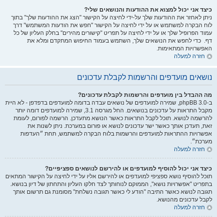
כיצד אני יכול למצוא את ההודעות והנושאים שלי?
ניתן לאחזר את ההודעות שלך על-ידי לחיצה על הקישור "הצג את ההודעות שלך" בתוך
לוח הבקרה למשתמש או על ידי לחיצה על הקישור "חפש את הודעות המשתמש" דרך
עמוד הפרופיל שלך או על ידי לחיצה על תפריט "קישורים מהירים" בחלק העליון של כל
דף. כדי לחפש את הנושאים שלך, השתמש בעמוד החיפוש המתקדם ומלא את
האפשרויות המתאימות.
חזרה למעלה
נושאים מועדפים והרשמות לקבלת עדכונים
מה ההבדל בין מועדפים והרשמות לקבלת עדכונים?
ב-phpBB 3.0, שמירה למועדפים של נושאים עבדה בדומה למועדפים בדפדפן - לא היית
מקבל התראות על עדכונים בנושאים. החל מגרסה 3.1, שמירה למועדפים דומה יותר
להרשמה לנושא. תוכל לקבל התראות כאשר הנושא מתעדכן. הרשמה לפורום, לעומת
זאת, תעדכן אותך כאשר ישר עדכונים לנושא או פורום במערכת. ניתן לשנות את
אפשרויות ההתראות למועדפים והרשמות בלוח הבקרה למשתמש, תחת ״העדפות
מערכת״.
חזרה למעלה
כיצד אני יכול להוסיף למועדפים או להירשם לנושאים ספציפיים?
תוכל להוסיף נושא ספציפי למועדפים או להירשם אליו על ידי לחיצה על הקישור המתאים
בתפריט "אפשרויות נושא", הממוקם לנוחותך לצד חלקו העליון והתחתון של דיון בנושא.
תגובה לנושא כאשר התיבה "הודע לי כאשר תגובה נשלחת" מסומנת גם תרשום אותך
לקבל עדכונים מהנושא.
חזרה למעלה