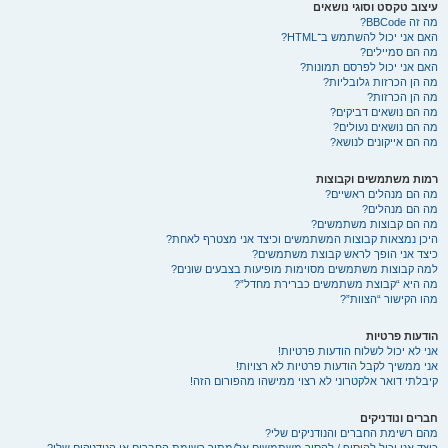
עיצוב טקסט וסוגי נושאים
מה זה BBCode?
האם אני יכול להשתמש ב־HTML?
מה הם סמיילים?
האם אני יכול לפרסם תמונות?
מה הן הכרזות גלובליות?
מה הן הכרזות?
מה הם נושאים דביקים?
מה הם נושאים נעולים?
מה הם אייקונים לנושא?
רמות משתמשים וקבוצות
מה הם מנהלים ראשיים?
מה הם מנהלים?
מה הם קבוצות משתמשים?
היכן נמצאות קבוצות המשתמשים וכיצד אני מצטרף לאחת?
כיצד אני הופך לראש קבוצת משתמשים?
למה קבוצות משתמשים מסוימות מופיעות בצבעים שונים?
מה היא “קבוצת משתמשים כברירת מחדל”?
מהו הקישור “הצוות”?
הודעות פרטיות
אני לא יכול לשלוח הודעות פרטיות!
אני ממשיך לקבל הודעות פרטיות לא רצויות!
קיבלתי דואר אלקטרוני לא רצוי ממישהו מהפורום הזה!
חברים ונודניקים
מהם רשימת החברים והנודניקים שלי?