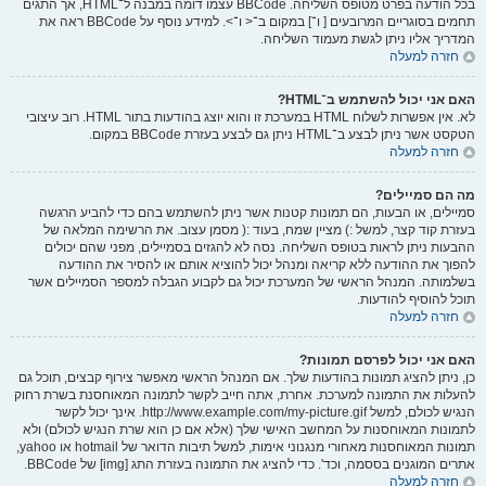
בכל הודעה בפרט מטופס השליחה. BBCode עצמו דומה במבנה ל־HTML, אך התגים
תחמים בסוגריים המרובעים [ ו־] במקום ב־< ו־>. למידע נוסף על BBCode ראה את
המדריך אליו ניתן לגשת מעמוד השליחה.
חזרה למעלה
האם אני יכול להשתמש ב־HTML?
לא. אין אפשרות לשלוח HTML במערכת זו והוא יוצג בהודעות בתור HTML. רוב עיצובי
הטקסט אשר ניתן לבצע ב־HTML ניתן גם לבצע בעזרת BBCode במקום.
חזרה למעלה
מה הם סמיילים?
סמיילים, או הבעות, הם תמונות קטנות אשר ניתן להשתמש בהם כדי להביע הרגשה
בעזרת קוד קצר, למשל :) מציין שמח, בעוד :( מסמן עצוב. את הרשימה המלאה של
ההבעות ניתן לראות בטופס השליחה. נסה לא להגזים בסמיילים, מפני שהם יכולים
להפוך את ההודעה ללא קריאה ומנהל יכול להוציא אותם או להסיר את ההודעה
בשלמותה. המנהל הראשי של המערכת יכול גם לקבוע הגבלה למספר הסמיילים אשר
תוכל להוסיף להודעות.
חזרה למעלה
האם אני יכול לפרסם תמונות?
כן, ניתן להציג תמונות בהודעות שלך. אם המנהל הראשי מאפשר צירוף קבצים, תוכל גם
להעלות את התמונה למערכת. אחרת, אתה חייב לקשר לתמונה המאוחסנת בשרת רחוק
הנגיש לכולם, למשל http://www.example.com/my-picture.gif. אינך יכול לקשר
לתמונות המאוחסנות על המחשב האישי שלך (אלא אם כן הוא שרת הנגיש לכולם) ולא
תמונות המאוחסנות מאחורי מנגנוני אימות, למשל תיבות הדואר של hotmail או yahoo,
אתרים המוגנים בססמה, וכד'. כדי להציג את התמונה בעזרת התג [img] של BBCode.
חזרה למעלה