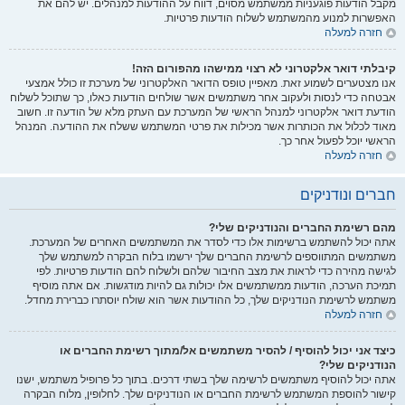
מקבל הודעות פוגעניות ממשתמש מסוים, דווח על ההודעות למנהלים. יש להם את
האפשרות למנוע מהמשתמש לשלוח הודעות פרטיות.
חזרה למעלה
קיבלתי דואר אלקטרוני לא רצוי ממישהו מהפורום הזה!
אנו מצטערים לשמוע זאת. מאפיין טופס הדואר האלקטרוני של מערכת זו כולל אמצעי
אבטחה כדי לנסות ולעקוב אחר משתמשים אשר שולחים הודעות כאלו, כך שתוכל לשלוח
הודעת דואר אלקטרוני למנהל הראשי של המערכת עם העתק מלא של הודעה זו. חשוב
מאוד לכלול את הכותרות אשר מכילות את פרטי המשתמש ששלח את ההודעה. המנהל
הראשי יוכל לפעול אחר כך.
חזרה למעלה
חברים ונודניקים
מהם רשימת החברים והנודניקים שלי?
אתה יכול להשתמש ברשימות אלו כדי לסדר את המשתמשים האחרים של המערכת.
משתמשים המתווספים לרשימת החברים שלך ירשמו בלוח הבקרה למשתמש שלך
לגישה מהירה כדי לראות את מצב החיבור שלהם ולשלוח להם הודעות פרטיות. לפי
תמיכת הערכה, הודעות ממשתמשים אלו יכולות גם להיות מודגשות. אם אתה מוסיף
משתמש לרשימת הנודניקים שלך, כל ההודעות אשר הוא שולח יוסתרו כברירת מחדל.
חזרה למעלה
כיצד אני יכול להוסיף / להסיר משתמשים אל/מתוך רשימת החברים או
הנודניקים שלי?
אתה יכול להוסיף משתמשים לרשימה שלך בשתי דרכים. בתוך כל פרופיל משתמש, ישנו
קישור להוספת המשתמש לרשימת החברים או הנודניקים שלך. לחלופין, מלוח הבקרה