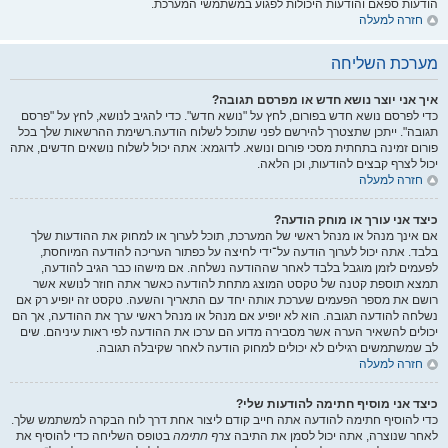
הודעות ספאם והודעות היכולות לפגוע במשתמשי המערכת.
חזרה למעלה
מערכת השליחה
איך אני יוצר נושא חדש או מפרסם תגובה?
כדי לפרסם נושא חדש בפורום, לחץ על "נושא חדש". כדי להגיב לנושא, לחץ על "פרסם
תגובה". ייתכן שתצטרך להירשם לפני שתוכל לשלוח הודעה.רשימת ההרשאות שלך בכל
פורום זמינה בתחתית מסכי פורום ונושא. לדוגמא: אתה יכול לשלוח נושאים חדשים, אתה
יכול לצרף קבצים להודעות, וכן הלאה.
חזרה למעלה
כיצד אני עורך או מוחק הודעה?
אם אינך מנהל או מנהל ראשי של המערכת, תוכל לערוך או למחוק את ההודעות שלך
בלבד. אתה יכול לערוך הודעה על־ידי לחיצה על כפתור העריכה להודעה המיוחסת,
לפעמים לזמן מוגבל בלבד לאחר שההודעה נשלחה. אם מישהו כבר הגיב להודעה,
תמצא תוספת קטנה של טקסט המוצג מתחת להודעה כאשר אתה חוזר לנושא אשר
רושם את מספר הפעמים שערכת אותה יחד עם התאריך והשעה. טקסט זה יופיע רק אם
נשלחה להודעה תגובה. הוא לא יופיע אם מנהל או מנהל ראשי ערך את ההודעה, אך הם
יכולים להשאיר הערה אשר מסבירה מדוע הם ערכו את ההודעה לפי ראות עיניהם. שים
לב שמשתמשים רגילים לא יכולים למחוק הודעה לאחר שקיבלה תגובה.
חזרה למעלה
כיצד אני מוסיף חתימה להודעות שלי?
כדי להוסיף חתימה להודעה אתה חייב קודם ליצור אחת דרך לוח הבקרה למשתמש שלך.
לאחר שנוצרה, אתה יכול לסמן את התיבה
צרף חתימה
בטופס השליחה כדי להוסיף את