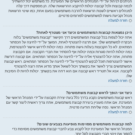
הניתנים לניהול על־ידי המנהלים הראשיים של המערכת. כל משתמש יכול להשתייך
לכמה קבוצות ולכל קבוצה יכולות להיקבע ההרשאות שלה. הן מספקות דרך קלה
למנהלים ראשיים לשנות הרשאות להרבה משתמשים בפעם אחת, כמו שינוי הרשאות
מנהל וקביעת גישות למשתמשים לפורומים פרטיים.
חזרה למעלה
היכן נמצאות קבוצות המשתמשים וכיצד אני מצטרף לאחת?
אתה יכול לצפות בכל קבוצות המשתמשים דרך הקישור “קבוצות משתמשים” בלוח
הבקרה למשתמש שלך. אם תרצה להצטרף לאחת, המשך על־ידי לחיצה על הכפתור
המתאים. לא כל הקבוצות בעלות גישה פתוחה. כמה יכולות לדרוש אישור להצטרפות,
כמה יכולות להיות סגורות וכמה יכולות אף להסתיר את חברי הקבוצה. אם הקבוצה
פתוחה, אתה יכול להצטרף אליה על־ידי לחיצה על הכפתור המתאים. אם קבוצה דורשת
אישור להצטרפות תוכל לבקש להצטרף על־ידי לחיצה על הכפתור המתאים. ראש קבוצת
המשתמשים צריך לאשר את בקשתך ויכול לשאול אותך מדוע אתה רוצה להצטרף
לקבוצה. אנא אל תטריד ראש קבוצה אם הוא דחה את בקשתך. יכולות להיות לו הסיבות
שלו.
חזרה למעלה
כיצד אני הופך לראש קבוצת משתמשים?
ראש קבוצת משתמשים נקבע בדרך כלל בעת יצירת הקבוצה על־ידי המנהל הראשי של
המערכת. אם אתה מעוניין ביצירת קבוצת משתמשים, אתה צריך ראשית ליצור קשר עם
המנהל הראשי. נסה שליחת הודעה פרטית.
חזרה למעלה
למה קבוצות משתמשים מסוימות מופיעות בצבעים שונים?
המנהל הראשי של המערכת יכול לקבוע צבע לחברי קבוצת משתמשים מסוימת כדי
להפוך את זיהוי חברי הקבוצה לקל יותר.