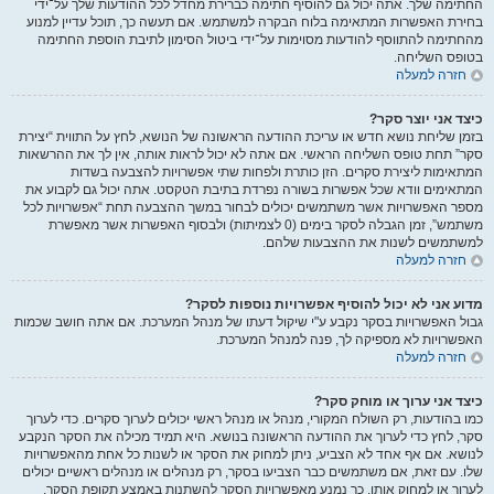
החתימה שלך. אתה יכול גם להוסיף חתימה כברירת מחדל לכל ההודעות שלך על־ידי
בחירת האפשרות המתאימה בלוח הבקרה למשתמש. אם תעשה כך, תוכל עדיין למנוע
מהחתימה להתווסף להודעות מסוימות על־ידי ביטול הסימון לתיבת הוספת החתימה
בטופס השליחה.
חזרה למעלה
כיצד אני יוצר סקר?
בזמן שליחת נושא חדש או עריכת ההודעה הראשונה של הנושא, לחץ על התווית “יצירת
סקר” תחת טופס השליחה הראשי. אם אתה לא יכול לראות אותה, אין לך את ההרשאות
המתאימות ליצירת סקרים. הזן כותרת ולפחות שתי אפשרויות להצבעה בשדות
המתאימים וודא שכל אפשרות בשורה נפרדת בתיבת הטקסט. אתה יכול גם לקבוע את
מספר האפשרויות אשר משתמשים יכולים לבחור במשך ההצבעה תחת “אפשרויות לכל
משתמש”, זמן הגבלה לסקר בימים (0 לצמיתות) ולבסוף האפשרות אשר מאפשרת
למשתמשים לשנות את ההצבעות שלהם.
חזרה למעלה
מדוע אני לא יכול להוסיף אפשרויות נוספות לסקר?
גבול האפשרויות בסקר נקבע ע"י שיקול דעתו של מנהל המערכת. אם אתה חושב שכמות
האפשרויות לא מספיקה לך, פנה למנהל המערכת.
חזרה למעלה
כיצד אני ערוך או מוחק סקר?
כמו בהודעות, רק השולח המקורי, מנהל או מנהל ראשי יכולים לערוך סקרים. כדי לערוך
סקר, לחץ כדי לערוך את ההודעה הראשונה בנושא. היא תמיד מכילה את הסקר הנקבע
לנושא. אם אף אחד לא הצביע, ניתן למחוק את הסקר או לשנות כל אחת מהאפשרויות
שלו. עם זאת, אם משתמשים כבר הצביעו בסקר, רק מנהלים או מנהלים ראשיים יכולים
לערוך או למחוק אותו. כך נמנע מאפשרויות הסקר להשתנות באמצע תקופת הסקר.