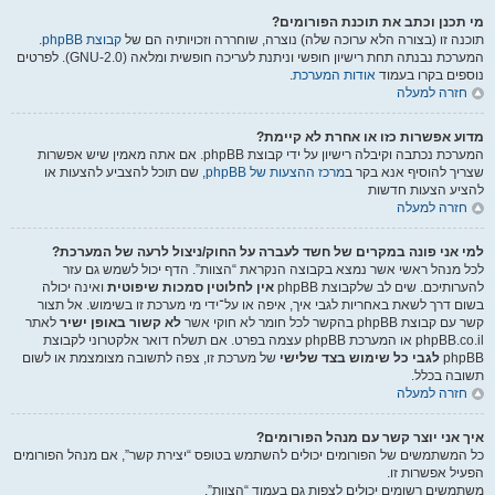
מי תכנן וכתב את תוכנת הפורומים?
תוכנה זו (בצורה הלא ערוכה שלה) נוצרה, שוחררה וזכויותיה הם של
קבוצת phpBB
.
המערכת נבנתה תחת רישיון חופשי וניתנת לעריכה חופשית ומלאה (GNU-2.0). לפרטים
נוספים בקרו בעמוד
אודות המערכת
.
חזרה למעלה
מדוע אפשרות כזו או אחרת לא קיימת?
המערכת נכתבה וקיבלה רישיון על ידי קבוצת phpBB. אם אתה מאמין שיש אפשרות
שצריך להוסיף אנא בקר ב
מרכז ההצעות של phpBB
, שם תוכל להצביע להצעות או
להציע הצעות חדשות
חזרה למעלה
למי אני פונה במקרים של חשד לעברה על החוק/ניצול לרעה של המערכת?
לכל מנהל ראשי אשר נמצא בקבוצה הנקראת “הצוות”. הדף יכול לשמש גם עזר
להערותיכם. שים לב שלקבוצת phpBB
אין לחלוטין סמכות שיפוטית
ואינה יכולה
בשום דרך לשאת באחריות לגבי איך, איפה או על־ידי מי מערכת זו בשימוש. אל תצור
קשר עם קבוצת phpBB בהקשר לכל חומר לא חוקי אשר
לא קשור באופן ישיר
לאתר
phpBB.co.il או המערכת phpBB עצמה בפרט. אם תשלח דואר אלקטרוני לקבוצת
phpBB
לגבי כל שימוש בצד שלישי
של מערכת זו, צפה לתשובה מצומצמת או לשום
תשובה בכלל.
חזרה למעלה
איך אני יוצר קשר עם מנהל הפורומים?
כל המשתמשים של הפורומים יכולים להשתמש בטופס “יצירת קשר”, אם מנהל הפורומים
הפעיל אפשרות זו.
משתמשים רשומים יכולים לצפות גם בעמוד “הצוות”.