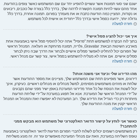
ישנם שני סוגי תמונות אשר עשויים להופיע יחד עם שם המשתמש כאשר צופים בהודעות.
אחד מהם עשוי להיות תמונה הקשורה לדרגה שלך, בדרך כלל בצורה של כוכבים, ריבועים
או נקודות, המציין כמה הודעות כתבת או את מעמדך בפורום. תמונה אחרת, בדרך כלל
גדולה יותר, ידועה כסמל אישי ובדרך כלל ייחודית או אישית לכל משתמש.
חזרה למעלה
איך אני יכול להציג סמל אישי?
בתוך לוח הבקרה למשתמש תחת "פרופיל" אתה יכול להוסיף סמל אישי באמצעות אחת
מארבע השיטות הבאות: Gravatar, גלריה, תמונה מרוחקת או העלאה. המנהל הראשי
של הפורום יכול להחליט לאפשר סמלים אישיים ולבחור את הדרך שבה ניתן לבחור
סמלים אישיים. אם אתה לא מצליח להשתמש בסמל אישי, צור קשר עם מנהל ראשי.
חזרה למעלה
מהו הדירוג שלי וכיצד אני משנה אותו?
דירוגים, אשר מופיעים תחת שם המשתמש שלך, מציינים את מספר ההודעות אשר
שלחת או מזהים משתמשים מסוימים, למשל מנהלים או מנהלים ראשיים. כעיקרון, אינך
יכול לשנות את הנוסח של כל אחד מדירוגי המערכת באופן ישיר מפני שהם נקבעים
על־ידי המנהל הראשי של המערכת. אנא אל תפגע במערכת על־ידי שליחת הודעות
מיותרות רק כדי הגדיל את הדירוג שלך. רוב המערכות לא יאפשרו זאת והמנהל או המנהל
הראשי יקטין את מונה ההודעות שלך.
חזרה למעלה
כאשר אני לוחץ על קישור הדואר האלקטרוני של משתמש הוא מבקש ממני
להתחבר?
רק משתמשים רשומים יכולים לשלוח לחברי הפורום הודעות לדואר האלקטרוני באמצעות
טופס השליחה במערכת, וזאת עם מנהלי המערכת מאפשרים עזר זה. זה מונע משליחת