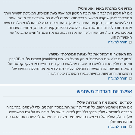
מדוע אני מתנתק באופן אוטומטי?
אם לא תסמן את לבדוק את תיבת הסימון
זכור אותי
בעת הכניסה, המערכת תשאיר אותך
מחובר רק לזמן שנקבע מראש. הדבר מונע שימוש לרעה בחשבונך על ידי מישהו אחר.
כדי להישאר מחובר, סמן את התיבה במהלך ההתחברות. הפעולה הזו לא מומלצת כאשר
אתה מחובר לפורום במחשב משותף, למשל בספריה, קפה אינטרנט, מחשבי מעבדות
באוניברסיטה וכו׳. אם אתה לא רואה את התיבה, כנראה שמנהל המערכת ביטל את
האפשרות הזו.
חזרה למעלה
מה האפשרות “מחק את כל עוגיות המערכת” עושה?
"מחק את כל עוגיות המערכת" מוחק את כל העוגיות (cookies) שנוצרו על ידי phpBB
ושומרות עליך מחובר למערכת. עוגיות ממלאות תפקידים נוספים כמו מעקב קריאה של
נושאים והודעות אם האפשרות הופעלה על ידי מנהל ראשי. אם נתקלת בבעיות של
התחברות והתנתקות, מחיקת עוגיות המערכת יכולה לעזור.
חזרה למעלה
אפשרויות והגדרות משתמש
כיצד אני משנה את ההגדרות שלי?
אם אתה משתמש רשום, כל הגדרותיך שמורות במסד הנתונים. כדי לשנותם, בקר בלוח
הבקרה למשתמש שלך; בדרך כלל ניתן למצוא קישור על ידי לחיצה על שם המשתמש
שלך בחלק העליון של דפי מערכת הפורומים. מערכת זו תאפשר לך לשנות את ההגדרות
וההעדפות שלך.
חזרה למעלה