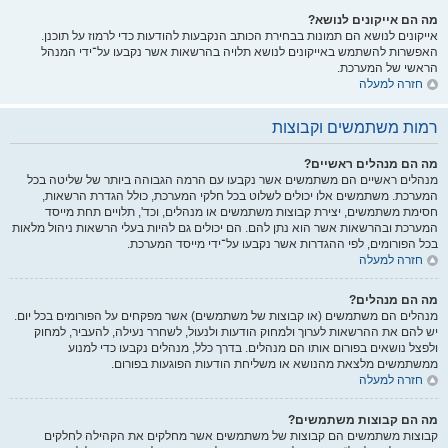
מה הם אייקונים לנושא?
אייקונים לנושא הם תמונות בבחירת הכותב הנקבעות להודעות כדי לרמוז על תוכנן.
האפשרות להשתמש באייקונים לנושא תלויה בהרשאות אשר נקבעו על־ידי המנהל
הראשי של המערכת.
חזרה למעלה
רמות משתמשים וקבוצות
מה הם מנהלים ראשיים?
מנהלים ראשיים הם משתמשים אשר נקבעו עם הרמה הגבוהה ביותר של שליטה בכל
המערכת. משתמשים אלו יכולים לשלוט בכל חלקי המערכת, כולל הגדרת הרשאות,
חסימת משתמשים, יצירת קבוצות משתמשים או מנהלים, וכד', תלויים תחת מייסד
המערכת ובהרשאות אשר הוא נתן להם. הם יכולים גם להיות בעלי הרשאות ניהול מלאות
בכל הפורומים, לפי ההגדרות אשר נקבעו על־ידי מייסד המערכת.
חזרה למעלה
מה הם מנהלים?
מנהלים הם משתמשים (או קבוצות של משתמשים) אשר מפקחים על הפורומים בכל יום.
יש להם את ההרשאות לערוך ולמחוק הודעות ולנעול, לשחרר נעילה, להעביר, למחוק
ולפצל נושאים בפורום אותו הם מנהלים. בדרך כלל, מנהלים נקבעו כדי למנוע
ממשתמשים מלצאת מהנושא או משליחת הודעות הפוגעות בפורום.
חזרה למעלה
מה הם קבוצות משתמשים?
קבוצות משתמשים הם קבוצות של משתמשים אשר מחלקים את הקהילה לחלקים