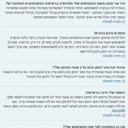
איך אני מונע משם המשתמש שלי מלהופיע ברשימת המשתמשים המחוברים?
בעזרת לוח הבקרה למשתמש, תחת הכותרת “אפשרויות מערכת”,אתה תמצא אפשרות
הסתר את מצבי כמחובר
. הפעל אפשרות זו
כן
ורק מנהלי המערכת, מנהלי פורומים ואתה
עצמך תהיו אלה שיראו אותך מחובר. אתה תספר כמשתמש מוסתר.
חזרה למעלה
הזמנים אינם נכונים!
יכול להיות שהזמן המוצג שונה מהזמנים באזורך. אם זאת הבעיה, בקר בלוח הבקרה
למשתמש ושנה את הזמן על פי אזורך, לדוגמה לונדון, פאריס, ניו יורק, וכדומה. שים לב
ששינוי אזור הזמן, כמו רוב ההגדרות, ניתן אך ורק למשתמשים רשומים. אם אינך רשום
במערכת, זה הזמן הנכון להירשם.
חזרה למעלה
שינתי את אזור הזמן והוא עדין שונה מהזמן שלי!
אם אתה בטוח שהגדרת את אזור הזמן נכון והזמן עדין אינו מכוון כראוי, אז כנראה והשעה
המוגדרת בשרת אינה נכונה. אנא יידע מנהל ראשי כדי לתקן את הבעיה
חזרה למעלה
השפה שלי אינה ברשימה!
או שהמנהל הראשי לא התקין השפה או שאף אחד לא תרגם את המערכת לשפה שלך.
נסה לשאול מנהל ראשי האם הוא יכול להתקין את חבילת השפה שאתה צריך. אם
חבילת השפה אינה קיימת, תרגיש חופשי ליצור תרגום חדש. ניתן למצוא מידע נוסף באתר
®.
phpBB
חזרה למעלה
מה הן התמונות לצד שם המשתמש שלי?