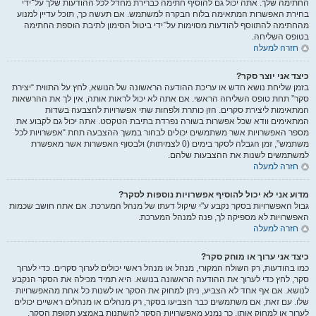
החתימה שלך. אתה יכול גם להוסיף חתימה כברירת מחדל לכל ההודעות שלך על־ידי
בחירת האפשרות המתאימה בלוח הבקרה למשתמש. אם תעשה כך, תוכל עדיין למנוע
מהחתימה להתווסף להודעות מסוימות על־ידי ביטול הסימון לתיבת הוספת החתימה
בטופס השליחה.
חזרה למעלה
כיצד אני יוצר סקר?
בזמן שליחת נושא חדש או עריכת ההודעה הראשונה של הנושא, לחץ על התווית “יצירת
סקר” תחת טופס השליחה הראשי. אם אתה לא יכול לראות אותה, אין לך את ההרשאות
המתאימות ליצירת סקרים. הזן כותרת ולפחות שתי אפשרויות להצבעה בשדות
המתאימים וודא שכל אפשרות בשורה נפרדת בתיבת הטקסט. אתה יכול גם לקבוע את
מספר האפשרויות אשר משתמשים יכולים לבחור במשך ההצבעה תחת “אפשרויות לכל
משתמש”, זמן הגבלה לסקר בימים (0 לצמיתות) ולבסוף האפשרות אשר מאפשרת
למשתמשים לשנות את ההצבעות שלהם.
חזרה למעלה
מדוע אני לא יכול להוסיף אפשרויות נוספות לסקר?
גבול האפשרויות בסקר נקבע ע"י שיקול דעתו של מנהל המערכת. אם אתה חושב שכמות
האפשרויות לא מספיקה לך, פנה למנהל המערכת.
חזרה למעלה
כיצד אני ערוך או מוחק סקר?
כמו בהודעות, רק השולח המקורי, מנהל או מנהל ראשי יכולים לערוך סקרים. כדי לערוך
סקר, לחץ כדי לערוך את ההודעה הראשונה בנושא. היא תמיד מכילה את הסקר הנקבע
לנושא. אם אף אחד לא הצביע, ניתן למחוק את הסקר או לשנות כל אחת מהאפשרויות
שלו. עם זאת, אם משתמשים כבר הצביעו בסקר, רק מנהלים או מנהלים ראשיים יכולים
לערוך או למחוק אותו. כך נמנע מאפשרויות הסקר להשתנות באמצע תקופת הסקר.