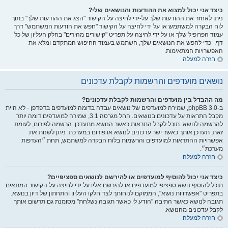
כיצד אני יכול למצוא את ההודעות והנושאים שלי?
ניתן לאחזר את ההודעות שלך על-ידי לחיצה על הקישור "הצג את ההודעות שלך" בתוך
לוח הבקרה למשתמש או על ידי לחיצה על הקישור "חפש את הודעות המשתמש" דרך
עמוד הפרופיל שלך או על ידי לחיצה על תפריט "קישורים מהירים" בחלק העליון של כל
דף. כדי לחפש את הנושאים שלך, השתמש בעמוד החיפוש המתקדם ומלא את
האפשרויות המתאימות.
חזרה למעלה
נושאים מועדפים והרשמות לקבלת עדכונים
מה ההבדל בין מועדפים והרשמות לקבלת עדכונים?
ב-phpBB 3.0, שמירה למועדפים של נושאים עבדה בדומה למועדפים בדפדפן - לא היית
מקבל התראות על עדכונים בנושאים. החל מגרסה 3.1, שמירה למועדפים דומה יותר
להרשמה לנושא. תוכל לקבל התראות כאשר הנושא מתעדכן. הרשמה לפורום, לעומת
זאת, תעדכן אותך כאשר ישר עדכונים לנושא או פורום במערכת. ניתן לשנות את
אפשרויות ההתראות למועדפים והרשמות בלוח הבקרה למשתמש, תחת ״העדפות
מערכת״.
חזרה למעלה
כיצד אני יכול להוסיף למועדפים או להירשם לנושאים ספציפיים?
תוכל להוסיף נושא ספציפי למועדפים או להירשם אליו על ידי לחיצה על הקישור המתאים
בתפריט "אפשרויות נושא", הממוקם לנוחותך לצד חלקו העליון והתחתון של דיון בנושא.
תגובה לנושא כאשר התיבה "הודע לי כאשר תגובה נשלחת" מסומנת גם תרשום אותך
לקבל עדכונים מהנושא.
חזרה למעלה