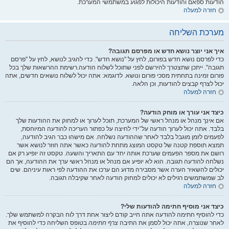
הודעות ספאם והודעות היכולות לפגוע במשתמשי המערכת.
חזרה למעלה
מערכת השליחה
איך אני יוצר נושא חדש או מפרסם תגובה?
כדי לפרסם נושא חדש בפורום, לחץ על "נושא חדש". כדי להגיב לנושא, לחץ על "פרסם
תגובה". ייתכן שתצטרך להירשם לפני שתוכל לשלוח הודעה.רשימת ההרשאות שלך בכל
פורום זמינה בתחתית מסכי פורום ונושא. לדוגמא: אתה יכול לשלוח נושאים חדשים, אתה
יכול לצרף קבצים להודעות, וכן הלאה.
חזרה למעלה
כיצד אני עורך או מוחק הודעה?
אם אינך מנהל או מנהל ראשי של המערכת, תוכל לערוך או למחוק את ההודעות שלך
בלבד. אתה יכול לערוך הודעה על־ידי לחיצה על כפתור העריכה להודעה המיוחסת,
לפעמים לזמן מוגבל בלבד לאחר שההודעה נשלחה. אם מישהו כבר הגיב להודעה,
תמצא תוספת קטנה של טקסט המוצג מתחת להודעה כאשר אתה חוזר לנושא אשר
רושם את מספר הפעמים שערכת אותה יחד עם התאריך והשעה. טקסט זה יופיע רק אם
נשלחה להודעה תגובה. הוא לא יופיע אם מנהל או מנהל ראשי ערך את ההודעה, אך הם
יכולים להשאיר הערה אשר מסבירה מדוע הם ערכו את ההודעה לפי ראות עיניהם. שים
לב שמשתמשים רגילים לא יכולים למחוק הודעה לאחר שקיבלה תגובה.
חזרה למעלה
כיצד אני מוסיף חתימה להודעות שלי?
כדי להוסיף חתימה להודעה אתה חייב קודם ליצור אחת דרך לוח הבקרה למשתמש שלך.
לאחר שנוצרה, אתה יכול לסמן את התיבה
צרף חתימה
בטופס השליחה כדי להוסיף את