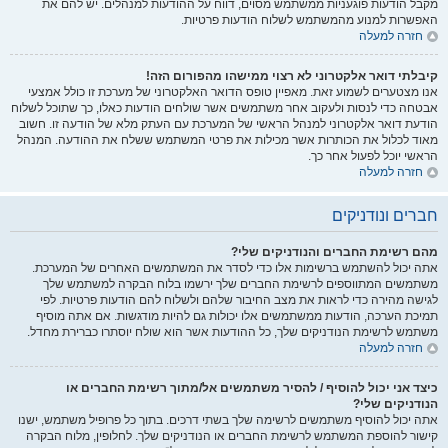
מקבל הודעות פוגעניות ממשתמש מסוים, דווח על ההודעות למנהלים. יש להם את
האפשרות למנוע מהמשתמש לשלוח הודעות פרטיות.
חזרה למעלה
קיבלתי דואר אלקטרוני לא רצוי ממישהו מהפורום הזה!
אנו מצטערים לשמוע זאת. מאפיין טופס הדואר האלקטרוני של מערכת זו כולל אמצעי
אבטחה כדי לנסות ולעקוב אחר משתמשים אשר שולחים הודעות כאלו, כך שתוכל לשלוח
הודעת דואר אלקטרוני למנהל הראשי של המערכת עם העתק מלא של הודעה זו. חשוב
מאוד לכלול את הכותרות אשר מכילות את פרטי המשתמש ששלח את ההודעה. המנהל
הראשי יוכל לפעול אחר כך.
חזרה למעלה
חברים ונודניקים
מהם רשימת החברים והנודניקים שלי?
אתה יכול להשתמש ברשימות אלו כדי לסדר את המשתמשים האחרים של המערכת.
משתמשים המתווספים לרשימת החברים שלך ירשמו בלוח הבקרה למשתמש שלך
לגישה מהירה כדי לראות את מצב החיבור שלהם ולשלוח להם הודעות פרטיות. לפי
תמיכת הערכה, הודעות ממשתמשים אלו יכולות גם להיות מודגשות. אם אתה מוסיף
משתמש לרשימת הנודניקים שלך, כל ההודעות אשר הוא שולח יוסתרו כברירת מחדל.
חזרה למעלה
כיצד אני יכול להוסיף / להסיר משתמשים אל/מתוך רשימת החברים או
הנודניקים שלי?
אתה יכול להוסיף משתמשים לרשימה שלך בשתי דרכים. בתוך כל פרופיל משתמש, ישנו
קישור להוספת המשתמש לרשימת החברים או הנודניקים שלך. לחלופין, מלוח הבקרה