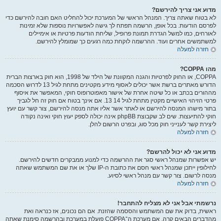
מדוע אני צריך להירשם?
לא בטוח שאתה צריך. המנהל הראשי של המערכת יכול להחליט האם חובה להירשם כדי
לפרסם הודעות. בכל אופן, הרשמה תפתח לך גישה לאפשרויות נוספות שלא זמינות
לאורחים, כמו למשל הגדרת תמונת פרופיל, שליחת הודעות פרטיות או אימיילים
למשתמשים אחרים ועוד. ההרשמה לוקחת כמה רגעים כך שמומלץ להירשם.
חזרה למעלה
מהו COPPA?
COPPA, או החוק לפרטיות והגנה המקוונת של הילד של 1998, הוא חוק בארצות הברית
הדורש מאתרים ברשת אשר יכולים לאסוף מידע מקטינים מתחת לגיל 13 לדרוש הסכמה
מההורים בכתב או כל שיטה אחרת של אישור מאפוטרופוס חוקי, המאפשר את איסוף
פרטי הזיהוי האישיים מקטין מתחת לגיל 14 13. אם אינך בטוח אם חוק זה חל לגביך
בתור מישהו המנסה להירשם או לאתר אשר אליו אתה מנסה להירשם, צור קשר עם יועץ
חוקי להתיעצות. שים לב שקבוצת phpBB אינה יכולה לספק יעוץ חוקי ואינה נקודה
ליצירת קשר לענייני חוק מכל סוג, ובפרט הרשום להלן.
חזרה למעלה
מדוע אני לא יכול להרשם?
יש אפשרות שמנהל ראשי סגר את ההרשמה כדי למנוע ממבקרים חדשים להירשם.
לחילופין ייתכן שמנהל ראשי חסם את כתובת ה-IP שלך או את שם המשתמש שאתה
מנסה לרשום. צור קשר עם מנהל ראשי לסיוע.
חזרה למעלה
נרשמתי אבל אני לא מצליח להתחבר!
ראשית, בדוק את שם המשתמש והססמה שהזנת. אם הם נכונים, אז כנראה ואת
מהדברים הבאים קרה. אם מערכת ה־COPPA פועלת במערכת ובהרשמה סימנת שאתה