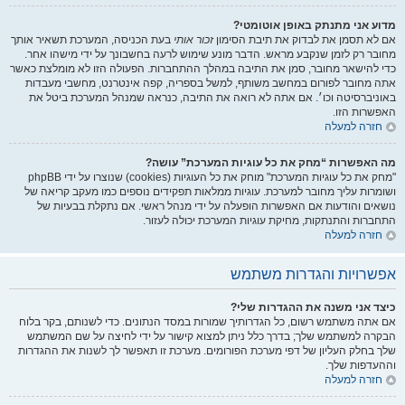
מדוע אני מתנתק באופן אוטומטי?
אם לא תסמן את לבדוק את תיבת הסימון
זכור אותי
בעת הכניסה, המערכת תשאיר אותך
מחובר רק לזמן שנקבע מראש. הדבר מונע שימוש לרעה בחשבונך על ידי מישהו אחר.
כדי להישאר מחובר, סמן את התיבה במהלך ההתחברות. הפעולה הזו לא מומלצת כאשר
אתה מחובר לפורום במחשב משותף, למשל בספריה, קפה אינטרנט, מחשבי מעבדות
באוניברסיטה וכו׳. אם אתה לא רואה את התיבה, כנראה שמנהל המערכת ביטל את
האפשרות הזו.
חזרה למעלה
מה האפשרות “מחק את כל עוגיות המערכת” עושה?
"מחק את כל עוגיות המערכת" מוחק את כל העוגיות (cookies) שנוצרו על ידי phpBB
ושומרות עליך מחובר למערכת. עוגיות ממלאות תפקידים נוספים כמו מעקב קריאה של
נושאים והודעות אם האפשרות הופעלה על ידי מנהל ראשי. אם נתקלת בבעיות של
התחברות והתנתקות, מחיקת עוגיות המערכת יכולה לעזור.
חזרה למעלה
אפשרויות והגדרות משתמש
כיצד אני משנה את ההגדרות שלי?
אם אתה משתמש רשום, כל הגדרותיך שמורות במסד הנתונים. כדי לשנותם, בקר בלוח
הבקרה למשתמש שלך; בדרך כלל ניתן למצוא קישור על ידי לחיצה על שם המשתמש
שלך בחלק העליון של דפי מערכת הפורומים. מערכת זו תאפשר לך לשנות את ההגדרות
וההעדפות שלך.
חזרה למעלה