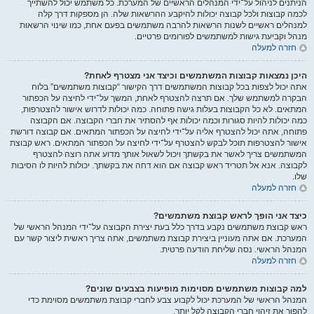
הניתנים לניהול על־ידי המנהלים הראשיים של המערכת. כל משתמש יכול להשתייך
לכמה קבוצות ולכל קבוצה יכולות להיקבע ההרשאות שלה. הן מספקות דרך קלה
למנהלים ראשיים לשנות הרשאות להרבה משתמשים בפעם אחת, כמו שינוי הרשאות
מנהל וקביעת גישות למשתמשים לפורומים פרטיים.
חזרה למעלה
היכן נמצאות קבוצות המשתמשים וכיצד אני מצטרף לאחת?
אתה יכול לצפות בכל קבוצות המשתמשים דרך הקישור “קבוצות משתמשים” בלוח
הבקרה למשתמש שלך. אם תרצה להצטרף לאחת, המשך על־ידי לחיצה על הכפתור
המתאים. לא כל הקבוצות בעלות גישה פתוחה. כמה יכולות לדרוש אישור להצטרפות,
כמה יכולות להיות סגורות וכמה יכולות אף להסתיר את חברי הקבוצה. אם הקבוצה
פתוחה, אתה יכול להצטרף אליה על־ידי לחיצה על הכפתור המתאים. אם קבוצה דורשת
אישור להצטרפות תוכל לבקש להצטרף על־ידי לחיצה על הכפתור המתאים. ראש קבוצת
המשתמשים צריך לאשר את בקשתך ויכול לשאול אותך מדוע אתה רוצה להצטרף
לקבוצה. אנא אל תטריד ראש קבוצה אם הוא דחה את בקשתך. יכולות להיות לו הסיבות
שלו.
חזרה למעלה
כיצד אני הופך לראש קבוצת משתמשים?
ראש קבוצת משתמשים נקבע בדרך כלל בעת יצירת הקבוצה על־ידי המנהל הראשי של
המערכת. אם אתה מעוניין ביצירת קבוצת משתמשים, אתה צריך ראשית ליצור קשר עם
המנהל הראשי. נסה שליחת הודעה פרטית.
חזרה למעלה
למה קבוצות משתמשים מסוימות מופיעות בצבעים שונים?
המנהל הראשי של המערכת יכול לקבוע צבע לחברי קבוצת משתמשים מסוימת כדי
להפוך את זיהוי חברי הקבוצה לקל יותר.