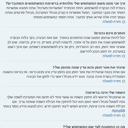
איך אני מונע משם המשתמש שלי מלהופיע ברשימת המשתמשים המחוברים?
בעזרת לוח הבקרה למשתמש, תחת הכותרת “אפשרויות מערכת”,אתה תמצא אפשרות
הסתר את מצבי כמחובר
. הפעל אפשרות זו
כן
ורק מנהלי המערכת, מנהלי פורומים ואתה
עצמך תהיו אלה שיראו אותך מחובר. אתה תספר כמשתמש מוסתר.
חזרה למעלה
הזמנים אינם נכונים!
יכול להיות שהזמן המוצג שונה מהזמנים באזורך. אם זאת הבעיה, בקר בלוח הבקרה
למשתמש ושנה את הזמן על פי אזורך, לדוגמה לונדון, פאריס, ניו יורק, וכדומה. שים לב
ששינוי אזור הזמן, כמו רוב ההגדרות, ניתן אך ורק למשתמשים רשומים. אם אינך רשום
במערכת, זה הזמן הנכון להירשם.
חזרה למעלה
שינתי את אזור הזמן והוא עדין שונה מהזמן שלי!
אם אתה בטוח שהגדרת את אזור הזמן נכון והזמן עדין אינו מכוון כראוי, אז כנראה והשעה
המוגדרת בשרת אינה נכונה. אנא יידע מנהל ראשי כדי לתקן את הבעיה
חזרה למעלה
השפה שלי אינה ברשימה!
או שהמנהל הראשי לא התקין השפה או שאף אחד לא תרגם את המערכת לשפה שלך.
נסה לשאול מנהל ראשי האם הוא יכול להתקין את חבילת השפה שאתה צריך. אם
חבילת השפה אינה קיימת, תרגיש חופשי ליצור תרגום חדש. ניתן למצוא מידע נוסף באתר
®.
phpBB
חזרה למעלה
מה הן התמונות לצד שם המשתמש שלי?