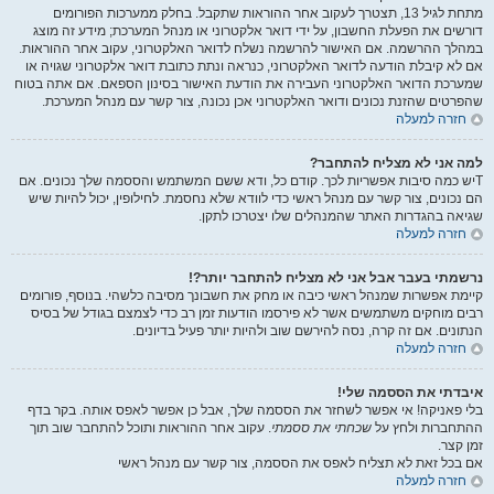
מתחת לגיל 13, תצטרך לעקוב אחר ההוראות שתקבל. בחלק ממערכות הפורומים
דורשים את הפעלת החשבון, על ידי דואר אלקטרוני או מנהל המערכת; מידע זה מוצג
במהלך ההרשמה. אם האישור להרשמה נשלח לדואר האלקטרוני, עקוב אחר ההוראות.
אם לא קיבלת הודעה לדואר האלקטרוני, כנראה ונתת כתובת דואר אלקטרוני שגויה או
שמערכת הדואר האלקטרוני העבירה את הודעת האישור בסינון הספאם. אם אתה בטוח
שהפרטים שהזנת נכונים ודואר האלקטרוני אכן נכונה, צור קשר עם מנהל המערכת.
חזרה למעלה
למה אני לא מצליח להתחבר?
Tיש כמה סיבות אפשריות לכך. קודם כל, ודא ששם המשתמש והססמה שלך נכונים. אם
הם נכונים, צור קשר עם מנהל ראשי כדי לוודא שלא נחסמת. לחילופין, יכול להיות שיש
שגיאה בהגדרות האתר שהמנהלים שלו יצטרכו לתקן.
חזרה למעלה
נרשמתי בעבר אבל אני לא מצליח להתחבר יותר?!
קיימת אפשרות שמנהל ראשי כיבה או מחק את חשבונך מסיבה כלשהי. בנוסף, פורומים
רבים מוחקים משתמשים אשר לא פירסמו הודעות זמן רב כדי לצמצם בגודל של בסיס
הנתונים. אם זה קרה, נסה להירשם שוב ולהיות יותר פעיל בדיונים.
חזרה למעלה
איבדתי את הססמה שלי!
בלי פאניקה! אי אפשר לשחזר את הססמה שלך, אבל כן אפשר לאפס אותה. בקר בדף
ההתחברות ולחץ על
שכחתי את ססמתי
. עקוב אחר ההוראות ותוכל להתחבר שוב תוך
זמן קצר.
אם בכל זאת לא תצליח לאפס את הססמה, צור קשר עם מנהל ראשי
חזרה למעלה