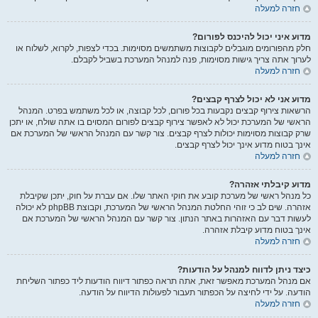
חזרה למעלה
מדוע איני יכול להיכנס לפורום?
חלק מהפורומים מוגבלים לקבוצות משתמשים מסוימות. בכדי לצפות, לקרוא, לשלוח או
לערוך אתה צריך גישות מסוימות, פנה למנהל המערכת בשביל לקבלם.
חזרה למעלה
מדוע אני לא יכול לצרף קבצים?
הרשאות צירוף קבצים נקבעות בכל פורום, לכל קבוצה, או לכל משתמש בפרט. המנהל
הראשי של המערכת יכול לא לאפשר צירוף קבצים לפורום המסוים בו אתה שולח, או יתכן
שרק קבוצות מסוימות יכולות לצרף קבצים. צור קשר עם המנהל הראשי של המערכת אם
אינך בטוח מדוע אינך יכול לצרף קבצים.
חזרה למעלה
מדוע קיבלתי אזהרה?
כל מנהל ראשי של מערכת קובע את חוקי האתר שלו. אם עברת על חוק, יתכן שקיבלת
אזהרה. שים לב כי זוהי החלטת המנהל הראשי של המערכת, וקבוצת phpBB לא יכולה
לעשות דבר עם האזהרות באתר הנתון. צור קשר עם המנהל הראשי של המערכת אם
אינך בטוח מדוע קיבלת אזהרה.
חזרה למעלה
כיצד ניתן לדווח למנהל על הודעות?
אם מנהל המערכת מאפשר זאת, אתה תראה כפתור דיווח הודעות ליד כפתור השליחת
הודעה. על ידי לחיצה על הכפתור תעבור לפעולות הדיווח על הודעה.
חזרה למעלה