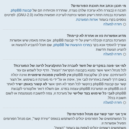
מי תכנן וכתב את תוכנת הפורומים?
תוכנה זו (בצורה הלא ערוכה שלה) נוצרה, שוחררה וזכויותיה הם של
קבוצת phpBB
.
המערכת נבנתה תחת רישיון חופשי וניתנת לעריכה חופשית ומלאה (GNU-2.0). לפרטים
נוספים בקרו בעמוד
אודות המערכת
.
חזרה למעלה
מדוע אפשרות כזו או אחרת לא קיימת?
המערכת נכתבה וקיבלה רישיון על ידי קבוצת phpBB. אם אתה מאמין שיש אפשרות
שצריך להוסיף אנא בקר ב
מרכז ההצעות של phpBB
, שם תוכל להצביע להצעות או
להציע הצעות חדשות
חזרה למעלה
למי אני פונה במקרים של חשד לעברה על החוק/ניצול לרעה של המערכת?
לכל מנהל ראשי אשר נמצא בקבוצה הנקראת “הצוות”. הדף יכול לשמש גם עזר
להערותיכם. שים לב שלקבוצת phpBB
אין לחלוטין סמכות שיפוטית
ואינה יכולה
בשום דרך לשאת באחריות לגבי איך, איפה או על־ידי מי מערכת זו בשימוש. אל תצור
קשר עם קבוצת phpBB בהקשר לכל חומר לא חוקי אשר
לא קשור באופן ישיר
לאתר
phpBB.co.il או המערכת phpBB עצמה בפרט. אם תשלח דואר אלקטרוני לקבוצת
phpBB
לגבי כל שימוש בצד שלישי
של מערכת זו, צפה לתשובה מצומצמת או לשום
תשובה בכלל.
חזרה למעלה
איך אני יוצר קשר עם מנהל הפורומים?
כל המשתמשים של הפורומים יכולים להשתמש בטופס “יצירת קשר”, אם מנהל הפורומים
הפעיל אפשרות זו.
משתמשים רשומים יכולים לצפות גם בעמוד “הצוות”.