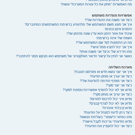
מה האפשרות “מחק את כל עוגיות המערכת” עושה?
אפשרויות והגדרות משתמש
כיצד אני משנה את ההגדרות שלי?
איך אני מונע משם המשתמש שלי מלהופיע ברשימת המשתמשים המחוברים?
הזמנים אינם נכונים!
שינתי את אזור הזמן והוא עדין שונה מהזמן שלי!
השפה שלי אינה ברשימה!
מה הן התמונות לצד שם המשתמש שלי?
איך אני יכול להציג סמל אישי?
מהו הדירוג שלי וכיצד אני משנה אותו?
כאשר אני לוחץ על קישור הדואר האלקטרוני של משתמש הוא מבקש ממני להתחבר?
מערכת השליחה
איך אני יוצר נושא חדש או מפרסם תגובה?
כיצד אני עורך או מוחק הודעה?
כיצד אני מוסיף חתימה להודעות שלי?
כיצד אני יוצר סקר?
מדוע אני לא יכול להוסיף אפשרויות נוספות לסקר?
כיצד אני ערוך או מוחק סקר?
מדוע איני יכול להיכנס לפורום?
מדוע אני לא יכול לצרף קבצים?
מדוע קיבלתי אזהרה?
כיצד ניתן לדווח למנהל על הודעות?
מהו כפתור ה“שמור” בשליחת הנושא?
מדוע הודעותיי צריכות לקבל אישור?
כיצד אני יכול להקפיץ את הודעתי?