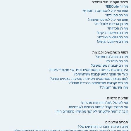
עיצוב טקסט וסוגי נושאים
מה זה BBCode?
האם אני יכול להשתמש ב־HTML?
מה הם סמיילים?
האם אני יכול לפרסם תמונות?
מה הן הכרזות גלובליות?
מה הן הכרזות?
מה הם נושאים דביקים?
מה הם נושאים נעולים?
מה הם אייקונים לנושא?
רמות משתמשים וקבוצות
מה הם מנהלים ראשיים?
מה הם מנהלים?
מה הם קבוצות משתמשים?
היכן נמצאות קבוצות המשתמשים וכיצד אני מצטרף לאחת?
כיצד אני הופך לראש קבוצת משתמשים?
למה קבוצות משתמשים מסוימות מופיעות בצבעים שונים?
מה היא “קבוצת משתמשים כברירת מחדל”?
מהו הקישור “הצוות”?
הודעות פרטיות
אני לא יכול לשלוח הודעות פרטיות!
אני ממשיך לקבל הודעות פרטיות לא רצויות!
קיבלתי דואר אלקטרוני לא רצוי ממישהו מהפורום הזה!
חברים ונודניקים
מהם רשימת החברים והנודניקים שלי?