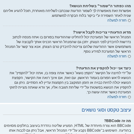
מהו כפתור ה“שמור” בשליחת הנושא?
אפשרות זאת מאפשרת לך לשמור הודעות שנכתבו לשליחה מאוחרת, תוכל להגיע אליהם
שנית לאחר השמירה ע"י ביקור בלוח הבקרה למשתמש.
חזרה למעלה
מדוע הודעותיי צריכות לקבל אישור?
המנהל הראשי של המערכת יכול להחליט שההודעות בפורום בו אתה מנסה לכתוב
נדרשות להיבדק לפני הצגתן. יתכן גם שהמנהל הראשי הכניס אותך לקבוצה של
משתמשים אשר ההודעות שלהם צריכות להיבדק טרם הצגתן. אנא צור קשר על המנהל
הראשי של המערכת למידע נוסף.
חזרה למעלה
כיצד אני יכול להקפיץ את הודעתי?
על־ידי לחיצה על הקישור “הקפץ נושא” כאשר אתה צופה בו, אתה יכול “להקפיץ” את
הנושא לראש הפורום בעמוד הראשון. עם זאת, אם אינך רואה את הקישור, הקפצת
הנושא יכולה להיות כבויה או הזמן המוקצב בין הקפצות עדיין לא הסתיים. ניתן גם
להקפיץ את הנושא בפשטות על־ידי שליחת תגובה אליו, אך וודא שאתה מציית לחוקי
המערכת כאשר אתה עושה כך.
חזרה למעלה
עיצוב טקסט וסוגי נושאים
מה זה BBCode?
BBCode הוא צורה מיוחדת של HTML, המציע שליטה נהדרת בעיצוב בחלקים מסוימים
בהודעה. השימוש ב־BBCode נקבע על־ידי המנהל הראשי, אבל ניתן גם לכבות אותו