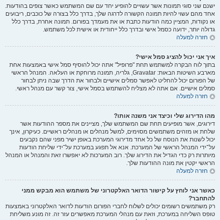
ישנם שני סוגי תמונות אשר עשויים להופיע יחד עם שם המשתמש כאשר צופים בהודעות.
אחד מהם עשוי להיות תמונה הקשורה לדרגה שלך, בדרך כלל בצורה של כוכבים, ריבועים
או נקודות, המציין כמה הודעות כתבת או את מעמדך בפורום. תמונה אחרת, בדרך כלל
גדולה יותר, ידועה כסמל אישי ובדרך כלל ייחודית או אישית לכל משתמש.
חזרה למעלה
איך אני יכול להציג סמל אישי?
בתוך לוח הבקרה למשתמש תחת "פרופיל" אתה יכול להוסיף סמל אישי באמצעות אחת
מארבע השיטות הבאות: Gravatar, גלריה, תמונה מרוחקת או העלאה. המנהל הראשי
של הפורום יכול להחליט לאפשר סמלים אישיים ולבחור את הדרך שבה ניתן לבחור
סמלים אישיים. אם אתה לא מצליח להשתמש בסמל אישי, צור קשר עם מנהל ראשי.
חזרה למעלה
מהו הדירוג שלי וכיצד אני משנה אותו?
דירוגים, אשר מופיעים תחת שם המשתמש שלך, מציינים את מספר ההודעות אשר
שלחת או מזהים משתמשים מסוימים, למשל מנהלים או מנהלים ראשיים. כעיקרון, אינך
יכול לשנות את הנוסח של כל אחד מדירוגי המערכת באופן ישיר מפני שהם נקבעים
על־ידי המנהל הראשי של המערכת. אנא אל תפגע במערכת על־ידי שליחת הודעות
מיותרות רק כדי הגדיל את הדירוג שלך. רוב המערכות לא יאפשרו זאת והמנהל או המנהל
הראשי יקטין את מונה ההודעות שלך.
חזרה למעלה
כאשר אני לוחץ על קישור הדואר האלקטרוני של משתמש הוא מבקש ממני
להתחבר?
רק משתמשים רשומים יכולים לשלוח לחברי הפורום הודעות לדואר האלקטרוני באמצעות
טופס השליחה במערכת, וזאת עם מנהלי המערכת מאפשרים עזר זה. זה מונע משליחת