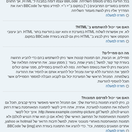
בכל הודעה בפרט מטופס השליחה. BBCode עצמו דומה במבנה ל־HTML, אך התגים
תחמים בסוגריים המרובעים [ ו־] במקום ב־< ו־>. למידע נוסף על BBCode ראה את
המדריך אליו ניתן לגשת מעמוד השליחה.
חזרה למעלה
האם אני יכול להשתמש ב־HTML?
לא. אין אפשרות לשלוח HTML במערכת זו והוא יוצג בהודעות בתור HTML. רוב עיצובי
הטקסט אשר ניתן לבצע ב־HTML ניתן גם לבצע בעזרת BBCode במקום.
חזרה למעלה
מה הם סמיילים?
סמיילים, או הבעות, הם תמונות קטנות אשר ניתן להשתמש בהם כדי להביע הרגשה
בעזרת קוד קצר, למשל :) מציין שמח, בעוד :( מסמן עצוב. את הרשימה המלאה של
ההבעות ניתן לראות בטופס השליחה. נסה לא להגזים בסמיילים, מפני שהם יכולים
להפוך את ההודעה ללא קריאה ומנהל יכול להוציא אותם או להסיר את ההודעה
בשלמותה. המנהל הראשי של המערכת יכול גם לקבוע הגבלה למספר הסמיילים אשר
תוכל להוסיף להודעות.
חזרה למעלה
האם אני יכול לפרסם תמונות?
כן, ניתן להציג תמונות בהודעות שלך. אם המנהל הראשי מאפשר צירוף קבצים, תוכל גם
להעלות את התמונה למערכת. אחרת, אתה חייב לקשר לתמונה המאוחסנת בשרת רחוק
הנגיש לכולם, למשל http://www.example.com/my-picture.gif. אינך יכול לקשר
לתמונות המאוחסנות על המחשב האישי שלך (אלא אם כן הוא שרת הנגיש לכולם) ולא
תמונות המאוחסנות מאחורי מנגנוני אימות, למשל תיבות הדואר של hotmail או yahoo,
אתרים המוגנים בססמה, וכד'. כדי להציג את התמונה בעזרת התג [img] של BBCode.
חזרה למעלה