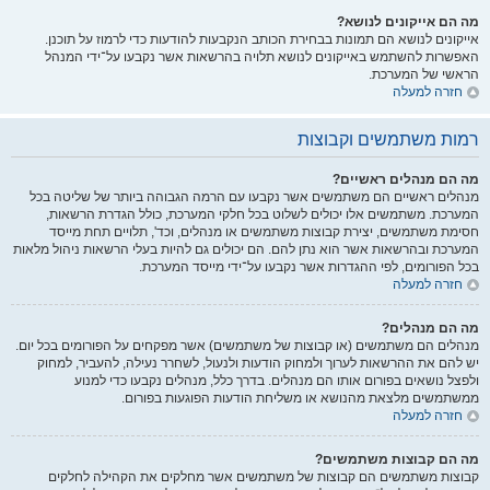
מה הם אייקונים לנושא?
אייקונים לנושא הם תמונות בבחירת הכותב הנקבעות להודעות כדי לרמוז על תוכנן.
האפשרות להשתמש באייקונים לנושא תלויה בהרשאות אשר נקבעו על־ידי המנהל
הראשי של המערכת.
חזרה למעלה
רמות משתמשים וקבוצות
מה הם מנהלים ראשיים?
מנהלים ראשיים הם משתמשים אשר נקבעו עם הרמה הגבוהה ביותר של שליטה בכל
המערכת. משתמשים אלו יכולים לשלוט בכל חלקי המערכת, כולל הגדרת הרשאות,
חסימת משתמשים, יצירת קבוצות משתמשים או מנהלים, וכד', תלויים תחת מייסד
המערכת ובהרשאות אשר הוא נתן להם. הם יכולים גם להיות בעלי הרשאות ניהול מלאות
בכל הפורומים, לפי ההגדרות אשר נקבעו על־ידי מייסד המערכת.
חזרה למעלה
מה הם מנהלים?
מנהלים הם משתמשים (או קבוצות של משתמשים) אשר מפקחים על הפורומים בכל יום.
יש להם את ההרשאות לערוך ולמחוק הודעות ולנעול, לשחרר נעילה, להעביר, למחוק
ולפצל נושאים בפורום אותו הם מנהלים. בדרך כלל, מנהלים נקבעו כדי למנוע
ממשתמשים מלצאת מהנושא או משליחת הודעות הפוגעות בפורום.
חזרה למעלה
מה הם קבוצות משתמשים?
קבוצות משתמשים הם קבוצות של משתמשים אשר מחלקים את הקהילה לחלקים