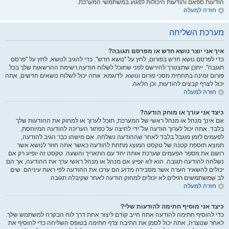
הודעות ספאם והודעות היכולות לפגוע במשתמשי המערכת.
חזרה למעלה
מערכת השליחה
איך אני יוצר נושא חדש או מפרסם תגובה?
כדי לפרסם נושא חדש בפורום, לחץ על "נושא חדש". כדי להגיב לנושא, לחץ על "פרסם
תגובה". ייתכן שתצטרך להירשם לפני שתוכל לשלוח הודעה.רשימת ההרשאות שלך בכל
פורום זמינה בתחתית מסכי פורום ונושא. לדוגמא: אתה יכול לשלוח נושאים חדשים, אתה
יכול לצרף קבצים להודעות, וכן הלאה.
חזרה למעלה
כיצד אני עורך או מוחק הודעה?
אם אינך מנהל או מנהל ראשי של המערכת, תוכל לערוך או למחוק את ההודעות שלך
בלבד. אתה יכול לערוך הודעה על־ידי לחיצה על כפתור העריכה להודעה המיוחסת,
לפעמים לזמן מוגבל בלבד לאחר שההודעה נשלחה. אם מישהו כבר הגיב להודעה,
תמצא תוספת קטנה של טקסט המוצג מתחת להודעה כאשר אתה חוזר לנושא אשר
רושם את מספר הפעמים שערכת אותה יחד עם התאריך והשעה. טקסט זה יופיע רק אם
נשלחה להודעה תגובה. הוא לא יופיע אם מנהל או מנהל ראשי ערך את ההודעה, אך הם
יכולים להשאיר הערה אשר מסבירה מדוע הם ערכו את ההודעה לפי ראות עיניהם. שים
לב שמשתמשים רגילים לא יכולים למחוק הודעה לאחר שקיבלה תגובה.
חזרה למעלה
כיצד אני מוסיף חתימה להודעות שלי?
כדי להוסיף חתימה להודעה אתה חייב קודם ליצור אחת דרך לוח הבקרה למשתמש שלך.
לאחר שנוצרה, אתה יכול לסמן את התיבה
צרף חתימה
בטופס השליחה כדי להוסיף את