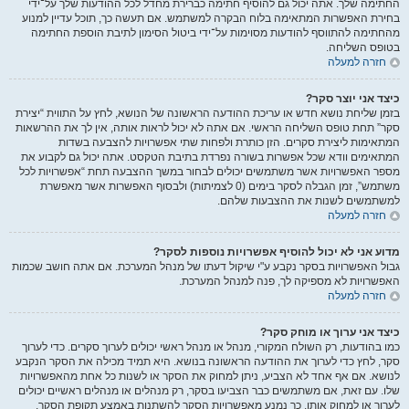
החתימה שלך. אתה יכול גם להוסיף חתימה כברירת מחדל לכל ההודעות שלך על־ידי
בחירת האפשרות המתאימה בלוח הבקרה למשתמש. אם תעשה כך, תוכל עדיין למנוע
מהחתימה להתווסף להודעות מסוימות על־ידי ביטול הסימון לתיבת הוספת החתימה
בטופס השליחה.
חזרה למעלה
כיצד אני יוצר סקר?
בזמן שליחת נושא חדש או עריכת ההודעה הראשונה של הנושא, לחץ על התווית “יצירת
סקר” תחת טופס השליחה הראשי. אם אתה לא יכול לראות אותה, אין לך את ההרשאות
המתאימות ליצירת סקרים. הזן כותרת ולפחות שתי אפשרויות להצבעה בשדות
המתאימים וודא שכל אפשרות בשורה נפרדת בתיבת הטקסט. אתה יכול גם לקבוע את
מספר האפשרויות אשר משתמשים יכולים לבחור במשך ההצבעה תחת “אפשרויות לכל
משתמש”, זמן הגבלה לסקר בימים (0 לצמיתות) ולבסוף האפשרות אשר מאפשרת
למשתמשים לשנות את ההצבעות שלהם.
חזרה למעלה
מדוע אני לא יכול להוסיף אפשרויות נוספות לסקר?
גבול האפשרויות בסקר נקבע ע"י שיקול דעתו של מנהל המערכת. אם אתה חושב שכמות
האפשרויות לא מספיקה לך, פנה למנהל המערכת.
חזרה למעלה
כיצד אני ערוך או מוחק סקר?
כמו בהודעות, רק השולח המקורי, מנהל או מנהל ראשי יכולים לערוך סקרים. כדי לערוך
סקר, לחץ כדי לערוך את ההודעה הראשונה בנושא. היא תמיד מכילה את הסקר הנקבע
לנושא. אם אף אחד לא הצביע, ניתן למחוק את הסקר או לשנות כל אחת מהאפשרויות
שלו. עם זאת, אם משתמשים כבר הצביעו בסקר, רק מנהלים או מנהלים ראשיים יכולים
לערוך או למחוק אותו. כך נמנע מאפשרויות הסקר להשתנות באמצע תקופת הסקר.