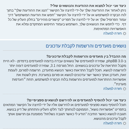
כיצד אני יכול למצוא את ההודעות והנושאים שלי?
ניתן לאחזר את ההודעות שלך על-ידי לחיצה על הקישור "הצג את ההודעות שלך" בתוך
לוח הבקרה למשתמש או על ידי לחיצה על הקישור "חפש את הודעות המשתמש" דרך
עמוד הפרופיל שלך או על ידי לחיצה על תפריט "קישורים מהירים" בחלק העליון של כל
דף. כדי לחפש את הנושאים שלך, השתמש בעמוד החיפוש המתקדם ומלא את
האפשרויות המתאימות.
חזרה למעלה
נושאים מועדפים והרשמות לקבלת עדכונים
מה ההבדל בין מועדפים והרשמות לקבלת עדכונים?
ב-phpBB 3.0, שמירה למועדפים של נושאים עבדה בדומה למועדפים בדפדפן - לא היית
מקבל התראות על עדכונים בנושאים. החל מגרסה 3.1, שמירה למועדפים דומה יותר
להרשמה לנושא. תוכל לקבל התראות כאשר הנושא מתעדכן. הרשמה לפורום, לעומת
זאת, תעדכן אותך כאשר ישר עדכונים לנושא או פורום במערכת. ניתן לשנות את
אפשרויות ההתראות למועדפים והרשמות בלוח הבקרה למשתמש, תחת ״העדפות
מערכת״.
חזרה למעלה
כיצד אני יכול להוסיף למועדפים או להירשם לנושאים ספציפיים?
תוכל להוסיף נושא ספציפי למועדפים או להירשם אליו על ידי לחיצה על הקישור המתאים
בתפריט "אפשרויות נושא", הממוקם לנוחותך לצד חלקו העליון והתחתון של דיון בנושא.
תגובה לנושא כאשר התיבה "הודע לי כאשר תגובה נשלחת" מסומנת גם תרשום אותך
לקבל עדכונים מהנושא.
חזרה למעלה