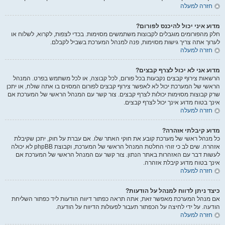
חזרה למעלה
מדוע איני יכול להיכנס לפורום?
חלק מהפורומים מוגבלים לקבוצות משתמשים מסוימות. בכדי לצפות, לקרוא, לשלוח או
לערוך אתה צריך גישות מסוימות, פנה למנהל המערכת בשביל לקבלם.
חזרה למעלה
מדוע אני לא יכול לצרף קבצים?
הרשאות צירוף קבצים נקבעות בכל פורום, לכל קבוצה, או לכל משתמש בפרט. המנהל
הראשי של המערכת יכול לא לאפשר צירוף קבצים לפורום המסוים בו אתה שולח, או יתכן
שרק קבוצות מסוימות יכולות לצרף קבצים. צור קשר עם המנהל הראשי של המערכת אם
אינך בטוח מדוע אינך יכול לצרף קבצים.
חזרה למעלה
מדוע קיבלתי אזהרה?
כל מנהל ראשי של מערכת קובע את חוקי האתר שלו. אם עברת על חוק, יתכן שקיבלת
אזהרה. שים לב כי זוהי החלטת המנהל הראשי של המערכת, וקבוצת phpBB לא יכולה
לעשות דבר עם האזהרות באתר הנתון. צור קשר עם המנהל הראשי של המערכת אם
אינך בטוח מדוע קיבלת אזהרה.
חזרה למעלה
כיצד ניתן לדווח למנהל על הודעות?
אם מנהל המערכת מאפשר זאת, אתה תראה כפתור דיווח הודעות ליד כפתור השליחת
הודעה. על ידי לחיצה על הכפתור תעבור לפעולות הדיווח על הודעה.
חזרה למעלה