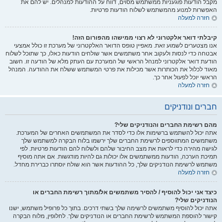
מקבל הודעות פוגעניות ממשתמש מסוים, דווח על ההודעות למנהלים. יש להם את
האפשרות למנוע מהמשתמש לשלוח הודעות פרטיות.
חזרה למעלה
קיבלתי דואר אלקטרוני לא רצוי ממישהו מהפורום הזה!
אנו מצטערים לשמוע זאת. מאפיין טופס הדואר האלקטרוני של מערכת זו כולל אמצעי
אבטחה כדי לנסות ולעקוב אחר משתמשים אשר שולחים הודעות כאלו, כך שתוכל לשלוח
הודעת דואר אלקטרוני למנהל הראשי של המערכת עם העתק מלא של הודעה זו. חשוב
מאוד לכלול את הכותרות אשר מכילות את פרטי המשתמש ששלח את ההודעה. המנהל
הראשי יוכל לפעול אחר כך.
חזרה למעלה
חברים ונודניקים
מהם רשימת החברים והנודניקים שלי?
אתה יכול להשתמש ברשימות אלו כדי לסדר את המשתמשים האחרים של המערכת.
משתמשים המתווספים לרשימת החברים שלך ירשמו בלוח הבקרה למשתמש שלך
לגישה מהירה כדי לראות את מצב החיבור שלהם ולשלוח להם הודעות פרטיות. לפי
תמיכת הערכה, הודעות ממשתמשים אלו יכולות גם להיות מודגשות. אם אתה מוסיף
משתמש לרשימת הנודניקים שלך, כל ההודעות אשר הוא שולח יוסתרו כברירת מחדל.
חזרה למעלה
כיצד אני יכול להוסיף / להסיר משתמשים אל/מתוך רשימת החברים או
הנודניקים שלי?
אתה יכול להוסיף משתמשים לרשימה שלך בשתי דרכים. בתוך כל פרופיל משתמש, ישנו
קישור להוספת המשתמש לרשימת החברים או הנודניקים שלך. לחלופין, מלוח הבקרה