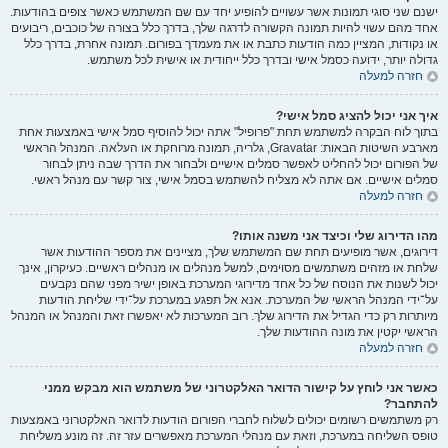
ישנם שני סוגי תמונות אשר עשויים להופיע יחד עם שם המשתמש כאשר צופים בהודעות.
אחד מהם עשוי להיות תמונה הקשורה לדרגה שלך, בדרך כלל בצורה של כוכבים, ריבועים
או נקודות, המציין כמה הודעות כתבת או את מעמדך בפורום. תמונה אחרת, בדרך כלל
גדולה יותר, ידועה כסמל אישי ובדרך כלל ייחודית או אישית לכל משתמש.
חזרה למעלה
איך אני יכול להציג סמל אישי?
בתוך לוח הבקרה למשתמש תחת "פרופיל" אתה יכול להוסיף סמל אישי באמצעות אחת
מארבע השיטות הבאות: Gravatar, גלריה, תמונה מרוחקת או העלאה. המנהל הראשי
של הפורום יכול להחליט לאפשר סמלים אישיים ולבחור את הדרך שבה ניתן לבחור
סמלים אישיים. אם אתה לא מצליח להשתמש בסמל אישי, צור קשר עם מנהל ראשי.
חזרה למעלה
מהו הדירוג שלי וכיצד אני משנה אותו?
דירוגים, אשר מופיעים תחת שם המשתמש שלך, מציינים את מספר ההודעות אשר
שלחת או מזהים משתמשים מסוימים, למשל מנהלים או מנהלים ראשיים. כעיקרון, אינך
יכול לשנות את הנוסח של כל אחד מדירוגי המערכת באופן ישיר מפני שהם נקבעים
על־ידי המנהל הראשי של המערכת. אנא אל תפגע במערכת על־ידי שליחת הודעות
מיותרות רק כדי הגדיל את הדירוג שלך. רוב המערכות לא יאפשרו זאת והמנהל או המנהל
הראשי יקטין את מונה ההודעות שלך.
חזרה למעלה
כאשר אני לוחץ על קישור הדואר האלקטרוני של משתמש הוא מבקש ממני
להתחבר?
רק משתמשים רשומים יכולים לשלוח לחברי הפורום הודעות לדואר האלקטרוני באמצעות
טופס השליחה במערכת, וזאת עם מנהלי המערכת מאפשרים עזר זה. זה מונע משליחת