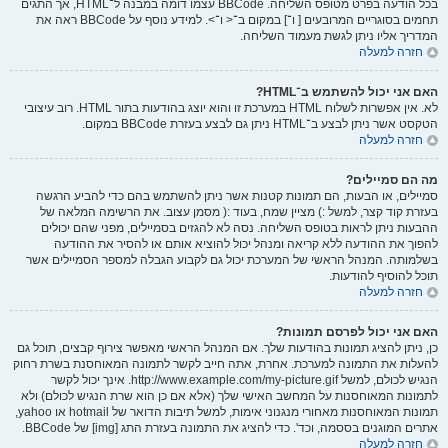
בכל הודעה בפרט מטופס השליחה. BBCode עצמו דומה במבנה ל־HTML, אך התגים
תחמים בסוגריים המרובעים [ ו־] במקום ב־< ו־>. למידע נוסף על BBCode ראה את
המדריך אליו ניתן לגשת מעמוד השליחה.
חזרה למעלה
האם אני יכול להשתמש ב־HTML?
לא. אין אפשרות לשלוח HTML במערכת זו והוא יוצג בהודעות בתור HTML. רוב עיצובי
הטקסט אשר ניתן לבצע ב־HTML ניתן גם לבצע בעזרת BBCode במקום.
חזרה למעלה
מה הם סמיילים?
סמיילים, או הבעות, הם תמונות קטנות אשר ניתן להשתמש בהם כדי להביע הרגשה
בעזרת קוד קצר, למשל :) מציין שמח, בעוד :( מסמן עצוב. את הרשימה המלאה של
ההבעות ניתן לראות בטופס השליחה. נסה לא להגזים בסמיילים, מפני שהם יכולים
להפוך את ההודעה ללא קריאה ומנהל יכול להוציא אותם או להסיר את ההודעה
בשלמותה. המנהל הראשי של המערכת יכול גם לקבוע הגבלה למספר הסמיילים אשר
תוכל להוסיף להודעות.
חזרה למעלה
האם אני יכול לפרסם תמונות?
כן, ניתן להציג תמונות בהודעות שלך. אם המנהל הראשי מאפשר צירוף קבצים, תוכל גם
להעלות את התמונה למערכת. אחרת, אתה חייב לקשר לתמונה המאוחסנת בשרת רחוק
הנגיש לכולם, למשל http://www.example.com/my-picture.gif. אינך יכול לקשר
לתמונות המאוחסנות על המחשב האישי שלך (אלא אם כן הוא שרת הנגיש לכולם) ולא
תמונות המאוחסנות מאחורי מנגנוני אימות, למשל תיבות הדואר של hotmail או yahoo,
אתרים המוגנים בססמה, וכד'. כדי להציג את התמונה בעזרת התג [img] של BBCode.
חזרה למעלה