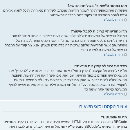
מהו כפתור ה“שמור” בשליחת הנושא?
אפשרות זאת מאפשרת לך לשמור הודעות שנכתבו לשליחה מאוחרת, תוכל להגיע אליהם
שנית לאחר השמירה ע"י ביקור בלוח הבקרה למשתמש.
חזרה למעלה
מדוע הודעותיי צריכות לקבל אישור?
המנהל הראשי של המערכת יכול להחליט שההודעות בפורום בו אתה מנסה לכתוב
נדרשות להיבדק לפני הצגתן. יתכן גם שהמנהל הראשי הכניס אותך לקבוצה של
משתמשים אשר ההודעות שלהם צריכות להיבדק טרם הצגתן. אנא צור קשר על המנהל
הראשי של המערכת למידע נוסף.
חזרה למעלה
כיצד אני יכול להקפיץ את הודעתי?
על־ידי לחיצה על הקישור “הקפץ נושא” כאשר אתה צופה בו, אתה יכול “להקפיץ” את
הנושא לראש הפורום בעמוד הראשון. עם זאת, אם אינך רואה את הקישור, הקפצת
הנושא יכולה להיות כבויה או הזמן המוקצב בין הקפצות עדיין לא הסתיים. ניתן גם
להקפיץ את הנושא בפשטות על־ידי שליחת תגובה אליו, אך וודא שאתה מציית לחוקי
המערכת כאשר אתה עושה כך.
חזרה למעלה
עיצוב טקסט וסוגי נושאים
מה זה BBCode?
BBCode הוא צורה מיוחדת של HTML, המציע שליטה נהדרת בעיצוב בחלקים מסוימים
בהודעה. השימוש ב־BBCode נקבע על־ידי המנהל הראשי, אבל ניתן גם לכבות אותו